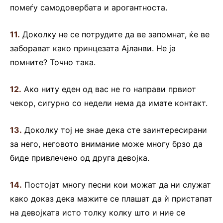
помеѓу самодовербата и арогантноста.
11.
Доколку не се потрудите да ве запомнат, ќе ве
заборават како принцезата Ајланви. Не ја
помните? Точно така.
12.
Ако ниту еден од вас не го направи првиот
чекор, сигурно со недели нема да имате контакт.
13.
Доколку тој не знае дека сте заинтересирани
за него, неговото внимание може многу брзо да
биде привлечено од друга девојка.
14.
Постојат многу песни кои можат да ни служат
како доказ дека мажите се плашат да ѝ пристапат
на девојката исто толку колку што и ние се