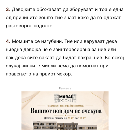
3.
Девојките обожаваат да зборуваат и тоа е една
од причините зошто тие знаат како да го одржат
разговорот подолго.
4.
Момците се изгубени. Тие или веруваат дека
ниедна девојка не е заинтересирана за нив или
пак дека сите сакаат да бидат покрај нив. Во секој
случај нивните мисли нема да помогнат при
правењето на првиот чекор.
Реклама