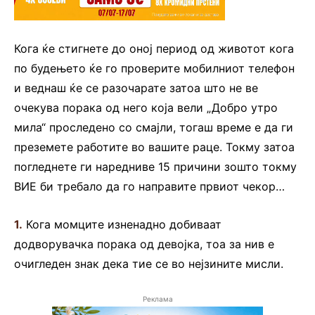
Кога ќе стигнете до оној период од животот кога
по будењето ќе го проверите мобилниот телефон
и веднаш ќе се разочарате затоа што не ве
очекува порака од него која вели „Добро утро
мила“ проследено со смајли, тогаш време е да ги
преземете работите во вашите раце. Токму затоа
погледнете ги наредниве 15 причини зошто токму
ВИЕ би требало да го направите првиот чекор…
1.
Кога момците изненадно добиваат
додворувачка порака од девојка, тоа за нив е
очигледен знак дека тие се во нејзините мисли.
Реклама