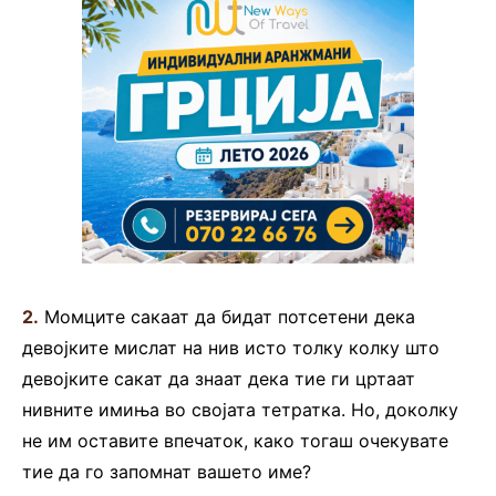
2.
Момците сакаат да бидат потсетени дека
девојките мислат на нив исто толку колку што
девојките сакат да знаат дека тие ги цртаат
нивните имиња во својата тетратка. Но, доколку
не им оставите впечаток, како тогаш очекувате
тие да го запомнат вашето име?