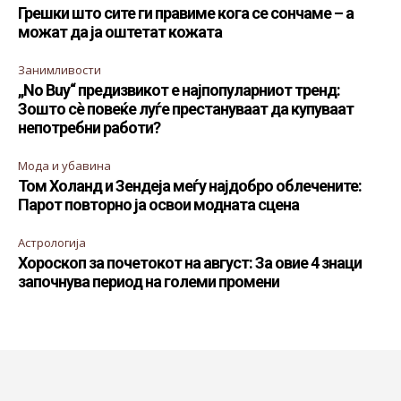
Грешки што сите ги правиме кога се сончаме – а
можат да ја оштетат кожата
Занимливости
„No Buy“ предизвикот е најпопуларниот тренд:
Зошто сè повеќе луѓе престануваат да купуваат
непотребни работи?
Мода и убавина
Том Холанд и Зендеја меѓу најдобро облечените:
Парот повторно ја освои модната сцена
Астрологија
Хороскоп за почетокот на август: За овие 4 знаци
започнува период на големи промени