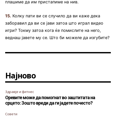
плашиме да им пристапиме на нив.
15.
Колку пати ви се случило да ви каже дека
заборавил да ви се јави затоа што играл видео
игри? Токму затоа кога ќе помислите на него,
веднаш јавете му се. Што би можеле да изгубите?
Најново
Здравје и фитнес
Оревите може да помогнат во заштитата на
срцето: Зошто вреди да ги јадете почесто?
Совети