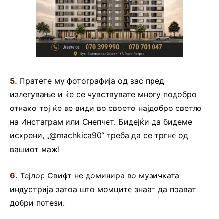
5.
Пратете му фотографија од вас пред
излегување и ќе се чувствувате многу подобро
откако тој ќе ве види во своето најдобро светло
на Инстаграм или Снепчет. Бидејќи да бидеме
искрени, „@machkica90“ треба да се тргне од
вашиот маж!
6.
Тејлор Свифт не доминира во музичката
индустрија затоа што момците знаат да прават
добри потези.