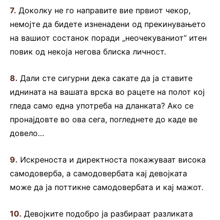
7.
Доколку не го направите вие првиот чекор,
немојте да бидете изненадени од прекинувањето
на вашиот состанок поради „неочекуваниот“ итен
повик од некоја негова блиска личност.
8.
Дали сте сигурни дека сакате да ја ставите
иднината на вашата врска во рацете на полот кој
гледа само една употреба на дланката? Ако се
пронајдовте во ова сега, погледнете до каде ве
довело…
9.
Искреноста и директноста покажуваат висока
самодоверба, а самодовербата кај девојката
може да ја поттикне самодовербата и кај мажот.
10.
Девојките подобро ја разбираат разликата