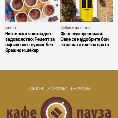
Живот
Добро е да се знае
Вистинско чоколадно
Фенг шуи препораки:
задоволство: Рецепт за
Овие се најдобрите бои
највкусниот пудинг без
за вашата влезна врата
брашно и шеќер
КОНТАКТ
МАРКЕТИНГ
ИМПРЕСУМ