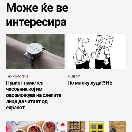
Може ќе ве
интересира
Технологија
Живот
Првиот паметен
По малку луди?! НЕ
часовник кој им
овозможува на слепите
лица да читаат од
екранот