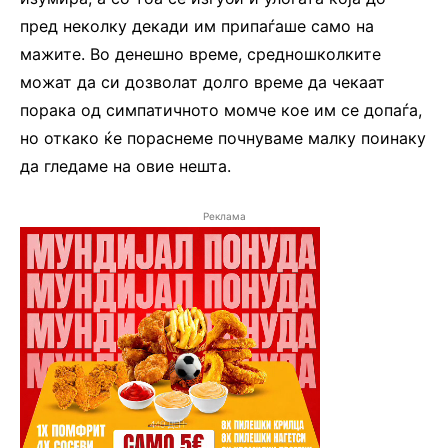
пред неколку декади им припаѓаше само на
мажите. Во денешно време, средношколките
можат да си дозволат долго време да чекаат
порака од симпатичното момче кое им се допаѓа,
но откако ќе пораснеме почнуваме малку поинаку
да гледаме на овие нешта.
Реклама