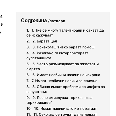
и.
Содржина
/затвори
 и
1. Тие се многу талентирани и сакаат да
м
се искажуваат
2. Бараат цел
3. Понекогаш тивко бараат помош
4. Различно ги интерпретираат
супстанциите
5. Често размислуваат за животот и
смртта
6. Имаат необични начини на исхрана
7. Имаат необични навики за спиење
8. Обично имаат проблеми со идејата за
напуштање
9. Лесно смислуваат приказни за
„прикривање“
10. Имаат навики што им помагаат
11. Секогаш се трудат да изгледаат