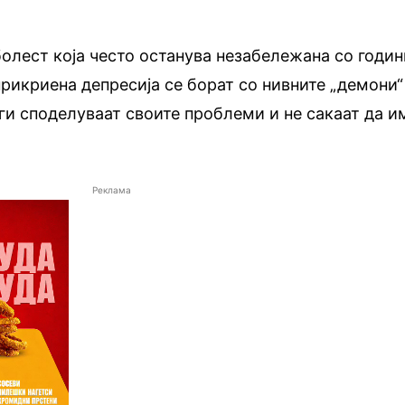
болест која често останува незабележана со годин
прикриена депресија се борат со нивните „демони“
 ги споделуваат своите проблеми и не сакаат да и
Реклама