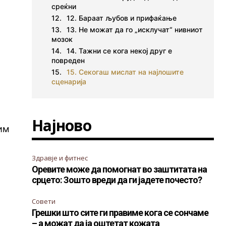
среќни
12. Бараат љубов и прифаќање
13. Не можат да го „исклучат“ нивниот
мозок
14. Тажни се кога некој друг е
повреден
15. Секогаш мислат на најлошите
сценарија
Најново
им
Здравје и фитнес
Оревите може да помогнат во заштитата на
срцето: Зошто вреди да ги јадете почесто?
Совети
Грешки што сите ги правиме кога се сончаме
– а можат да ја оштетат кожата