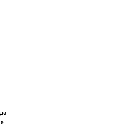
и
 да
ие