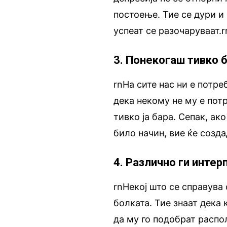
постоење. Тие се дури и 
успеат се разочаруваат.r
3. Понекогаш тивко 
rnНа сите нас ни е потр
дека некому не му е пот
тивко ја бара. Сепак, ак
било начин, вие ќе созд
4. Различно ги инте
rnНекој што се справува
болката. Тие знаат дека
да му го подобрат распо