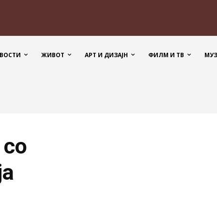
ВОСТИ
ЖИВОТ
АРТ И ДИЗАЈН
ФИЛМ И ТВ
МУ
 со
ја