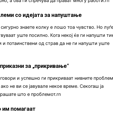
но, а ова ги спречува да прават многу работи.rn
блеми со идејата за напуштање
 сигурно знаете колку е лошо тоа чувство. Но луѓ
твуваат уште посилно. Кога некој ќе ги напушти ти
и и потаинствени од страв да не ги напушти уште
 приказни за „прикривање“
зговори и успешно ги прикриваат нивните проблем
 ако не ви се јавувале некое време. Секогаш ја
прашате што е проблемот.rn
о им помагаат