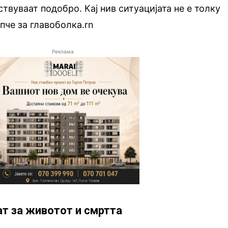
ствуваат подобро. Кај нив ситуацијата не е толку
пче за главоболка.rn
Реклама
ат за животот и смртта