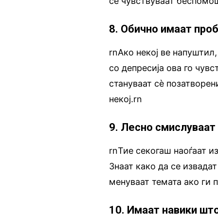
се чувствуваат беспомош
8. Обично имаат про
rnАко некој ве напуштил,
со депресија ова го чувс
стануваат сè позатворен
некој.rn
9. Лесно смислуваат
rnТие секогаш наоѓаат и
Знаат како да се извадат
менуваат темата ако ги 
10. Имаат навики шт