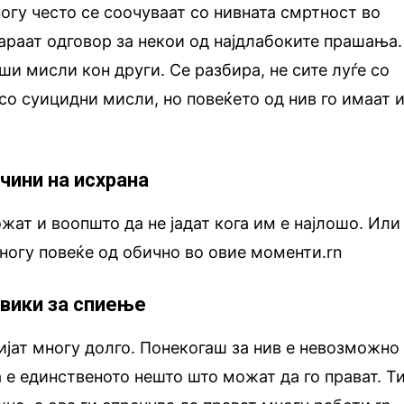
ногу често се соочуваат со нивната смртност во
бараат одговор за некои од најдлабоките прашања.
ши мисли кон други. Се разбира, не сите луѓе со
 со суицидни мисли, но повеќето од нив го имаат 
чини на исхрана
жат и воопшто да не јадат кога им е најлошо. Или
многу повеќе од обично во овие моменти.rn
авики за спиење
пијат многу долго. Понекогаш за нив е невозможно
а е единственото нешто што можат да го прават. Т