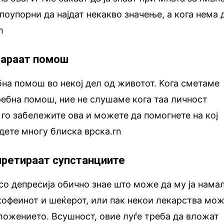
поупорни да најдат некакво значење, а кога нема 
n
бараат помош
ебна помош во некој дел од животот. Кога сметаме
ребна помош, ние не слушаме кога таа личност
о го забележите ова и можете да помогнете на кој
адете многу блиска врска.rn
рпретираат супстанциите
 со депресија обично знае што може да му ја нама
 кофеинот и шеќерот, или пак некои лекарства мо
ложението. Всушност, овие луѓе треба да вложат