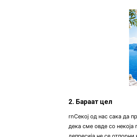
2. Бараат цел
rnСекој од нас сака да п
дека сме овде со некоја
депресија не се отпорни 