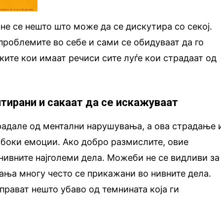
 не се нешто што може да се дискутира со секој.
 проблемите во себе и сами се обидуваат да го
иките кои имаат речиси сите луѓе кои страдаат од
нтирани и сакаат да се искажуваат
традале од ментални нарушувања, а ова страдање 
абоки емоции. Ако добро размислите, овие
нивните најголеми дела. Можеби не се видливи за
дања многу често се прикажани во нивните дела.
аправат нешто убаво од темнината која ги