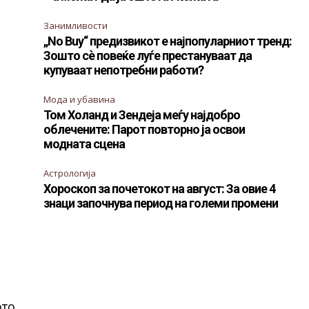
Занимливости
„No Buy“ предизвикот е најпопуларниот тренд:
Зошто сè повеќе луѓе престануваат да
купуваат непотребни работи?
Мода и убавина
Том Холанд и Зендеја меѓу најдобро
облечените: Парот повторно ја освои
модната сцена
Астрологија
Хороскоп за почетокот на август: За овие 4
знаци започнува период на големи промени
ото