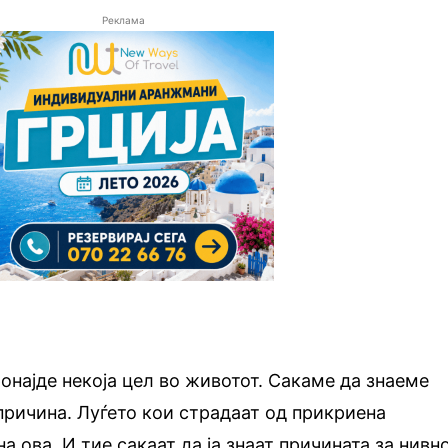
Реклама
ронајде некоја цел во животот. Сакаме да знаеме
 причина. Луѓето кои страдаат од прикриена
на ова. И тие сакаат да ја знаат причината за нивн