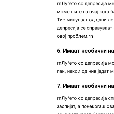
rnЛуѓето со депресија м
моментите на очај кога 
Тие минуваат од едни ло
депресија се справуваат
овој проблем.rn
6. Имаат необични на
rnЛуѓето со депресија мо
пак, некои од нив јадат 
7. Имаат необични н
rnЛуѓето со депресија с
заспијат, а понекогаш ов