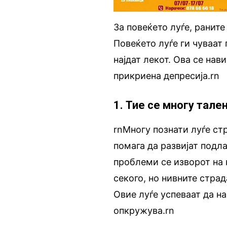
За повеќето луѓе, раните
Повеќето луѓе ги чуваат
најдат лекот. Ова се нав
прикриена депресија.rn
1. Тие се многу тале
rnМногу познати луѓе с
помага да развијат подл
проблеми се изворот на 
секого, но нивните стра
Овие луѓе успеваат да н
опкружува.rn