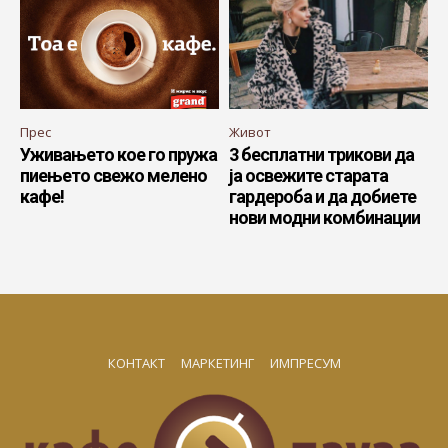
Прес
Живот
Уживањето кое го пружа
3 бесплатни трикови да
пиењето свежо мелено
ја освежите старата
кафе!
гардероба и да добиете
нови модни комбинации
КОНТАКТ
МАРКЕТИНГ
ИМПРЕСУМ