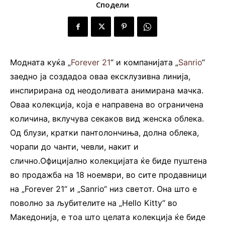
Сподели
Модната куќа „
Forever 21
“ и компанијата „
Sanrio
“
заедно ја создадоа оваа ексклузивна линија,
инспирирана од неодоливата анимирана мачка.
Оваа колекција, која е направена во ограничена
количина, вклучува секаков вид женска облека.
Од блузи, кратки пантолончиња, долна облека,
чорапи до чанти, чевли, накит и
слично.Официјално колекцијата ќе биде пуштена
во продажба на 18 ноември, во сите продавници
на „Forever 21“ и „Sanrio“ низ светот. Она што е
поволно за љубителите на „Hello Kitty“ во
Македонија, е тоа што целата колекција ќе биде