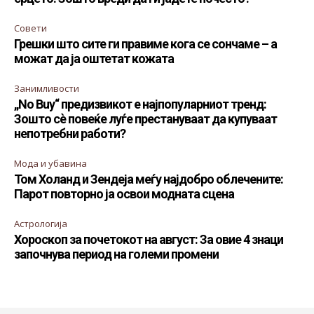
Совети
Грешки што сите ги правиме кога се сончаме – а
можат да ја оштетат кожата
Занимливости
„No Buy“ предизвикот е најпопуларниот тренд:
Зошто сè повеќе луѓе престануваат да купуваат
непотребни работи?
Мода и убавина
Том Холанд и Зендеја меѓу најдобро облечените:
Парот повторно ја освои модната сцена
Астрологија
Хороскоп за почетокот на август: За овие 4 знаци
започнува период на големи промени