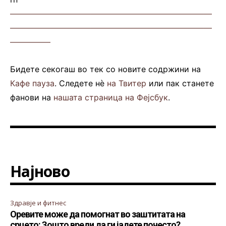
—————————————————————————
—————————————————————————
—————
Бидете секогаш во тек со новите содржини на
Кафе пауза
. Следете нè
на Твитер
или пак станете
фанови на
нашата страница на Фејсбук
.
Најново
Здравје и фитнес
Оревите може да помогнат во заштитата на
срцето: Зошто вреди да ги јадете почесто?