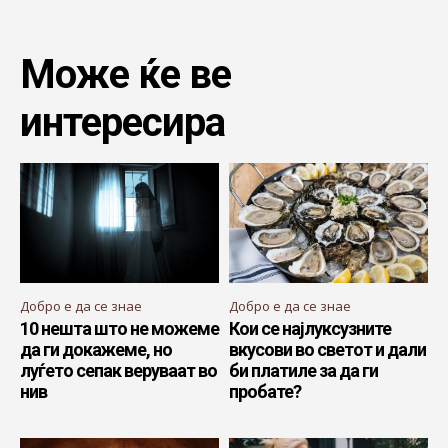
Може ќе ве
интересира
Добро е да се знае
Добро е да се знае
10 нешта што не можеме
Кои се најлуксузните
да ги докажеме, но
вкусови во светот и дали
луѓето сепак веруваат во
би платиле за да ги
нив
пробате?