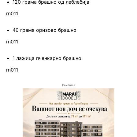
120 грама брашно од леблебија
rn011
40 грама оризово брашно
rn011
1 лажица пченкарно брашно
rn011
Реклама