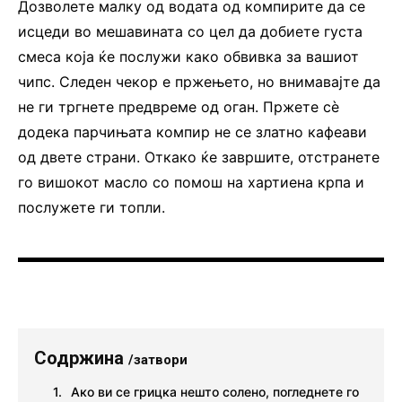
Дозволете малку од водата од компирите да се
исцеди во мешавината со цел да добиете густа
смеса која ќе послужи како обвивка за вашиот
чипс. Следен чекор е пржењето, но внимавајте да
не ги тргнете предвреме од оган. Пржете сè
додека парчињата компир не се златно кафеави
од двете страни. Откако ќе завршите, отстранете
го вишокот масло со помош на хартиена крпа и
послужете ги топли.
Содржина
/затвори
Ако ви се грицка нешто солено, погледнете го