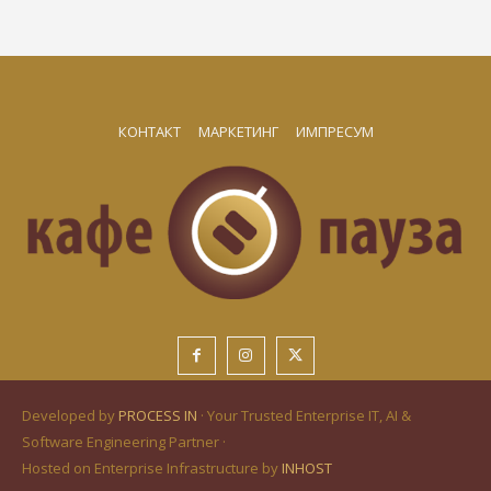
КОНТАКТ
МАРКЕТИНГ
ИМПРЕСУМ
Developed by
PROCESS IN
· Your Trusted Enterprise IT, AI &
Software Engineering Partner ·
Hosted on Enterprise Infrastructure by
INHOST