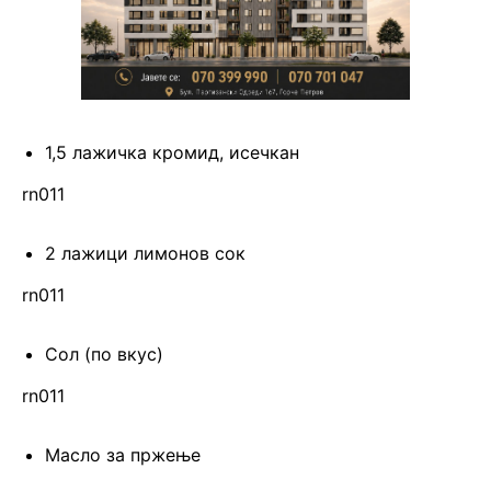
1,5 лажичка кромид, исечкан
rn011
2 лажици лимонов сок
rn011
Сол (по вкус)
rn011
Масло за пржење