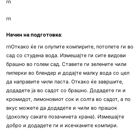
rn
rn
Начин на подготовка:
rnОткако ќе ги олупите компирите, потопете ги во
сад со студена вода. Измешајте ги сите видови
брашно во голем сад. Ставете ги зелените чили
пиперки во блендер и додајте малку вода со цел
да направите чили паста. Откако ќе завршите,
додадете ја во садот со брашно. Додадете ги и
кромидот, лимоновиот сок и солта во садот, а по
вкус можете да додадете и чили во прашок
(доколку сакате позачинета храна). Измешајте
добро и додадете ги и исечканите компири.