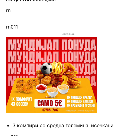
rn
rn011
Реклама
3 компири со средна големина, исечкани