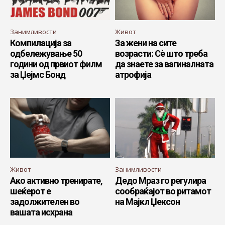
Занимливости
Живот
Компилација за
За жени на сите
одбележување 50
возрасти: Сè што треба
години од првиот филм
да знаете за вагиналната
за Џејмс Бонд
атрофија
Живот
Занимливости
Ако активно тренирате,
Дедо Мраз го регулира
шеќерот е
сообраќајот во ритамот
задолжителен во
на Мајкл Џексон
вашата исхрана