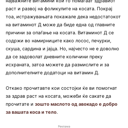
најважните витамини кои го помагаат здравиот
раст и развој на фоликулите на косата. Покрај
тоа, истражувањата покажале дека недостатокот
на витаминот Д може да биде една од главните
причини за опаѓање на косата. Витаминот Д се
содржи во намирниците како лосос, печурки,
скуша, сардина и јајца. Но, најчесто не е доволно
да се задоволат дневните количини преку
исхраната, затоа можете да размислите и за
дополнителните додатоци на витамин Д.
Откако прочитавте кои состојки ќе ви помогнат
за здрав раст на косата, можеби ќе сакате да
прочитате и
зошто маслото од авокадо е добро
за вашата коса и тело
.
Реклама