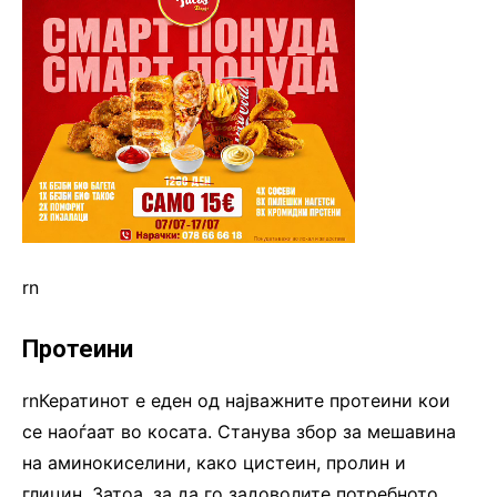
rn
Протеини
rnКератинот е еден од најважните протеини кои
се наоѓаат во косата. Станува збор за мешавина
на аминокиселини, како цистеин, пролин и
глицин. Затоа, за да го задоволите потребното