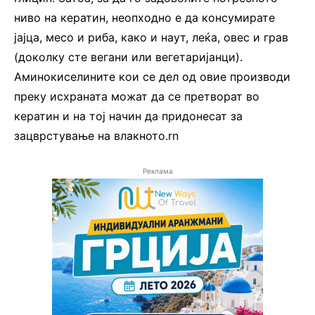
ниво на кератин, неопходно е да консумирате
јајца, месо и риба, како и наут, леќа, овес и грав
(доколку сте вегани или вегетаријанци).
Аминокиселините кои се дел од овие производи
преку исхраната можат да се претворат во
кератин и на тој начин да придонесат за
зацврстување на влакното.rn
Реклама