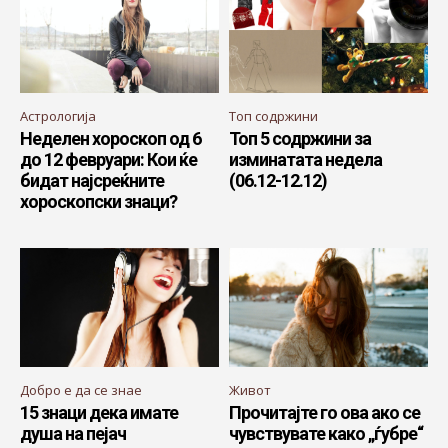
Астрологија
Топ содржини
Неделен хороскоп од 6
Топ 5 содржини за
до 12 февруари: Кои ќе
изминатата недела
бидат најсреќните
(06.12-12.12)
хороскопски знаци?
Добро е да се знае
Живот
15 знаци дека имате
Прочитајте го ова ако се
душа на пејач
чувствувате како „ѓубре“