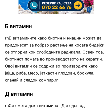
Б витамин
rnБ витамините како биотин и ниацин можат да
придонесат за побрзо растење на косата бидејќи
се отпорни кон слободните радикали. Освен тоа,
биотинот помага во производството на кератин.
Овој витамин се содржи во производите како
јајца, риба, месо, јаткасти плодови, брокула,
спанаќ и сладок компир.rn
Д витамин
rnСе смета дека витаминот Д е еден од