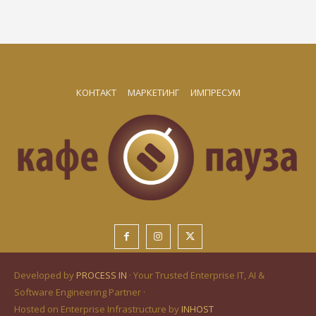
КОНТАКТ
МАРКЕТИНГ
ИМПРЕСУМ
Developed by
PROCESS IN
· Your Trusted Enterprise IT, AI &
Software Engineering Partner ·
Hosted on Enterprise Infrastructure by
INHOST