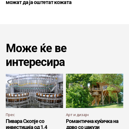
можат да ја оштетат кожата
Може ќе ве
интересира
Прес
Арт и дизајн
Пивара Скопје со
Романтична куќичка на
инвестиција од 1,4
дрво со џакузи