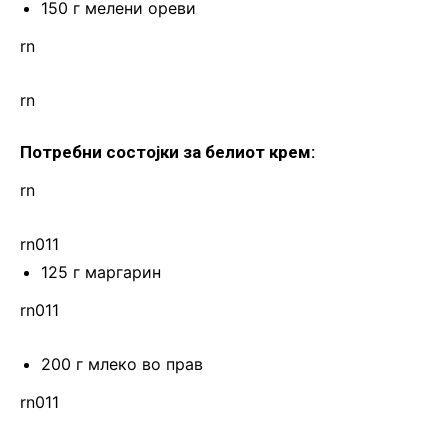
150 г мелени ореви
rn
rn
Потребни состојки за белиот крем:
rn
rn011
125 г маргарин
rn011
200 г млеко во прав
rn011