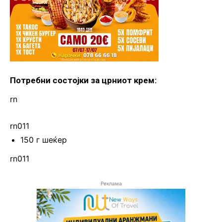
Потребни состојки за црниот крем:
rn
rn011
150 г шеќер
rn011
Реклама