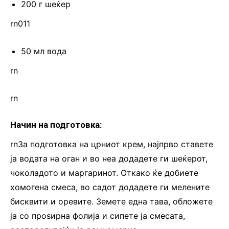
200 г шеќер
rn011
50 мл вода
rn
rn
Начин на подготовка:
rnЗа подготовка на црниот крем, најпрво ставете
ја водата на оган и во неа додадете ги шеќерот,
чоколадото и маргаринот. Откако ќе добиете
хомогена смеса, во садот додадете ги мелените
бисквити и оревите. Земете една тава, обложете
ја со проѕирна фолија и сипете ја смесата,