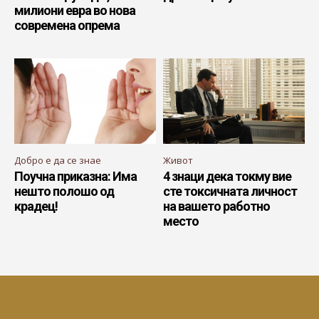
милиони евра во нова
современа опрема
Добро е да се знае
Живот
Поучна приказна: Има
4 знаци дека токму вие
нешто полошо од
сте токсичната личност
крадец!
на вашето работно
место