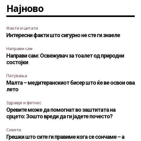
Најново
Факти и цитати
Интересни факти што сигурно не сте ги знаеле
Направи сам
Направи сам: Освежувач за тоалет од природни
состојки
Патувања
Малта – медитеранскиот бисер што ќе ве освои ова
лето
Здравје и фитнес
Оревите може да помогнат во заштитата на
срцето: Зошто вреди да ги јадете почесто?
Совети
Грешки што сите ги правиме кога се сончаме – а