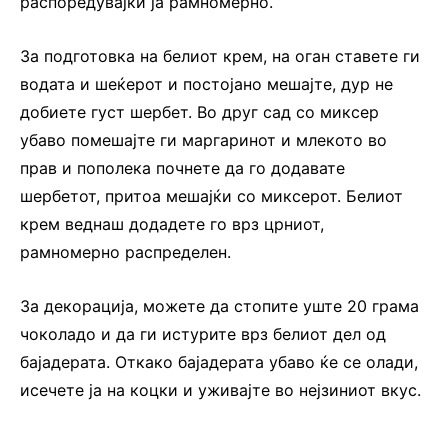
распоредувајќи ја рамномерно.
За подготовка на белиот крем, на оган ставете ги
водата и шеќерот и постојано мешајте, дур не
добиете густ шербет. Во друг сад со миксер
убаво помешајте ги маргаринот и млекото во
прав и пополека почнете да го додавате
шербетот, притоа мешајќи со миксерот. Белиот
крем веднаш додадете го врз црниот,
рамномерно распределен.
За декорација, можете да стопите уште 20 грама
чоколадо и да ги истурите врз белиот дел од
бајадерата. Откако бајадерата убаво ќе се олади,
исечете ја на коцки и уживајте во нејзиниот вкус.