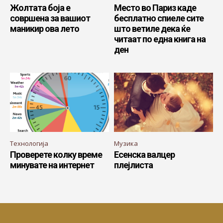
Жолтата боја е
Место во Париз каде
совршена за вашиот
бесплатно спиеле сите
маникир ова лето
што ветиле дека ќе
читаат по една книга на
ден
Технологија
Музика
Проверете колку време
Есенска валцер
минувате на интернет
плејлиста