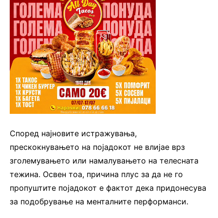
Според најновите истражувања,
прескокнувањето на појадокот не влијае врз
зголемувањето или намалувањето на телесната
тежина. Освен тоа, причина плус за да не го
пропуштите појадокот е фактот дека придонесува
за подобрување на менталните перформанси.