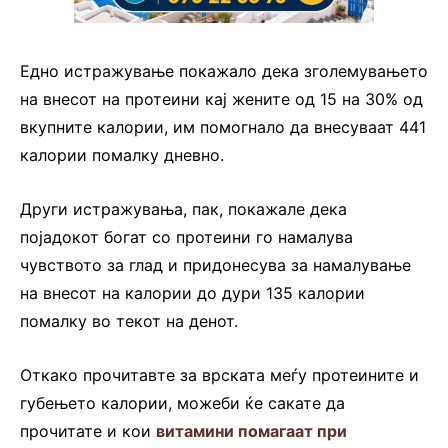
Едно истражување покажало дека зголемувањето
на внесот на протеини кај жените од 15 на 30% од
вкупните калории, им помогнало да внесуваат 441
калории помалку дневно.
Други истражувања, пак, покажале дека
појадокот богат со протеини го намалува
чувството за глад и придонесува за намалување
на внесот на калории до дури 135 калории
помалку во текот на денот.
Откако прочитавте за врската меѓу протеините и
губењето калории, можеби ќе сакате да
прочитате и кои
витамини помагаат при