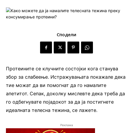
Сподели
Протеините се клучните состојки кога станува
збор за слабеење. Истражувањата покажале дека
тие можат да ви помогнат да го намалите
апетитот. Сепак, доколку мислевте дека треба да
го одбегнувате појадокот за да ја постигнете
идеалната телесна тежина, се лажете.
Реклама