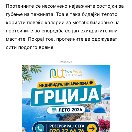
Протеините се несомнено најважните состојки за
губење на тежината. Тоа е така бидејќи телото
користи повеќе калории за метаболизирање на
протеините во споредба со јаглехидратите или
мастите. Покрај тоа, протеините ве одржуваат
сити подолго време.
Реклама