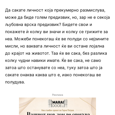
Да сакате личност која прекумерно размислува,
може да биде голем предизвик, но, зар не е секоја
љубовна врска предизвик? Бидете свои и
покажете ѝ колку ви значи и колку се грижите за
неа. Можеби понекогаш ќе ве полуди со нејзините
мисли, но ваквата личност ќе ви остане лојална
до крајот на животот. Таа ќе ве сака, без разлика
колку чудни навики имате. Ќе ве сака, не само
затоа што останувате со неа, туку затоа што ја
сакате онаква каква што е, иако понекогаш ве
полудува.
Реклама