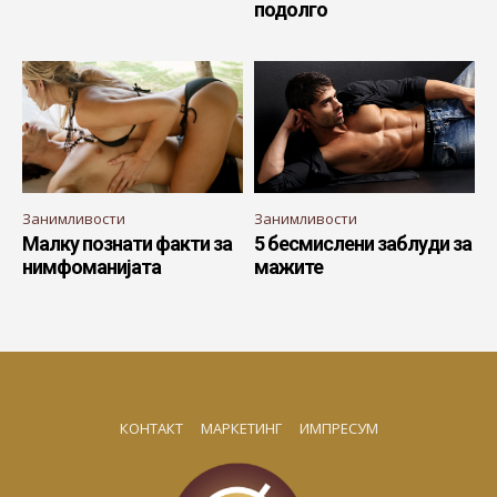
подолго
Занимливости
Занимливости
Малку познати факти за
5 бесмислени заблуди за
нимфоманијата
мажите
КОНТАКТ
МАРКЕТИНГ
ИМПРЕСУМ