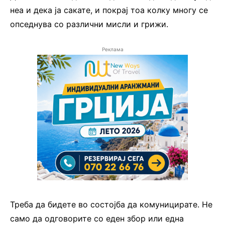
неа и дека ја сакате, и покрај тоа колку многу се
опседнува со различни мисли и грижи.
Реклама
Треба да бидете во состојба да комуницирате. Не
само да одговорите со еден збор или една