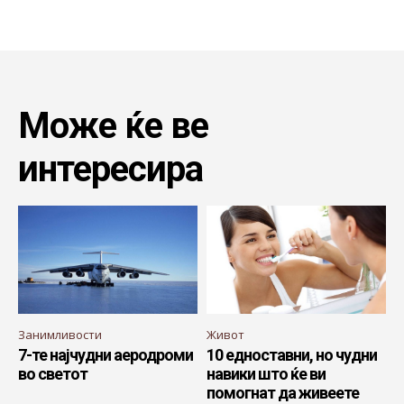
Може ќе ве
интересира
Занимливости
Живот
7-те најчудни аеродроми
10 едноставни, но чудни
во светот
навики што ќе ви
помогнат да живеете