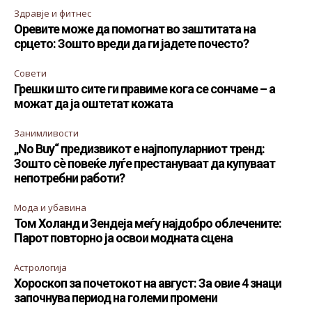
Здравје и фитнес
Оревите може да помогнат во заштитата на
срцето: Зошто вреди да ги јадете почесто?
Совети
Грешки што сите ги правиме кога се сончаме – а
можат да ја оштетат кожата
Занимливости
„No Buy“ предизвикот е најпопуларниот тренд:
Зошто сè повеќе луѓе престануваат да купуваат
непотребни работи?
Мода и убавина
Том Холанд и Зендеја меѓу најдобро облечените:
Парот повторно ја освои модната сцена
Астрологија
Хороскоп за почетокот на август: За овие 4 знаци
започнува период на големи промени