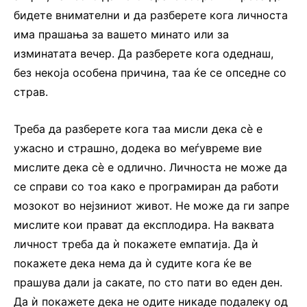
бидете внимателни и да разберете кога личноста
има прашања за вашето минато или за
изминатата вечер. Да разберете кога одеднаш,
без некоја особена причина, таа ќе се опседне со
страв.
Треба да разберете кога таа мисли дека сѐ е
ужасно и страшно, додека во меѓувреме вие
мислите дека сѐ е одлично. Личноста не може да
се справи со тоа како е програмиран да работи
мозокот во нејзиниот живот. Не може да ги запре
мислите кои прават да експлодира. На ваквата
личност треба да ѝ покажете емпатија. Да ѝ
покажете дека нема да ѝ судите кога ќе ве
прашува дали ја сакате, по сто пати во еден ден.
Да ѝ покажете дека не одите никаде подалеку од