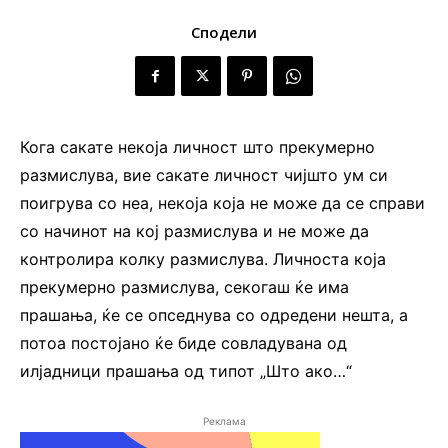
Сподели
Кога сакате некоја личност што прекумерно
размислува, вие сакате личност чијшто ум си
поигрува со неа, некоја која не може да се справи
со начинот на кој размислува и не може да
контролира колку размислува. Личноста која
прекумерно размислува, секогаш ќе има
прашања, ќе се опседнува со одредени нешта, а
потоа постојано ќе биде совладувана од
илјадници прашања од типот „Што ако…“
Реклама