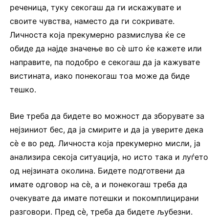
реченица, туку секогаш да ги искажувате и
своите чувства, наместо да ги сокривате.
Личноста која прекумерно размислува ќе се
обиде да најде значење во сѐ што ќе кажете или
направите, па подобро е секогаш да ја кажувате
вистината, иако понекогаш тоа може да биде
тешко.
Вие треба да бидете во можност да зборувате за
нејзиниот бес, да ја смирите и да ја уверите дека
сѐ е во ред. Личноста која прекумерно мисли, ја
анализира секоја ситуација, но исто така и луѓето
од нејзината околина. Бидете подготвени да
имате одговор на сѐ, а и понекогаш треба да
очекувате да имате потешки и покомплицирани
разговори. Пред сѐ, треба да бидете љубезни.