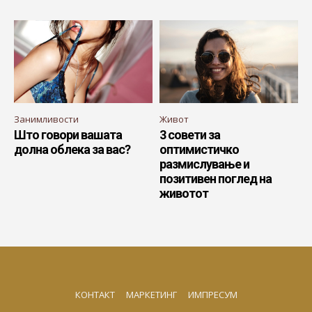
Занимливости
Живот
Што говори вашата
3 совети за
долна облека за вас?
оптимистичко
размислување и
позитивен поглед на
животот
КОНТАКТ
МАРКЕТИНГ
ИМПРЕСУМ