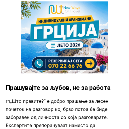
Прашувајте за љубов, не за работа
rn„Што правите?“ е добро прашање за лесен
почеток на разговор кој брзо потоа ќе биде
заборавен од личноста со која разговарате.
Експертите препорачуваат наместо да