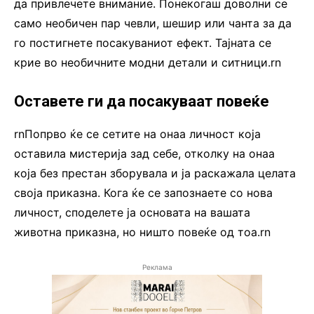
да привлечете внимание. Понекогаш доволни се
само необичен пар чевли, шешир или чанта за да
го постигнете посакуваниот ефект. Тајната се
крие во необичните модни детали и ситници.rn
Оставете ги да посакуваат повеќе
rnПопрво ќе се сетите на онаа личност која
оставила мистерија зад себе, отколку на онаа
која без престан зборувала и ја раскажала целата
своја приказна. Кога ќе се запознаете со нова
личност, споделете ја основата на вашата
животна приказна, но ништо повеќе од тоа.rn
Реклама