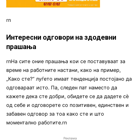
rn
Интересни одговори на здодевни
прашања
rnНа сите оние прашања кои се поставуваат за
време на работните настани, како на пример,
„Како сте?“ луѓето имаат тенденција постојано да
одговараат исто. Па, следен пат наместо да
кажете дека сте добри, обидете се да дадете сè
од себе и одговорете со позитивен, единствен и
забавен одговор за тоа како сте и што
моментално работите.rn
Реклама