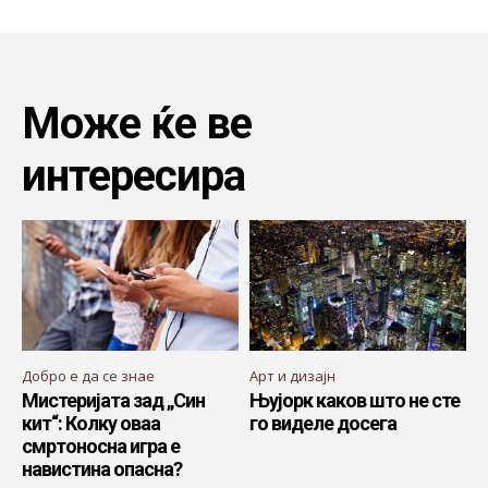
Може ќе ве
интересира
Добро е да се знае
Арт и дизајн
Мистеријата зад „Син
Њујорк каков што не сте
кит“: Колку оваа
го виделе досега
смртоносна игра е
навистина опасна?