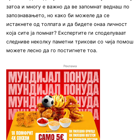
затоа и многу е важно да ве запомнат веднаш по
запознавањето, но како би можеле да се
истакнете од толпата и да бидете онаа личност
која сите ја помнат? Експертите ги споделуваат
следниве неколку паметни трикови со чија помош
можете лесно да го постигнете тоа.
Реклама