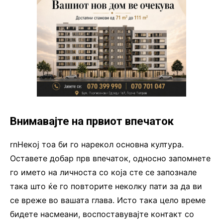
Внимавајте на првиот впечаток
rnНекој тоа би го нарекол основна култура.
Оставете добар прв впечаток, односно запомнете
го името на личноста со која сте се запознале
така што ќе го повторите неколку пати за да ви
се вреже во вашата глава. Исто така цело време
бидете насмеани, воспоставувајте контакт со