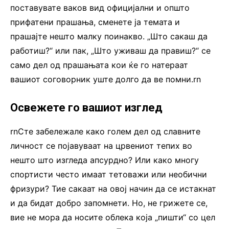
поставувате ваков вид официјални и општо
прифатени прашања, сменете ја темата и
прашајте нешто малку поинакво. „Што сакаш да
работиш?“ или пак, „Што уживаш да правиш?“ се
само дел од прашањата кои ќе го натераат
вашиот соговорник уште долго да ве помни.rn
Освежете го вашиот изглед
rnСте забележале како голем дел од славните
личност се појавуваат на црвениот тепих во
нешто што изгледа апсурдно? Или како многу
спортисти често имаат тетоважи или необични
фризури? Тие сакаат на овој начин да се истакнат
и да бидат добро запомнети. Но, не грижете се,
вие не мора да носите облека која „пишти“ со цел