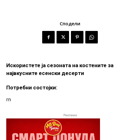
Сподели
Искористете ја сезоната на костените за
највкусните есенски десерти
Потребни состојки:
rn
Реклама