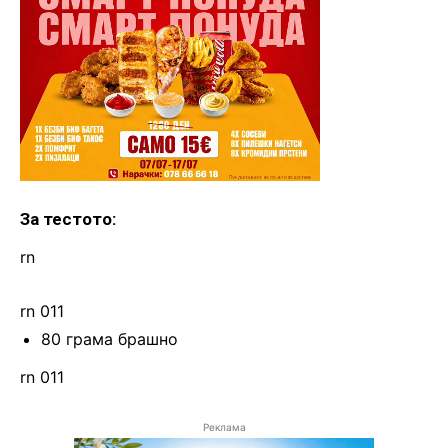
За тестото:
rn
rn 011
80 грама брашно
rn 011
Реклама