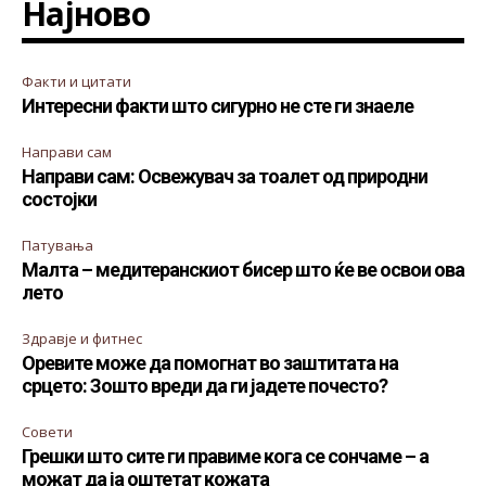
Најново
Факти и цитати
Интересни факти што сигурно не сте ги знаеле
Направи сам
Направи сам: Освежувач за тоалет од природни
состојки
Патувања
Малта – медитеранскиот бисер што ќе ве освои ова
лето
Здравје и фитнес
Оревите може да помогнат во заштитата на
срцето: Зошто вреди да ги јадете почесто?
Совети
Грешки што сите ги правиме кога се сончаме – а
можат да ја оштетат кожата