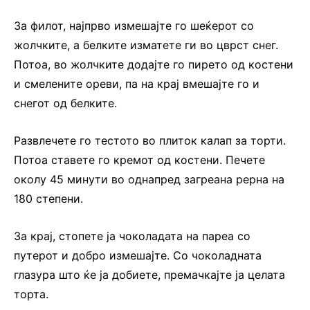
За филот, најпрво измешајте го шеќерот со
жолчките, а белките изматете ги во цврст снег.
Потоа, во жолчките додајте го пирето од костени
и смелените ореви, па на крај вмешајте го и
снегот од белките.
Развлечете го тестото во плиток калап за торти.
Потоа ставете го кремот од костени. Печете
околу 45 минути во однапред загреана рерна на
180 степени.
За крај, стопете ја чоколадата на пареа со
путерот и добро измешајте. Со чоколадната
глазура што ќе ја добиете, премачкајте ја целата
торта.