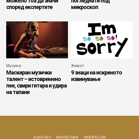
можело тоа да значи
погледнати под
според експертите
микроскоп
Музика
Живот
Маскиран музички
9 знаци на искреното
талент – истовремено
извинување
пее, свири гитара и удира
на тапани
КОНТАКТ
МАРКЕТИНГ
ИМПРЕСУМ