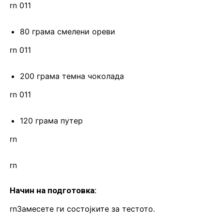
rn 011
80 грама смелени ореви
rn 011
200 грама темна чоколада
rn 011
120 грама путер
rn
rn
Начин на подготовка:
rnЗамесете ги состојките за тестото.