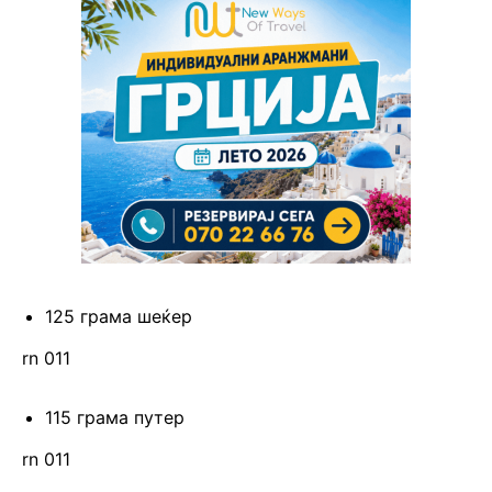
125 грама шеќер
rn 011
115 грама путер
rn 011