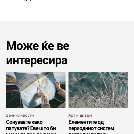
Може ќе ве
интересира
Занимливости
Арт и дизајн
Сонувавте како
Елементите од
патувате? Еве што би
периодниот систем