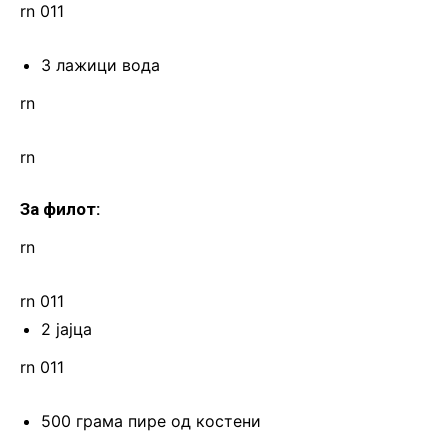
rn 011
3 лажици вода
rn
rn
За филот:
rn
rn 011
2 јајца
rn 011
500 грама пире од костени