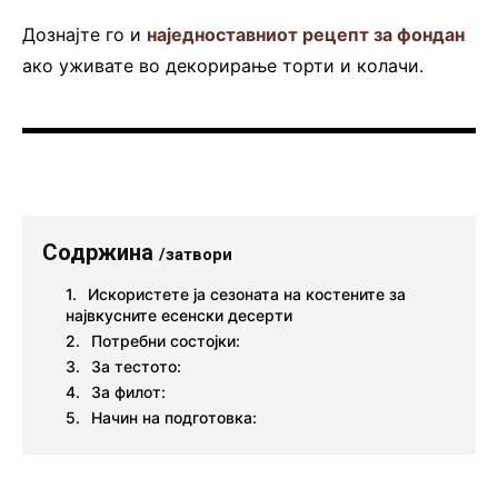
Дознајте го и
наједноставниот рецепт за фондан
ако уживате во декорирање торти и колачи.
Содржина
/затвори
Искористете ја сезоната на костените за
највкусните есенски десерти
Потребни состојки:
За тестото:
За филот:
Начин на подготовка: