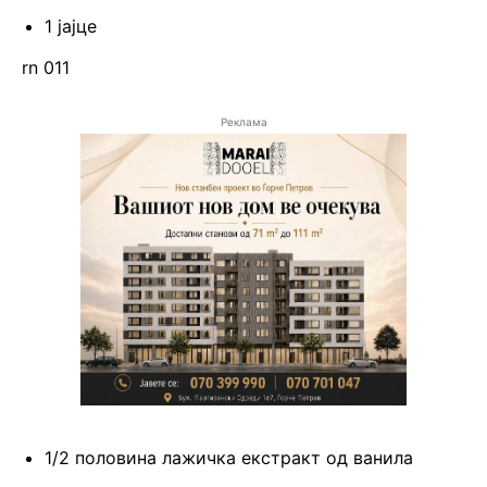
1 јајце
rn 011
Реклама
1/2 половина лажичка екстракт од ванила