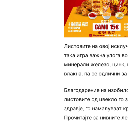
Листовите на овој исклу
така игра важна улога во
минерали железо, цинк, 
влакна, па се одлични з
Благодарение на изобил
листовите од цвекло го 
здравје, го намалуваат к
Прочитајте за нивните л