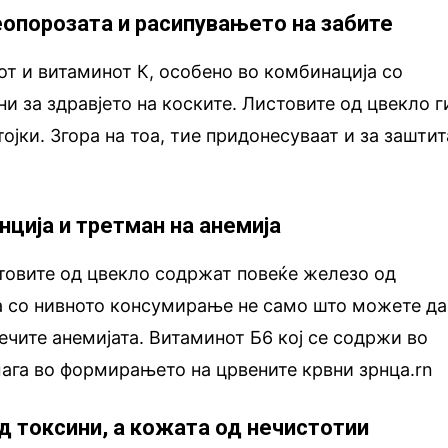
теопорозата и расипувањето на забите
т и витаминот К, особено во комбинација со
и за здравјето на коските. Листовите од цвекло г
јки. Згора на тоа, тие придонесуваат и за заштит
нција и третман на анемија
товите од цвекло содржат повеќе железо од
а со нивното консумирање не само што можете да 
лечите анемијата. Витаминот Б6 кој се содржи во
ага во формирањето на црвените крвни зрнца.rn
од токсини, а кожата од нечистотии