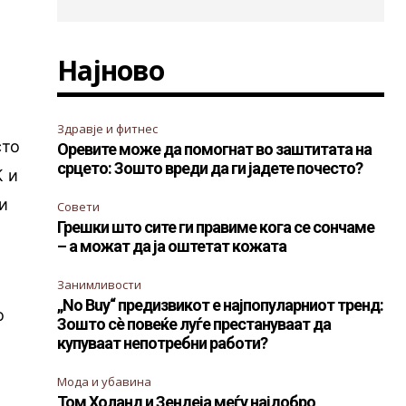
Најново
Здравје и фитнес
сто
Оревите може да помогнат во заштитата на
срцето: Зошто вреди да ги јадете почесто?
К и
и
Совети
Грешки што сите ги правиме кога се сончаме
– а можат да ја оштетат кожата
Занимливости
„No Buy“ предизвикот е најпопуларниот тренд:
о
Зошто сè повеќе луѓе престануваат да
купуваат непотребни работи?
Мода и убавина
Том Холанд и Зендеја меѓу најдобро