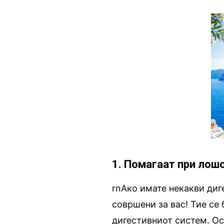
1. Помагаат при лош
rnАко имате некакви диг
совршени за вас! Тие се
дигестивниот систем. Ос