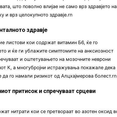
вата, што поволно влијае не само врз здравјето на
у и врз целокупното здравје.rn
енталното здравје
е листови кои содржат витамин Б6, ќе го
то и ќе ги ублажите симптомите на анксиозност
пречуваат и оштетувањето на мозочните неврони
нот К, а многубројни истражувања покажале дека
 да го намали ризикот од Алцхајмерова болест.rn
ниот притисок и спречуваат срцеви
ржат нитрати кои се претвораат во азотен оксид в