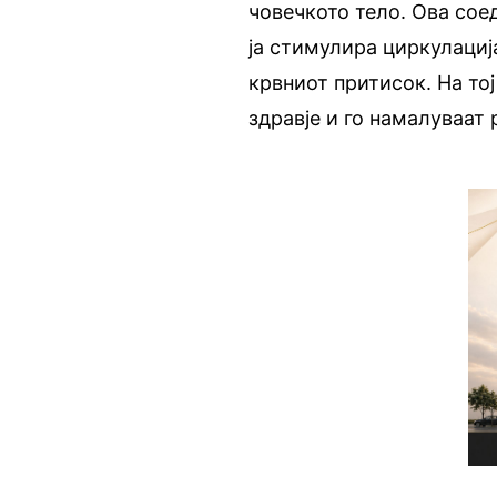
човечкото тело. Ова сое
ја стимулира циркулациј
крвниот притисок. На то
здравје и го намалуваат