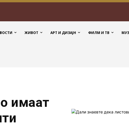
ВОСТИ
ЖИВОТ
АРТ И ДИЗАЈН
ФИЛМ И ТВ
МУ
ло имаат
ити