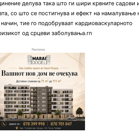
динение делува така што ги шири крвните садови 
ата, со што се постигнува и ефект на намалување 
ј начин, тие го подобруваат кардиоваскуларното
 ризикот од срцеви заболувања.rn
Реклама