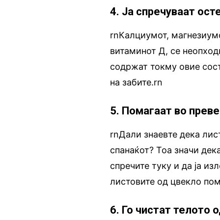
4. Ја спречуваат ос
rnКалциумот, магнезиумо
витаминот Д, се неопходн
содржат токму овие состо
на забите.rn
5. Помагаат во преве
rnДали знаевте дека лис
спанаќот? Тоа значи дек
спречите туку и да ја из
листовите од цвекло пом
6. Го чистат телото 