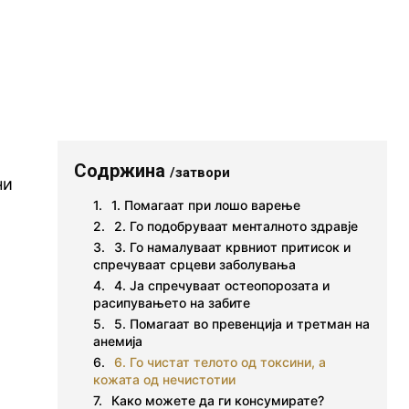
Содржина
/затвори
ни
1. Помагаат при лошо варење
2. Го подобруваат менталното здравје
3. Го намалуваат крвниот притисок и
спречуваат срцеви заболувања
4. Ја спречуваат остеопорозата и
расипувањето на забите
5. Помагаат во превенција и третман на
анемија
6. Го чистат телото од токсини, а
кожата од нечистотии
Како можете да ги консумирате?