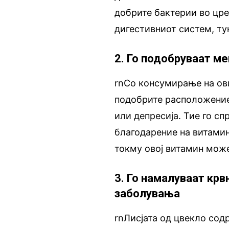
добрите бактерии во цре
дигестивниот систем, тук
2. Го подобруваат м
rnСо консумирање на ови
подобрите расположение
или депресија. Тие го с
благодарение на витами
токму овој витамин може
3. Го намалуваат крв
заболувања
rnЛисјата од цвекло сод