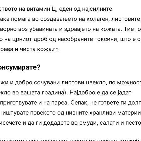
ството на витамин Ц, еден од најсилните
така помага во создавањето на колаген, листовите
ворно врз убавината и здравјето на кожата. Тие г
 на црниот дроб од насобраните токсини, што е 
рава и чиста кожа.rn
онсумирате?
ежи и добро сочувани листови цвекло, по можнос
кло во вашата градина). Најдобро е да се јадат
приготвувате и на пареа. Сепак, не гответе ги долг
 уништувате повеќето од нивните хранливи материи
сечете и да ги додадете во смуди, салати и песто
ковитите својства на листовите од цвекло, можеб