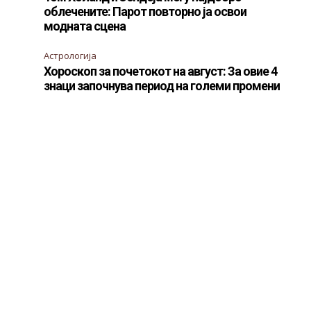
облечените: Парот повторно ја освои
модната сцена
Астрологија
Хороскоп за почетокот на август: За овие 4
знаци започнува период на големи промени