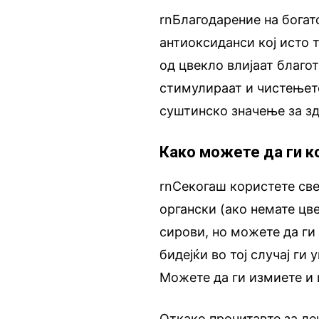
rnБлагодарение на богат
антиоксиданси кој исто 
од цвекло влијаат благот
стимулираат и чистењето
суштинско значење за зд
Како можете да ги к
rnСекогаш користете св
органски (ако немате цве
сирови, но можете да ги 
бидејќи во тој случај ги
Можете да ги измиете и и
Откако прочитавте за ле