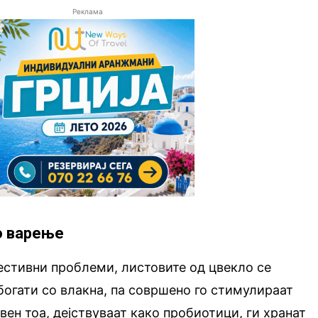
Реклама
о варење
естивни проблеми, листовите од цвекло се
 богати со влакна, па совршено го стимулираат
вен тоа, дејствуваат како пробиотици, ги хранат