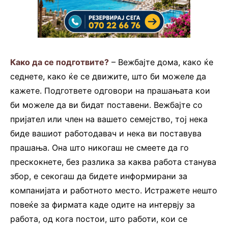
Како да се подготвите?
– Вежбајте дома, како ќе
седнете, како ќе се движите, што би можеле да
кажете. Подгответе одговори на прашањата кои
би можеле да ви бидат поставени. Вежбајте со
пријател или член на вашето семејство, тој нека
биде вашиот работодавач и нека ви поставува
прашања. Она што никогаш не смеете да го
прескокнете, без разлика за каква работа станува
збор, е секогаш да бидете информирани за
компанијата и работното место. Истражете нешто
повеќе за фирмата каде одите на интервју за
работа, од кога постои, што работи, кои се