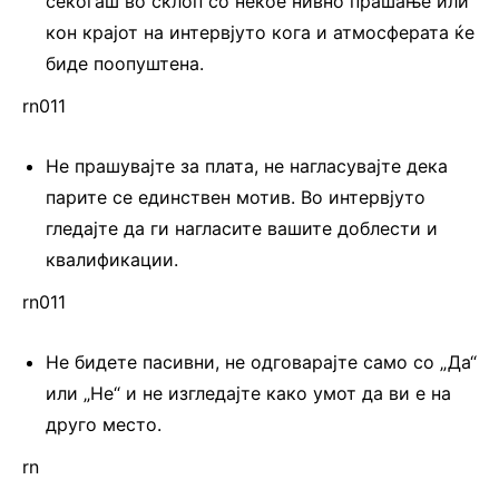
секогаш во склоп со некое нивно прашање или
кон крајот на интервјуто кога и атмосферата ќе
биде поопуштена.
rn011
Не прашувајте за плата, не нагласувајте дека
парите се единствен мотив. Во интервјуто
гледајте да ги нагласите вашите доблести и
квалификации.
rn011
Не бидете пасивни, не одговарајте само со „Да“
или „Не“ и не изгледајте како умот да ви е на
друго место.
rn