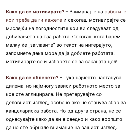
Како да се мотивирате?
– Внимавајте на
работите
кои треба да ги кажете
и секогаш мотивирајте се
мислејќи на погодностите кои ви следуваат од
добивањето на таа работа. Секогаш кога барем
малку ќе „заглавите“ во текот на интервјуто,
запомнете дека мора да ја добиете работата,
мотивирајте се и изборете се за саканата цел!
Како да се облечете?
– Тука најчесто настанува
дилема, но најмногу зависи работното место за
кое сте аплицирале. Не претерувајте со
деловниот изглед, особено ако не станува збор за
канцелариска работа. Но од друга страна, не се
однесувајте како да ви е сеедно и како воопшто
да не сте обрнале внимание на вашиот изглед.