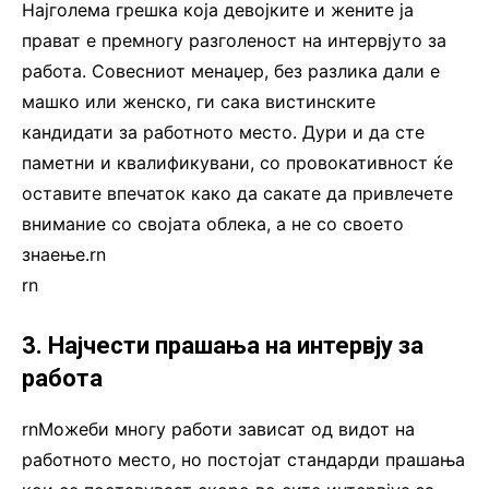
Најголема грешка која девојките и жените ја
прават е премногу разголеност на интервјуто за
работа. Совесниот менаџер, без разлика дали е
машко или женско, ги сака вистинските
кандидати за работното место. Дури и да сте
паметни и квалификувани, со провокативност ќе
оставите впечаток како да сакате да привлечете
внимание со својата облека, а не со своето
знаење.rn
rn
3. Најчести прашања на интервју за
работа
rnМожеби многу работи зависат од видот на
работното место, но постојат стандарди прашања