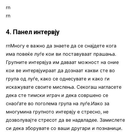
rn
rn
4. Панел интервју
rnМногу е важно да знаете да се снајдете кога
има повеќе луѓе кои ви поставуваат прашања.
Групните интервјуа им даваат можност на оние
кои ве интервјуираат да дознаат какви сте во
група од луѓе, како се однесувате и како ги
искажувате своите мислења. Секогаш нагласете
дека сте тимски играч и дека совршено се
снаоѓате во поголема група на луѓе.Иако за
многумина групното интервју е стресно, не
дозволувајте стресот да ве надвладее. Замислете
си дека зборувате со ваши другари и познаници.