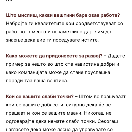
Што мислиш, какви вештини бара оваа работа?
–
Набројте ги квалитетите кои соодветствуваат со
работното место и ненаметливо дајте им до
знаење дека вие ги поседувате истите.
Како можете да придонесете за развој?
– Дадете
пример за нешто во што сте навистина добри и
како компанијата може да стане поуспешна
поради таа ваша вештина.
Кои се вашите слаби точки?
– Штом ве прашуваат
кои се вашите доблести, сигурно дека ќе ве
прашаат и кои се вашите маани. Никогаш не
одговарајте дека немате слаби точки. Секогаш
нагласете дека може лесно да управувате со