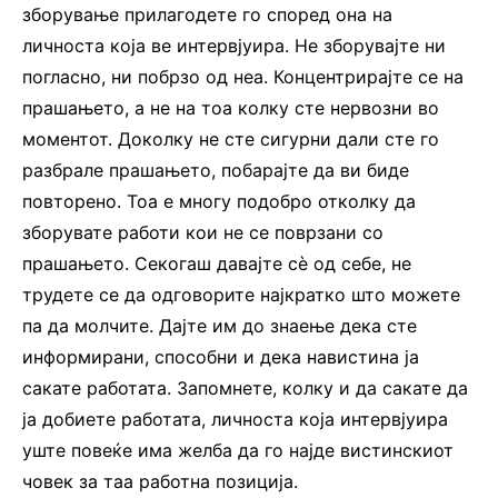
зборување прилагодете го според она на
личноста која ве интервјуира. Не зборувајте ни
погласно, ни побрзо од неа. Концентрирајте се на
прашањето, а не на тоа колку сте нервозни во
моментот. Доколку не сте сигурни дали сте го
разбрале прашањето, побарајте да ви биде
повторено. Тоа е многу подобро отколку да
зборувате работи кои не се поврзани со
прашањето. Секогаш давајте сè од себе, не
трудете се да одговорите најкратко што можете
па да молчите. Дајте им до знаење дека сте
информирани, способни и дека навистина ја
сакате работата. Запомнете, колку и да сакате да
ја добиете работата, личноста која интервјуира
уште повеќе има желба да го најде вистинскиот
човек за таа работна позиција.