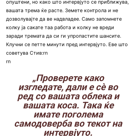
опуштени, но како што интервјуто се приближува,
вашата трема ќе расте. Земете контрола и не
дозволувајте да ве надвладее. Само запомнете
колку ја сакате таа работа и колку не вреди
заради тремата да си ги упропастите шансите.
Клучни се петте минути пред интервјуто. Еве што
советува Стив:rn
rn
„Проверете како
изгледате, дали е сè во
ред со вашата облека и
вашата коса. Така ќе
имате поголема
самодоверба во текот на
интервјуто.