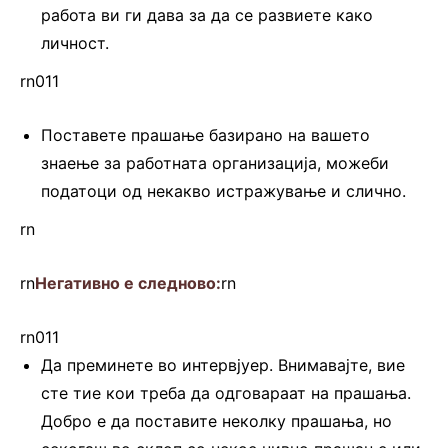
работа ви ги дава за да се развиете како
личност.
rn011
Поставете прашање базирано на вашето
знаење за работната организација, можеби
податоци од некакво истражување и слично.
rn
rn
Негативно е следново:
rn
rn011
Да преминете во интервјуер. Внимавајте, вие
сте тие кои треба да одговараат на прашања.
Добро е да поставите неколку прашања, но