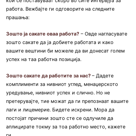
кои се поставуваат скоро во сите интервјуа за
работа. Вежбајте ги одговорите на следните
прашања:
Зошто ја сакате оваа работа?
– Овде нагласувате
зошто сакате да ја добиете работата и како
вашите вештини би можеле да ви донесат голем
успех на таа работна позиција.
Зошто сакате да работите за нас?
– Дадете
комплименти за нивниот углед, менаџерското
уредување, нивниот успех и слично. Но не
претерувајте, тие можат да ги препознаат вашите
лаги и лицемерие. Бидете искрени. Мора да
постојат причини зошто сте се одлучиле да
аплицирате токму за тоа работно место, кажете
ги.