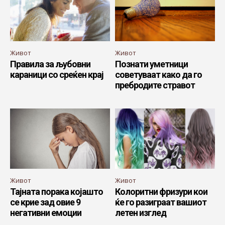
Живот
Живот
Правила за љубовни
Познати уметници
караници со среќен крај
советуваат како да го
пребродите стравот
Живот
Живот
Тајната порака којашто
Колоритни фризури кои
се крие зад овие 9
ќе го разиграат вашиот
негативни емоции
летен изглед