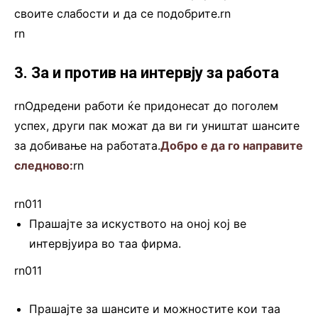
своите слабости и да се подобрите.rn
rn
3. За и против на интервју за работа
rnОдредени работи ќе придонесат до поголем
успех, други пак можат да ви ги уништат шансите
за добивање на работата.
Добро е да го направите
следново:
rn
rn011
Прашајте за искуството на оној кој ве
интервјуира во таа фирма.
rn011
Прашајте за шансите и можностите кои таа