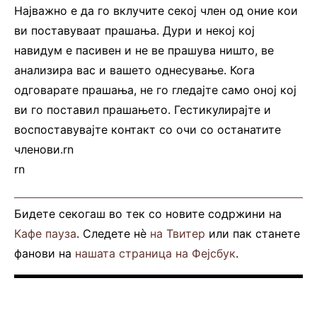
Најважно е да го вклучите секој член од оние кои
ви поставуваат прашања. Дури и некој кој
навидум е пасивен и не ве прашува ништо, ве
анализира вас и вашето однесување. Кога
одговарате прашања, не го гледајте само оној кој
ви го поставил прашањето. Гестикулирајте и
воспоставувајте контакт со очи со останатите
членови.rn
rn
Бидете секогаш во тек со новите содржини на
Кафе пауза
. Следете нè
на Твитер
или пак станете
фанови на
нашата страница на Фејсбук
.