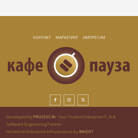
КОНТАКТ
МАРКЕТИНГ
ИМПРЕСУМ
Developed by
PROCESS IN
· Your Trusted Enterprise IT, AI &
Software Engineering Partner ·
Hosted on Enterprise Infrastructure by
INHOST