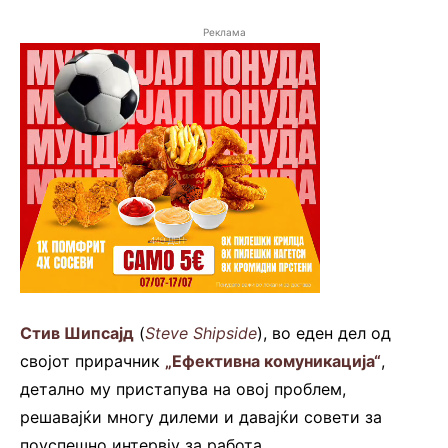
Реклама
Стив Шипсајд
(
Steve Shipside
), во еден дел од
својот прирачник
„Ефективна комуникација“
,
детално му пристапува на овој проблем,
решавајќи многу дилеми и давајќи совети за
поуспешно интервју за работа.