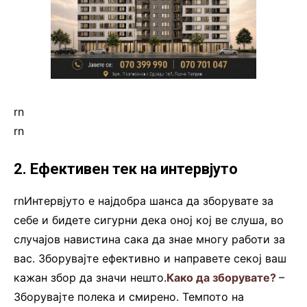
rn
rn
2. Ефективен тек на интервјуто
rnИнтервјуто е најдобра шанса да зборувате за
себе и бидете сигурни дека оној кој ве слуша, во
случајов навистина сака да знае многу работи за
вас. Зборувајте ефективно и направете секој ваш
кажан збор да значи нешто.
Како да зборувате?
–
Зборувајте полека и смирено. Темпото на