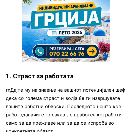
1. Страст за работата
rnДајте му на знаење на вашиот потенцијален шеф
дека со голема страст и волја ќе ги извршувате
вашите работни обврски. Последното нешто кое
работодавачите го сакаат, е вработен кој работи
само за да преживее или за да се испроба во
конкретната област.