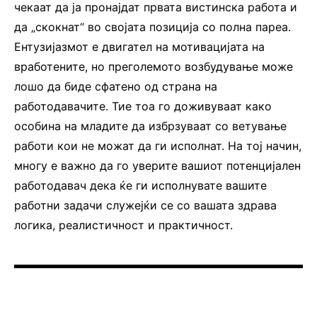
чекаат да ја пронајдат првата вистинска работа и
да „скокнат“ во својата позиција со полна пареа.
Ентузијазмот е двигател на мотивацијата на
вработените, но преголемото возбудување може
лошо да биде сфатено од страна на
работодавачите. Тие тоа го доживуваат како
особина на младите да избрзуваат со ветување
работи кои не можат да ги исполнат. На тој начин,
многу е важно да го уверите вашиот потенцијален
работодавач дека ќе ги исполнувате вашите
работни задачи служејќи се со вашата здрава
логика, реалистичност и практичност.