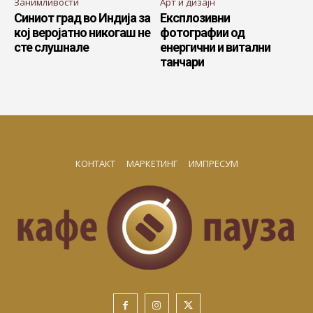
Занимливости
Арт и дизајн
Синиот град во Индија за
Експлозивни
кој веројатно никогаш не
фотографии од
сте слушнале
енергични и витални
танчари
КОНТАКТ
МАРКЕТИНГ
ИМПРЕСУМ