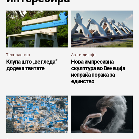
Технологија
Арт и дизајн
Клупа што „ве гледа“
Нова импресивна
додека твитате
скулптура во Венеција
испраќа порака за
единство