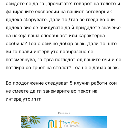
обидете се да го „прочитате“ говорот на телото и
фацијалните експресии на вашиот соговорник
додека зборувате. Дали тој/таа ве гледа во очи
додека вие се обидувате да ѝ придадете значење
на некоја ваша способност или карактерна
особина? Тоа е обично добар знак. Дали тој што
ви го прави интервјуто вообразено се
потсмевнува, го трга погледот од вашите очи и се
потпира со грбот на столот? Тоа не е добар знак.
Во продолжение следуваат 5 клучни работи кои
не смеете да ги занемарите во текот на
интервјуто.rn
.
rn
Реклама