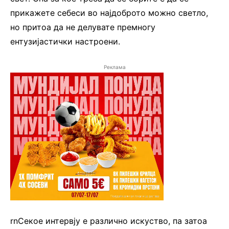
прикажете себеси во најдоброто можно светло,
но притоа да не делувате премногу
ентузијастички настроени.
Реклама
rnСекое интервју е различно искуство, па затоа