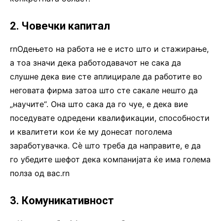
2. Човечки капитал
rnОдењето на работа не е исто што и стажирање,
а тоа значи дека работодавачот не сака да
слушне дека вие сте аплицирале да работите во
неговата фирма затоа што сте сакале нешто да
„научите“. Она што сака да го чуе, е дека вие
поседувате одредени квалификации, способности
и квалитети кои ќе му донесат поголема
заработувачка. Сè што треба да направите, е да
го убедите шефот дека компанијата ќе има голема
полза од вас.rn
3. Комуникативност