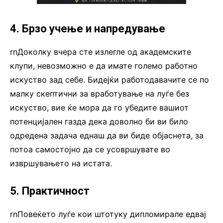
4. Брзо учење и напредување
rnДоколку вчера сте излегле од академските
клупи, невозможно е да имате големо работно
искуство зад себе. Бидејќи работодавачите се по
малку скептични за вработување на луѓе без
искуство, вие ќе мора да го убедите вашиот
потенцијален газда дека доволно би ви било
одредена задача еднаш да ви биде објаснета, за
потоа самостојно да се усовршувате во
извршувањето на истата.
5. Практичност
rnПовеќето луѓе кои штотуку дипломирале едвај