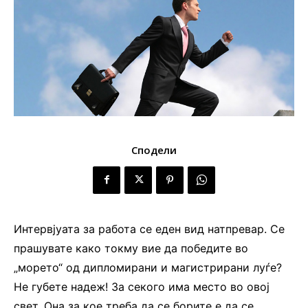
Сподели
Интервјуата за работа се еден вид натпревар. Се
прашувате како токму вие да победите во
„морето“ од дипломирани и магистрирани луѓе?
Не губете надеж! За секого има место во овој
свет. Она за кое треба да се борите е да се