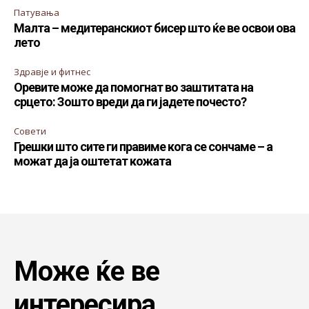
Патувања
Малта – медитеранскиот бисер што ќе ве освои ова
лето
Здравје и фитнес
Оревите може да помогнат во заштитата на
срцето: Зошто вреди да ги јадете почесто?
Совети
Грешки што сите ги правиме кога се сончаме – а
можат да ја оштетат кожата
Може ќе ве
интересира