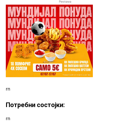
Реклама
rn
Потребни состојки:
rn