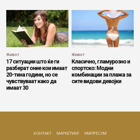
Живот
Живот
17 ситуации што ќе ги
Класично, гламурозно и
разберат оние кои имаат
спортско: Модни
20-тина години, но се
комбинации за плажа за
чувствуваат како да
сите видови девојки
имаат 30
КОНТАКТ
МАРКЕТИНГ
ИМПРЕСУМ