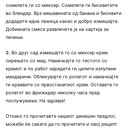
сомелете ги со миксер. Сомелете ги бисквитите
во блендер. Врз мешавината од банана и бисквити
додадете една лажица какао и добро измешајте.
Добиената смеса развлечете ја на хартија за
печење.
2.
Во друг сад измешајте го со миксер крем
сирењето со мед. Намачкајте го тестото со
кремот и по работ наредете ги целите излупени
мандарини. Обликувајте го ролатот и намачкајте
ги краевите со преостанатиот крем. Оставете го
ролатот во фрижидер неколку часа пред
послужување. На здравје!
Откако го прочитавте нашиот денешен предлог,
можеби ќе сакате да го прочитате и овој рецепт