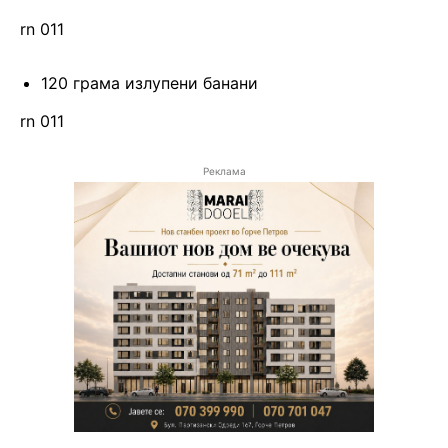
rn 011
120 грама излупени банани
rn 011
Реклама