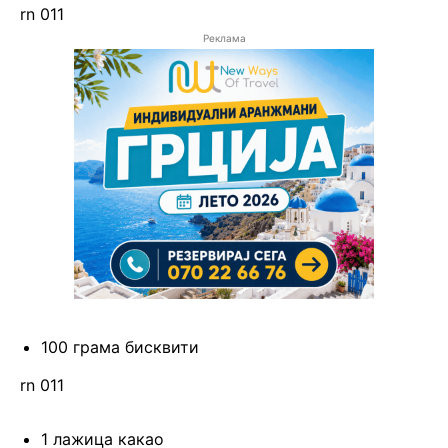
rn 011
Реклама
100 грама бисквити
rn 011
1 лажица какао