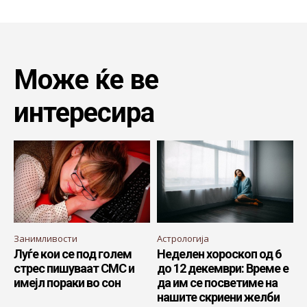
Може ќе ве
интересира
Занимливости
Астрологија
Луѓе кои се под голем
Неделен хороскоп од 6
стрес пишуваат СМС и
до 12 декември: Време е
имејл пораки во сон
да им се посветиме на
нашите скриени желби