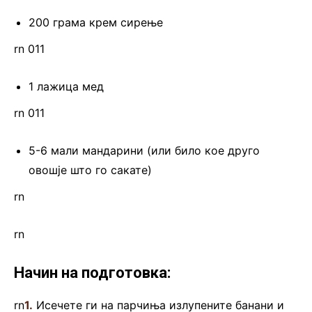
200 грама крем сирење
rn 011
1 лажица мед
rn 011
5-6 мали мандарини (или било кое друго
овошје што го сакате)
rn
rn
Начин на подготовка:
rn
1.
Исечете ги на парчиња излупените банани и