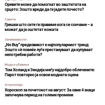
Оревите може да помогнат во заштитата на
срцето: Зошто вреди да ги јадете почесто?
Совети
Грешки што сите ги правиме кога се сончаме – а
можат да ја оштетат кожата
Занимливости
„No Buy“ предизвикот е најпопуларниот тренд:
Зошто сè повеќе луѓе престануваат да купуваат
непотребни работи?
Мода и убавина
Том Холанд и Зендеја меѓу најдобро облечените:
Парот повторно ја освои модната сцена
Астрологија
Хороскоп за почетокот на август: За овие 4 знаци
започнува период на големи промени