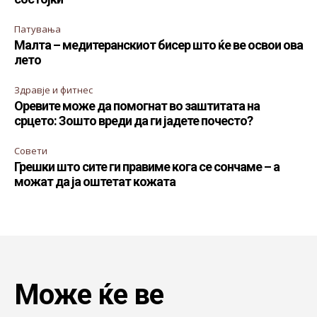
Патувања
Малта – медитеранскиот бисер што ќе ве освои ова
лето
Здравје и фитнес
Оревите може да помогнат во заштитата на
срцето: Зошто вреди да ги јадете почесто?
Совети
Грешки што сите ги правиме кога се сончаме – а
можат да ја оштетат кожата
Може ќе ве