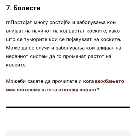
7. Болести
rnПостојат многу состојби и заболувања кои
влијаат на начинот на кој растат коските, како
што се туморите кои се појавуваат на коските.
Може да се случи и заболувања кои влијаат на
нервниот систем да го променат растот на
коските.
Можеби сакате да прочитате и
кога вежбањето
има поголема штета отколку корист?