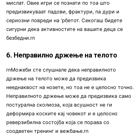
мислат. Овие игри се познати по тоа што
предизвикуваат падови, фрактури, па дури и
сериозни повреди на ‘рбетот. Секогаш бидете
сигурни дека активностите на вашите деца се
безбедни.rn
6. Неправилно држење на телото
rnМожеби сте слушнале дека неправилното
држење на телото може да предизвика
нееднаквост на нозете, но тоа не е целосно точно.
Неправилното држење може да предизвика само
постурална сколиоза, која всушност не ги
деформира коските кај човекот и е целосно
реверзибилна состојба која се порава со
соодветен тренинг и вежбање.rn