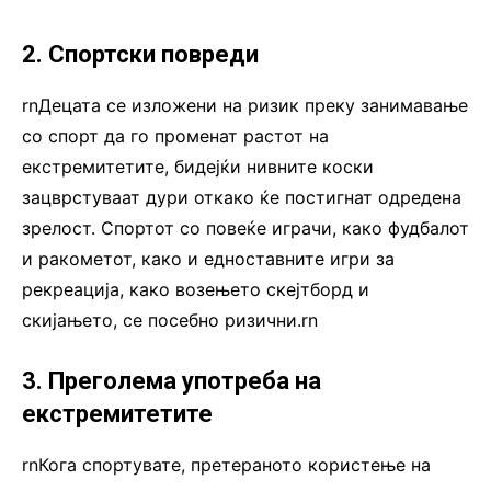
2. Спортски повреди
rnДецата се изложени на ризик преку занимавање
со спорт да го променат растот на
екстремитетите, бидејќи нивните коски
зацврстуваат дури откако ќе постигнат одредена
зрелост. Спортот со повеќе играчи, како фудбалот
и ракометот, како и едноставните игри за
рекреација, како возењето скејтборд и
скијањето, се посебно ризични.rn
3. Преголема употреба на
екстремитетите
rnКога спортувате, претераното користење на