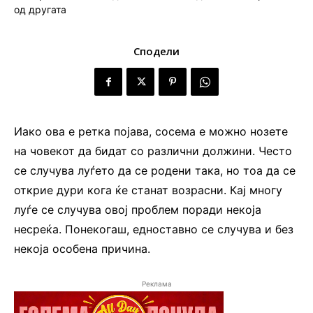
Сподели
Иако ова е ретка појава, сосема е можно нозете
на човекот да бидат со различни должини. Често
се случува луѓето да се родени така, но тоа да се
открие дури кога ќе станат возрасни. Кај многу
луѓе се случува овој проблем поради некоја
несреќа. Понекогаш, едноставно се случува и без
некоја особена причина.
Реклама