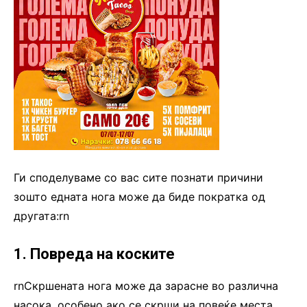
Ги споделуваме со вас сите познати причини
зошто едната нога може да биде пократка од
другата:rn
1. Повреда на коските
rnСкршената нога може да зарасне во различна
насока, особено ако се скрши на повеќе места