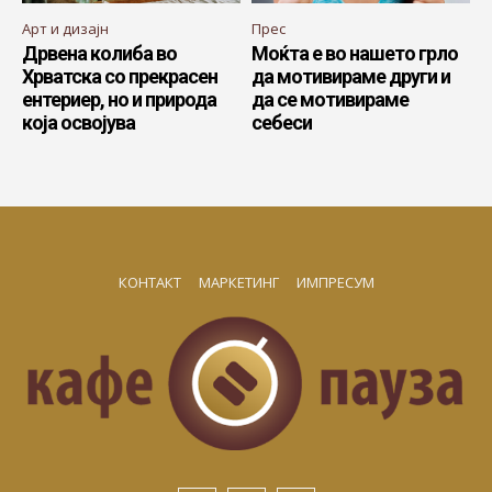
Арт и дизајн
Прес
Дрвена колиба во
Моќта е во нашето грло
Хрватска со прекрасен
да мотивираме други и
ентериер, но и природа
да се мотивираме
која освојува
себеси
КОНТАКТ
МАРКЕТИНГ
ИМПРЕСУМ