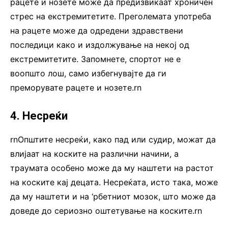
рацете и нозете може да предизвикаат хроничен
стрес на екстремитетите. Преголемата употреба
на рацете може да одредени здравствени
последици како и издолжување на некој од
екстремитетите. Запомнете, спортот не е
воопшто лош, само избегнувајте да ги
преморувате рацете и нозете.rn
4. Несреќи
rnОпштите несреќи, како пад или судир, можат да
влијаат на коските на различни начини, а
траумата особено може да му наштети на растот
на коските кај децата. Несреќата, исто така, може
да му наштети и на ‘рбетниот мозок, што може да
доведе до сериозно оштетување на коските.rn