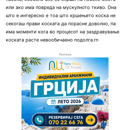
или ако има повреда на мускулното ткиво. Она
што е интересно е тоа што кршењето коска не
секогаш прави коската да порасне доволно, па
има моменти кога во процесот на заздравување
коската расте невообичаено подолга.rn
Реклама