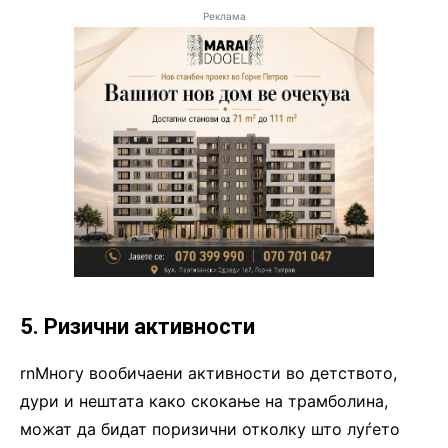
Реклама
5. Ризични активности
rnМногу вообичаени активности во детството,
дури и нештата како скокање на трамболина,
можат да бидат поризични отколку што луѓето