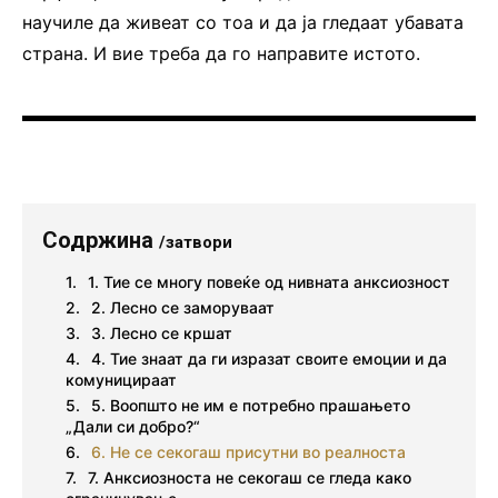
научиле да живеат со тоа и да ја гледаат убавата
страна. И вие треба да го направите истото.
Содржина
/затвори
1. Тие се многу повеќе од нивната анксиозност
2. Лесно се заморуваат
3. Лесно се кршат
4. Тие знаат да ги изразат своите емоции и да
комуницираат
5. Воопшто не им е потребно прашањето
„Дали си добро?“
6. Не се секогаш присутни во реалноста
7. Анксиозноста не секогаш се гледа како