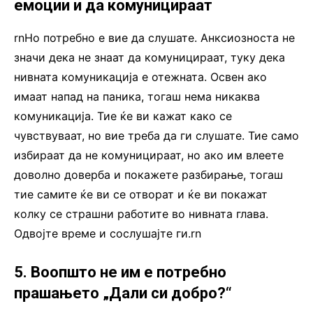
емоции и да комуницираат
rnНо потребно е вие да слушате. Анксиозноста не
значи дека не знаат да комуницираат, туку дека
нивната комуникација е отежната. Освен ако
имаат напад на паника, тогаш нема никаква
комуникација. Тие ќе ви кажат како се
чувствуваат, но вие треба да ги слушате. Тие само
избираат да не комуницираат, но ако им влеете
доволно доверба и покажете разбирање, тогаш
тие самите ќе ви се отворат и ќе ви покажат
колку се страшни работите во нивната глава.
Одвојте време и сослушајте ги.rn
5. Воопшто не им е потребно
прашањето „Дали си добро?“