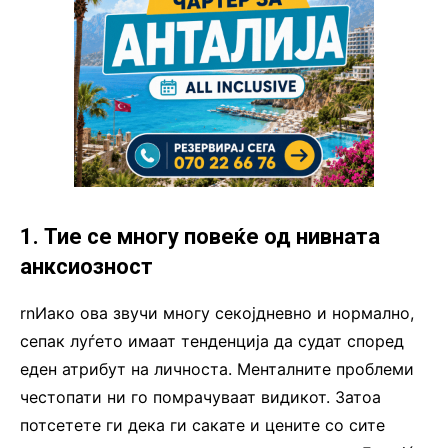
1. Тие се многу повеќе од нивната
анксиозност
rnИако ова звучи многу секојдневно и нормално,
сепак луѓето имаат тенденција да судат според
еден атрибут на личноста. Менталните проблеми
честопати ни го помрачуваат видикот. Затоа
потсетете ги дека ги сакате и цените со сите