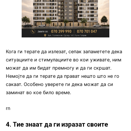
Кога ги терате да излезат, сепак запаметете дека
ситуациите и стимулациите во кои уживате, ним
можат да им бидат премногу и да ги скршат.
Немојте да ги терате да прават нешто што не го
сакаат. Особено уверете ги дека можат да си
заминат во кое било време.
rn
4. Тие знаат да ги изразат своите