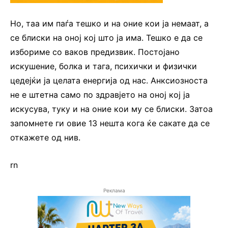
Но, таа им паѓа тешко и на оние кои ја немаат, а
се блиски на оној кој што ја има. Тешко е да се
избориме со ваков предизвик. Постојано
искушение, болка и тага, психички и физички
цедејќи ја целата енергија од нас. Анксиозноста
не е штетна само по здравјето на оној кој ја
искусува, туку и на оние кои му се блиски. Затоа
запомнете ги овие 13 нешта кога ќе сакате да се
откажете од нив.
rn
Реклама