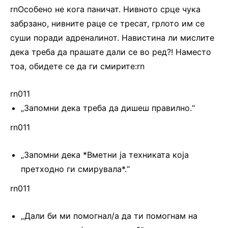
rnОсобено не кога паничат. Нивното срце чука
забрзано, нивните раце се тресат, грлото им се
суши поради адреналинот. Навистина ли мислите
дека треба да прашате дали се во ред?! Наместо
тоа, обидете се да ги смирите:rn
rn011
„Запомни дека треба да дишеш правилно.“
rn011
„Запомни дека *Вметни ја техниката која
претходно ги смирувала*.“
rn011
„Дали би ми помогнал/а да ти помогнам на