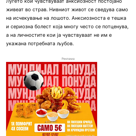
Луѓето кои чувствуваат анксиозност постојано
живеат во страв. Нивниот живот се сведува само
на исчекување на лошото. Анксиозноста е тешка
и сериозна болест која многу често се потценува,
а на личностите кои ја чувствуваат не им е
укажана потребната љубов.
Реклама