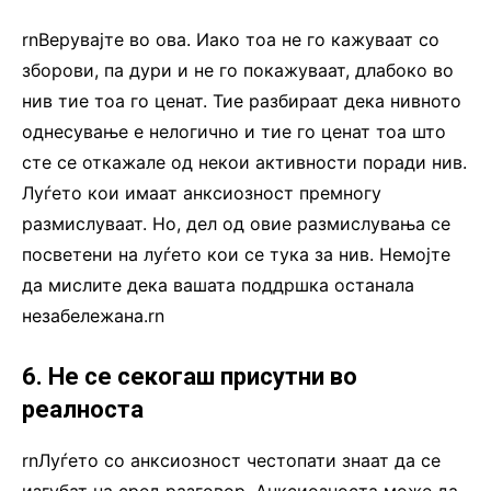
rnВерувајте во ова. Иако тоа не го кажуваат со
зборови, па дури и не го покажуваат, длабоко во
нив тие тоа го ценат. Тие разбираат дека нивното
однесување е нелогично и тие го ценат тоа што
сте се откажале од некои активности поради нив.
Луѓето кои имаат анксиозност премногу
размислуваат. Но, дел од овие размислувања се
посветени на луѓето кои се тука за нив. Немојте
да мислите дека вашата поддршка останала
незабележана.rn
6. Не се секогаш присутни во
реалноста
rnЛуѓето со анксиозност честопати знаат да се
изгубат на сред разговор. Анксиозноста може да