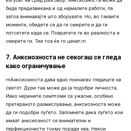
биде предизвикана и од најмалите работи, па
затоа внимавајте што зборувате. Но, во таквите
моменти, обидете се да ги смирите и да ги
потсетите каде се. Повратете ги во реалноста и
смирете ги. Тие тоа ќе го ценат.rn
7. Анксиозноста не секогаш се гледа
како ограничување
rnАнксиозноста дава едно поинакво гледиште на
светот. Дури таа може да ја подобри личноста.
Иако нејзините симптоми се ужасни, особено
претераното размислување, анксиозноста може
да ги подобри луѓето. Запомнете дека луѓето кои
имаат анксиозност се внимателни и
перфекционисти токму поради неа. Некои