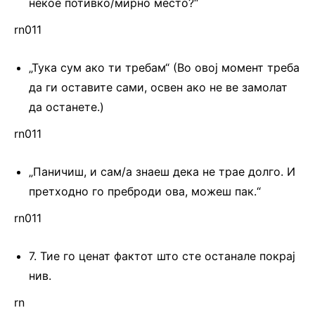
некое потивко/мирно место?“
rn011
„Тука сум ако ти требам“ (Во овој момент треба
да ги оставите сами, освен ако не ве замолат
да останете.)
rn011
„Паничиш, и сам/а знаеш дека не трае долго. И
претходно го преброди ова, можеш пак.“
rn011
7. Тие го ценат фактот што сте останале покрај
нив.
rn