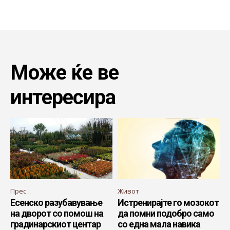
Може ќе ве
интересира
Прес
Живот
Есенско разубавување
Истренирајте го мозокот
на дворот со помош на
да помни подобро само
градинарскиот центар
со една мала навика