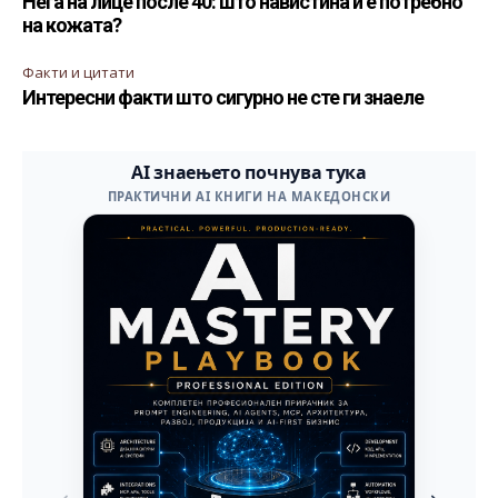
Нега на лице после 40: што навистина ѝ е потребно
на кожата?
Факти и цитати
Интересни факти што сигурно не сте ги знаеле