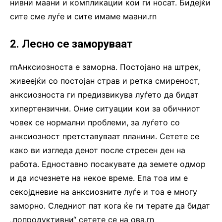
нивни маани и компликации кои ги носат. Бидејќи
сите сме луѓе и сите имаме маани.rn
2. Лесно се заморуваат
rnАнксиозноста е заморна. Постојано на штрек,
живеејќи со постојан страв и ретка смиреност,
анксиозноста ги предизвикува луѓето да бидат
хипертензични. Оние ситуации кои за обичниот
човек се нормални проблеми, за луѓето со
анксиозност претставуваат планини. Сетете се
како ви изгледа денот после стресен ден на
работа. Едноставно посакувате да земете одмор
и да исчезнете на некое време. Епа тоа им е
секојдневие на анксиозните луѓе и тоа е многу
заморно. Следниот пат кога ќе ги терате да бидат
„попродуктивни“ сетете се на ова.rn