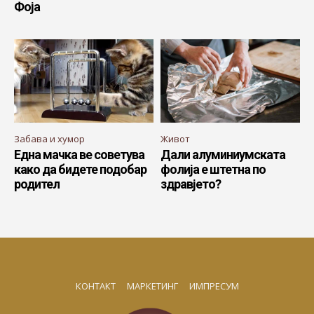
Фоја
Забава и хумор
Живот
Една мачка ве советува
Дали алуминиумската
како да бидете подобар
фолија е штетна по
родител
здравјето?
КОНТАКТ
МАРКЕТИНГ
ИМПРЕСУМ