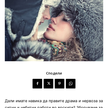
Сподели
Дали имате навика да правите драма и нервоза за
ситни и небитни работи во врските? Зборуваме за