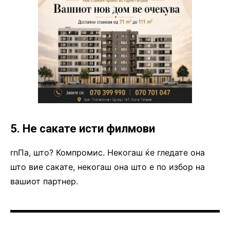
5. Не сакате исти филмови
rnПа, што? Компромис. Некогаш ќе гледате она
што вие сакате, некогаш она што е по избор на
вашиот партнер.