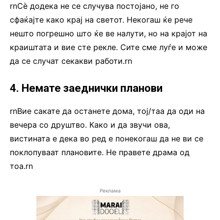
rnСè додека не се случува постојано, не го
сфаќајте како крај на светот. Некогаш ќе рече
нешто погрешно што ќе ве налути, но на крајот на
краиштата и вие сте рекле. Сите сме луѓе и може
да се случат секакви работи.rn
4. Немате заеднички планови
rnВие сакате да останете дома, тој/таа да оди на
вечера со друштво. Како и да звучи ова,
вистината е дека во ред е понекогаш да не ви се
поклопуваат плановите. Не правете драма од
тоа.rn
Реклама