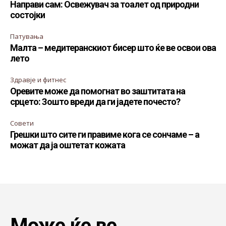
Направи сам: Освежувач за тоалет од природни
состојки
Патувања
Малта – медитеранскиот бисер што ќе ве освои ова
лето
Здравје и фитнес
Оревите може да помогнат во заштитата на
срцето: Зошто вреди да ги јадете почесто?
Совети
Грешки што сите ги правиме кога се сончаме – а
можат да ја оштетат кожата
Може ќе ве