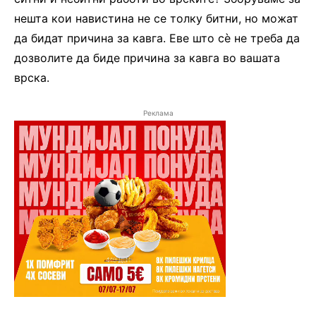
нешта кои навистина не се толку битни, но можат
да бидат причина за кавга. Еве што сè не треба да
дозволите да биде причина за кавга во вашата
врска.
Реклама