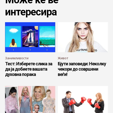
интересира
Занимливости
Живот
Тест: Изберете слика за
Бјути заповеди: Неколку
да ја добиете вашата
чекори до совршени
духовна порака
веѓи!