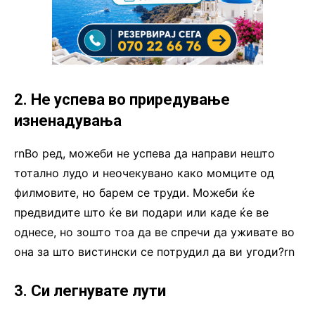
2. Не успева во приредување
изненадувања
rnВо ред, можеби не успева да направи нешто
тотално лудо и неочекувано како момците од
филмовите, но барем се труди. Можеби ќе
предвидите што ќе ви подари или каде ќе ве
однесе, но зошто тоа да ве спречи да уживате во
она за што вистински се потрудил да ви угоди?rn
3. Си легнувате лути