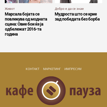
Живот
Добро е да се знае
Марсала бојата се
Мудроста што се крие
повлекува од модната
зад победата без борба
сцена: Овие бои ќе ја
одбележат 2016-та
година
КОНТАКТ
МАРКЕТИНГ
ИМПРЕСУМ