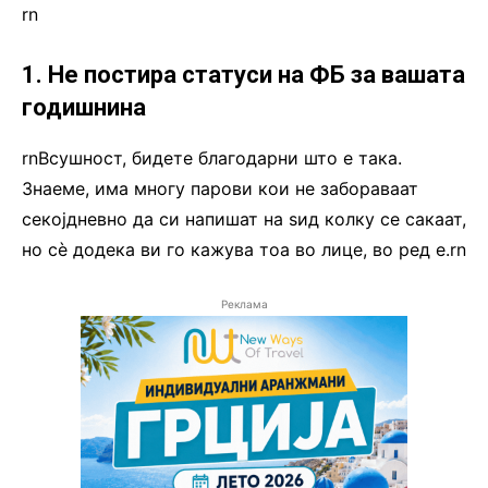
rn
1. Не постира статуси на ФБ за вашата
годишнина
rnВсушност, бидете благодарни што е така.
Знаеме, има многу парови кои не забораваат
секојдневно да си напишат на ѕид колку се сакаат,
но сè додека ви го кажува тоа во лице, во ред е.rn
Реклама