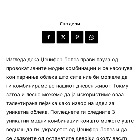
Сподели
Изгледа дека Џенифер Лопез прави пауза од
провокативните модни комбинации и се насочува
кон парчиња облека што сите ние би можеле да
ги комбинираме во нашиот дневен живот. Токму
затоа и лесно можеме да ја искористиме оваа
талентирана пејачка како извор на идеи за
уникатна облека. Погледнете ги следните 3
уникатни модни комбинации коишто можете уште
веднаш да ги „украдете“ од Џенифер Лопез и да
се издвоите од останатите девојки околу вас.rn