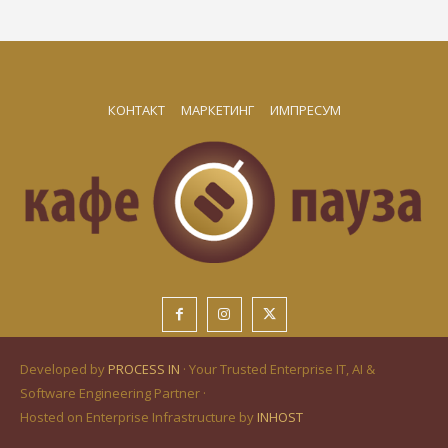
КОНТАКТ
МАРКЕТИНГ
ИМПРЕСУМ
Developed by
PROCESS IN
· Your Trusted Enterprise IT, AI &
Software Engineering Partner ·
Hosted on Enterprise Infrastructure by
INHOST