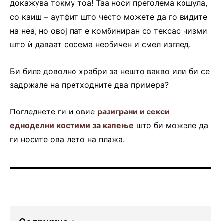
докажува токму тоа! Таа носи преголема кошула,
со каиш – аутфит што често можете да го видите
на неа, но овој пат е комбиниран со тексас чизми
што ѝ даваат сосема необичен и смел изглед.
Би биле доволно храбри за нешто вакво или би се
задржале на претходните два примера?
Погледнете ги и овие
разиграни и секси
едноделни костими за капење
што би можеле да
ги носите ова лето на плажа.