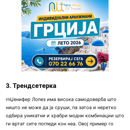
3. Трендсетерка
rnЏенифер Лопез има висока самодоверба што
ништо не може да ја сруши, па затоа и неретко
одбира уникатни и храбри модни комбинации што
ги вртат сите погледи кон неа. Овој пример го