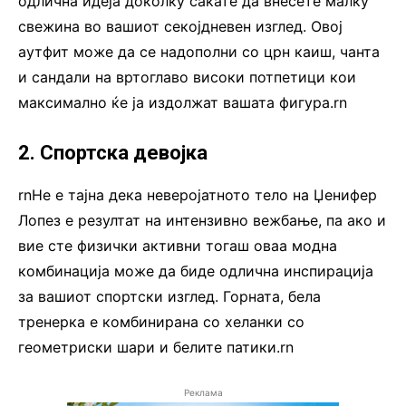
одлична идеја доколку сакате да внесете малку
свежина во вашиот секојдневен изглед. Овој
аутфит може да се надополни со црн каиш, чанта
и сандали на вртоглаво високи потпетици кои
максимално ќе ја издолжат вашата фигура.rn
2. Спортска девојка
rnНе е тајна дека неверојатното тело на Џенифер
Лопез е резултат на интензивно вежбање, па ако и
вие сте физички активни тогаш оваа модна
комбинација може да биде одлична инспирација
за вашиот спортски изглед. Горната, бела
тренерка е комбинирана со хеланки со
геометриски шари и белите патики.rn
Реклама