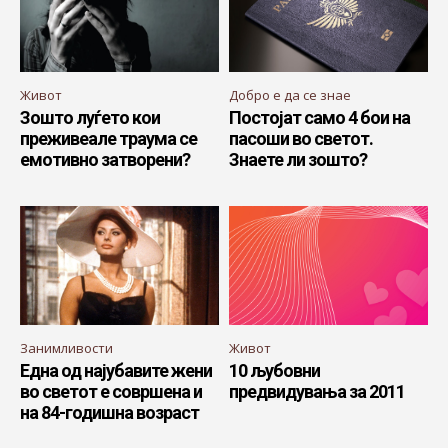
Живот
Добро е да се знае
Зошто луѓето кои
Постојат само 4 бои на
преживеале траума се
пасоши во светот.
емотивно затворени?
Знаете ли зошто?
Занимливости
Живот
Една од најубавите жени
10 љубовни
во светот е совршена и
предвидувања за 2011
на 84-годишна возраст