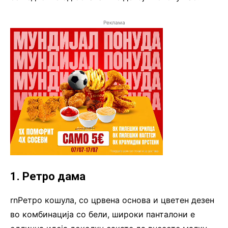
Реклама
1. Ретро дама
rnРетро кошула, со црвена основа и цветен дезен
во комбинација со бели, широки панталони е