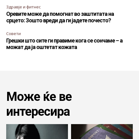
Здравје и фитнес
Оревите може да помогнат во заштитата на
срцето: Зошто вреди да ги јадете почесто?
Совети
Грешки што сите ги правиме кога се сончаме – а
можат да ја оштетат кожата
Може ќе ве
интересира