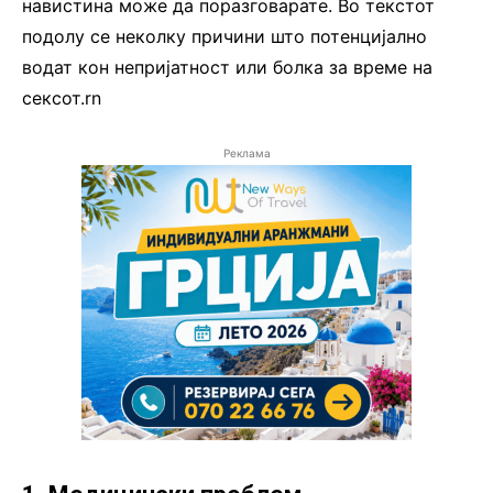
навистина може да поразговарате. Во текстот
подолу се неколку причини што потенцијално
водат кон непријатност или болка за време на
сексот.rn
Реклама