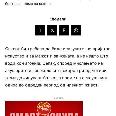
Сподели
Сексот би требало да биде исклучително пријатно
искуство и за мажот и за жената, а не нешто што
води кон агонија. Сепак, според мислењето на
акушерите и гинеколозите, скоро три од четири
жени доживуваат болка за време на сексуалниот
однос во одреден период од нивниот живот.
Реклама