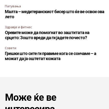
Патувања
Малта – медитеранскиот бисер што ќе ве освои ова
лето
Здравје и фитнес
Оревите може да помогнат во заштитата на
срцето: Зошто вреди да ги јадете почесто?
Совети
Грешки што сите ги правиме кога се сончаме – а
можат да ја оштетат кожата
Може ќе ве