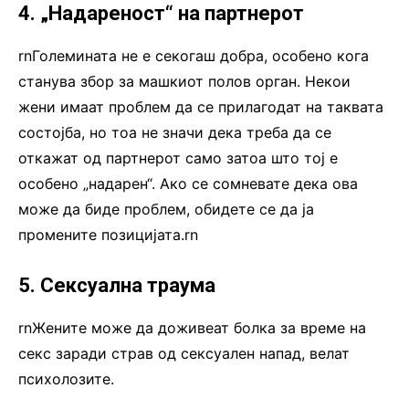
4. „Надареност“ на партнерот
rnГолемината не е секогаш добра, особено кога
станува збор за машкиот полов орган. Некои
жени имаат проблем да се прилагодат на таквата
состојба, но тоа не значи дека треба да се
откажат од партнерот само затоа што тој е
особено „надарен“. Ако се сомневате дека ова
може да биде проблем, обидете се да ја
промените позицијата.rn
5. Сексуална траума
rnЖените може да доживеат болка за време на
секс заради страв од сексуален напад, велат
психолозите.