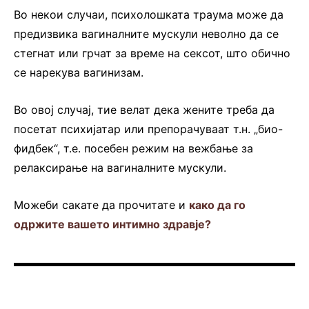
Во некои случаи, психолошката траума може да
предизвика вагиналните мускули неволно да се
стегнат или грчат за време на сексот, што обично
се нарекува вагинизам.
Во овој случај, тие велат дека жените треба да
посетат психијатар или препорачуваат т.н. „био-
фидбек“, т.е. посебен режим на вежбање за
релаксирање на вагиналните мускули.
Можеби сакате да прочитате и
како да го
одржите вашето интимно здравје?