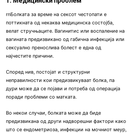
1. Медицински проблем
rnБолката за време на сексот честопати е
поттикната од некаква медицинска состојба,
велат стручњаците. Вагинитис или воспаление на
вагината предизвикано од габична инфекција или
сексуално пренослива болест е една од
најчестите причини.
Според нив, постојат и структурни
неправилности кои предизвикуваат болка, па
дури може да се појави и потреба од операција
поради проблеми со матката.
Во некои случаи, болката може да биде
предизвикана од други надворешни фактори како
што се ендометриоза, инфекции на мочниот меур,