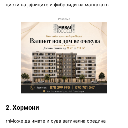
цисти на јајниците и фиброиди на матката.rn
Реклама
2. Хормони
rnМоже да имате и сува вагинална средина