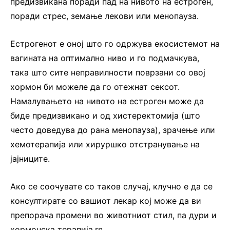
предизвикана поради пад на нивото на естроген,
поради стрес, земање лекови или менопауза.
Естрогенот е оној што го одржува екосистемот на
вагината на оптимално ниво и го подмачкува,
така што сите неправилности поврзани со овој
хормон би можеле да го отежнат сексот.
Намалувањето на нивото на естроген може да
биде предизвикано и од хистеректомија (што
често доведува до рана менопауза), зрачење или
хемотерапија или хируршко отстранување на
јајниците.
Ако се соочувате со таков случај, клучно е да се
консултирате со вашиот лекар кој може да ви
препорача промени во животниот стил, па дури и
хормонска терапија.rn