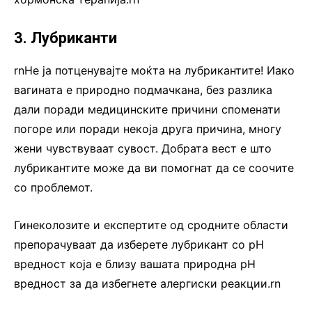
3. Лубриканти
rnНе ја потценувајте моќта на лубрикантите! Иако
вагината е природно подмачкана, без разлика
дали поради медицинските причини споменати
погоре или поради некоја друга причина, многу
жени чувствуваат сувост. Добрата вест е што
лубрикантите може да ви помогнат да се соочите
со проблемот.
Гинеколозите и експертите од сродните области
препорачуваат да изберете лубрикант со pH
вредност која е близу вашата природна pH
вредност за да избегнете алергиски реакции.rn