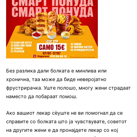
Без разлика дали болката е минлива или
хронична, таа може да биде неверојатно
фрустрирачка. Уште полошо, многу жени страдаат
наместо да побараат помош.
Ако вашиот лекар сèуште не ви помогнал да се
справите со болката што ја чувствувате, советот
на другите жени е да пронајдете лекар со кој