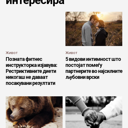
интересира
Живот
Живот
Позната фитнес
5 видови интимност што
инструкторка изјавува:
постојат помеѓу
Рестриктивните диети
партнерите во најсилните
никогаш не даваат
љубовни врски
посакувани резултати