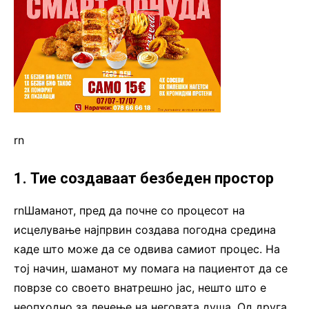
rn
1. Тие создаваат безбеден простор
rnШаманот, пред да почне со процесот на
исцелување најпрвин создава погодна средина
каде што може да се одвива самиот процес. На
тој начин, шаманот му помага на пациентот да се
поврзе со своето внатрешно јас, нешто што е
неопходно за лечење на неговата душа. Од друга