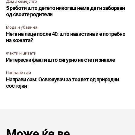
Дом и семејство
5 работи што детето никогаш нема да ги заборави
од своите родители
Мода и убавина
Нега на лице после 40: што навистина ѝ е потребно
на кожата?
Факти и цитати
Интересни факти што сигурно не сте ги знаеле
Направи сам
Направи сам: Освежувач за тоалет од природни
состојки
Може ќе ве