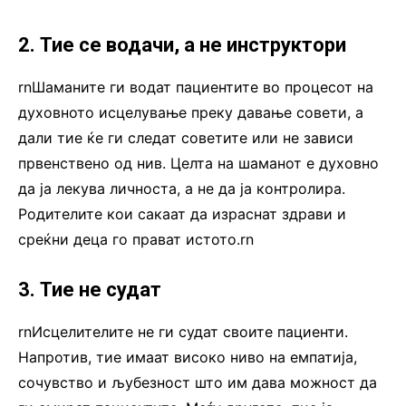
2. Тие се водачи, а не инструктори
rnШаманите ги водат пациентите во процесот на
духовното исцелување преку давање совети, а
дали тие ќе ги следат советите или не зависи
првенствено од нив. Целта на шаманот е духовно
да ја лекува личноста, а не да ја контролира.
Родителите кои сакаат да израснат здрави и
среќни деца го прават истото.rn
3. Тие не судат
rnИсцелителите не ги судат своите пациенти.
Напротив, тие имаат високо ниво на емпатија,
сочувство и љубезност што им дава можност да