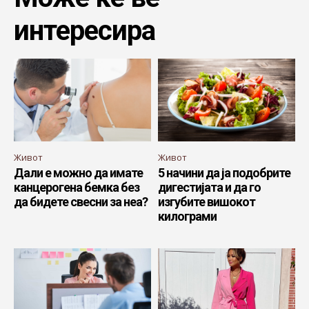
интересира
Живот
Живот
Дали е можно да имате
5 начини да ја подобрите
канцерогена бемка без
дигестијата и да го
да бидете свесни за неа?
изгубите вишокот
килограми