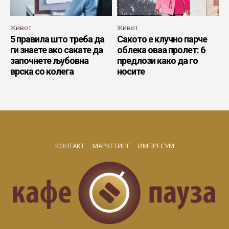
Живот
Живот
5 правила што треба да
Сакото е клучно парче
ги знаете ако сакате да
облека оваа пролет: 6
започнете љубовна
предлози како да го
врска со колега
носите
КОНТАКТ
МАРКЕТИНГ
ИМПРЕСУМ