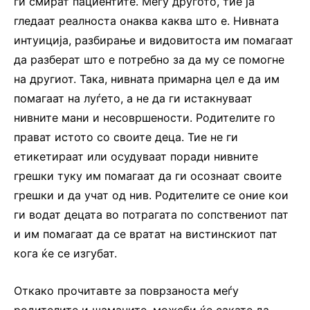
ги смират пациентите. Меѓу другото, тие ја
гледаат реалноста онаква каква што е. Нивната
интуиција, разбирање и видовитоста им помагаат
да разберат што е потребно за да му се помогне
на другиот. Така, нивната примарна цел е да им
помагаат на луѓето, а не да ги истакнуваат
нивните мани и несовршености. Родителите го
прават истото со своите деца. Тие не ги
етикетираат или осудуваат поради нивните
грешки туку им помагаат да ги осознаат своите
грешки и да учат од нив. Родителите се оние кои
ги водат децата во потрагата по сопствениот пат
и им помагаат да се вратат на вистинскиот пат
кога ќе се изгубат.
Откако прочитавте за поврзаноста меѓу