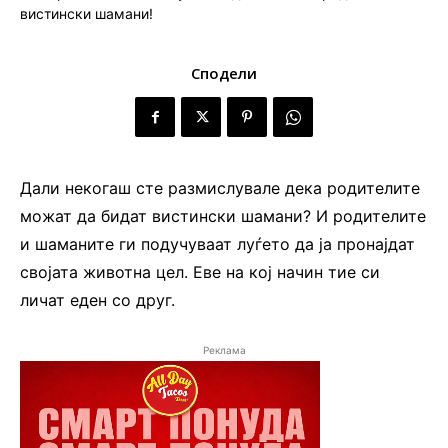
Сподели
Дали некогаш сте размислувале дека родителите
можат да бидат вистински шамани? И родителите
и шаманите ги подучуваат луѓето да ја пронајдат
својата животна цел. Еве на кој начин тие си
личат еден со друг.
Реклама