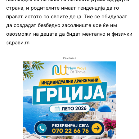
страна, и родителите имаат тенденција да го
прават истото со своите деца. Тие се обидуваат
да создадат безбедно засолниште кое ќе им
овозможи на децата да бидат ментално и физички
здрави.rn
Реклама