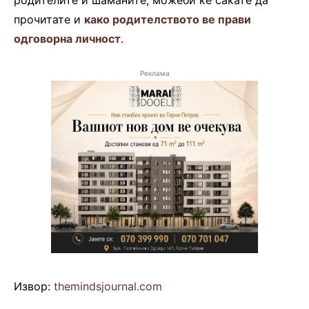
родителите и шаманите, можеби ќе сакате да
прочитате и
како родителството ве прави
одговорна личност
.
Реклама
Извор:
themindsjournal.com