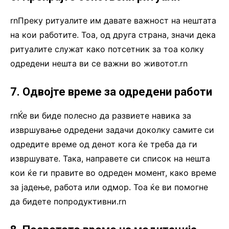
rnПреку ритуалите им давате важност на нештата
на кои работите. Тоа, од друга страна, значи дека
ритуалите служат како потсетник за тоа колку
одредени нешта ви се важни во животот.rn
7. Одвојте време за одредени работи
rnЌе ви биде полесно да развиете навика за
извршување одредени задачи доколку самите си
одредите време од денот кога ќе треба да ги
извршувате. Така, направете си список на нешта
кои ќе ги правите во одреден момент, како време
за јадење, работа или одмор. Тоа ќе ви помогне
да бидете попродуктивни.rn