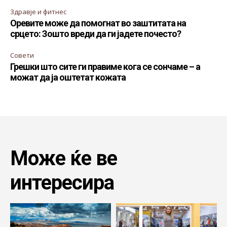
Здравје и фитнес
Оревите може да помогнат во заштитата на
срцето: Зошто вреди да ги јадете почесто?
Совети
Грешки што сите ги правиме кога се сончаме – а
можат да ја оштетат кожата
Може ќе ве
интересира