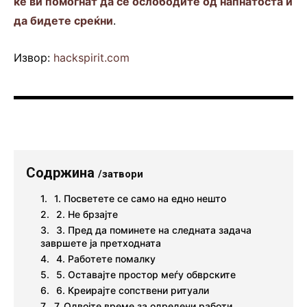
ќе ви помогнат да се ослободите од напнатоста и
да бидете среќни
.
Извор:
hackspirit.com
Содржина
/затвори
1. Посветете се само на едно нешто
2. Не брзајте
3. Пред да поминете на следната задача
завршете ја претходната
4. Работете помалку
5. Оставајте простор меѓу обврските
6. Креирајте сопствени ритуали
7. Одвојте време за одредени работи