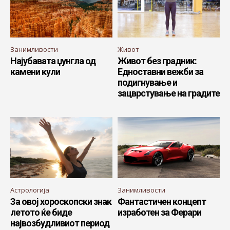
Занимливости
Живот
Најубавата џунгла од
Живот без градник:
камени кули
Едноставни вежби за
подигнување и
зацврстување на градите
Астрологија
Занимливости
За овој хороскопски знак
Фантастичен концепт
летото ќе биде
изработен за Ферари
највозбудливиот период