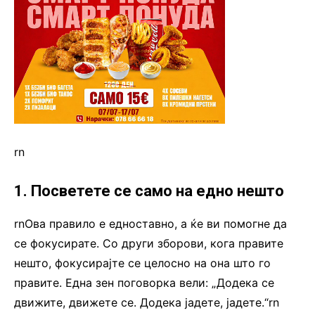
rn
1. Посветете се само на едно нешто
rnОва правило е едноставно, а ќе ви помогне да
се фокусирате. Со други зборови, кога правите
нешто, фокусирајте се целосно на она што го
правите. Една зен поговорка вели: „Додека се
движите, движете се. Додека јадете, јадете.“rn