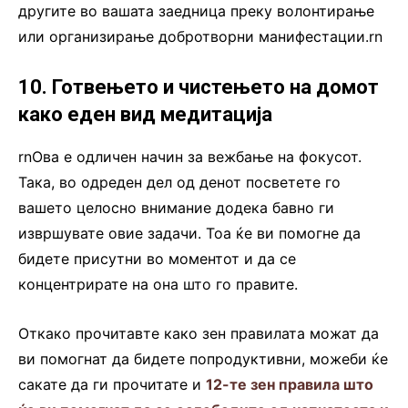
другите во вашата заедница преку волонтирање
или организирање добротворни манифестации.rn
10. Готвењето и чистењето на домот
како еден вид медитација
rnОва е одличен начин за вежбање на фокусот.
Така, во одреден дел од денот посветете го
вашето целосно внимание додека бавно ги
извршувате овие задачи. Тоа ќе ви помогне да
бидете присутни во моментот и да се
концентрирате на она што го правите.
Откако прочитавте како зен правилата можат да
ви помогнат да бидете попродуктивни, можеби ќе
сакате да ги прочитате и
12-те зен правила што