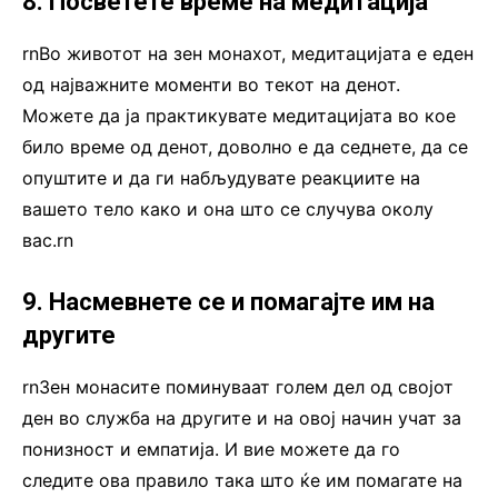
8. Посветете време на медитација
rnВо животот на зен монахот, медитацијата е еден
од најважните моменти во текот на денот.
Можете да ја практикувате медитацијата во кое
било време од денот, доволно е да седнете, да се
опуштите и да ги набљудувате реакциите на
вашето тело како и она што се случува околу
вас.rn
9. Насмевнете се и помагајте им на
другите
rnЗен монасите поминуваат голем дел од својот
ден во служба на другите и на овој начин учат за
понизност и емпатија. И вие можете да го
следите ова правило така што ќе им помагате на