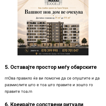
5. Оставајте простор меѓу обврските
rnОва правило ќе ви помогне да се опуштите и да
размислите што е тоа што правите и зошто го
правите тоа.rn
6. Креирајте сопствени ритуали