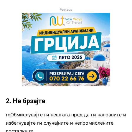
Реклама
2. Не брзајте
rnОбмислувајте ги нештата пред да ги направите и
избегнувајте ги случајните и непромислените
постапки.rn