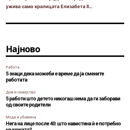
ужива само кралицата Елизабета II…
Најново
Работа
5 знаци дека можеби е време да ја смените
работата
Дом и семејство
5 работи што детето никогаш нема да ги заборави
од своите родители
Мода и убавина
Нега на лице после 40: што навистина ѝ е потребно
на кожата?