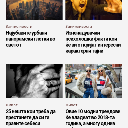
Занимливости
Занимливости
Најубавите урбани
Изненадувачки
панорамски глетки во
психолошки факти кои
светот
ќе ви откријат интересни
карактерни тајни
Живот
Живот
25 нешта кои треба да
Овие 10 модни трендови
престанете да си ги
ќе владеат во 2018-та
правите себеси
година, а многу од нив