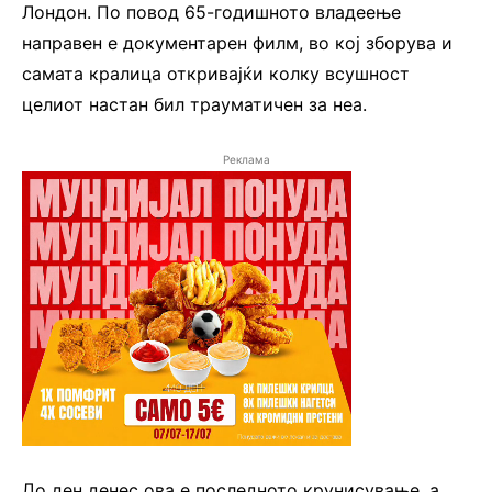
Лондон. По повод 65-годишното владеење
направен е документарен филм, во кој зборува и
самата кралица откривајќи колку всушност
целиот настан бил трауматичен за неа.
Реклама
До ден денес ова е последното крунисување, а