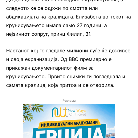
следното ќе се одржи по смртта или
абдикацијата на кралицата. Елизабета во текот на
крунисувањето имала само 27 години, а
нејзиниот сопруг, принц Филип, 31.
Настанот кој го гледале милиони луѓе ќе доживее
и своја екранизација. Од BBC премиерно е
прикажан документарниот филм за
крунисувањето. Првите снимки ги погледнала и
самата кралица, која притоа и се отворила.
Реклама