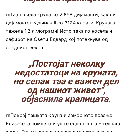
rnТаа носела круна со 2.868 дијаманти, како и
дијамантот Кулинан II со 317,4 карати. Круната
тежела 1,2 килограми! Исто така го носела и
сафирот на Свети Едвард кој потекнува од
средниот век.rn
„Постојат неколку
недостатоци на круната,
но сепак таа е важен дел
од нашиот живот“
,
објаснила кралицата.
rnПокрај тешката круна и заморното возење,
Елизабета помнела и уште едно нешто – тешкиот
капут. Таа го носела препознатливиот златен