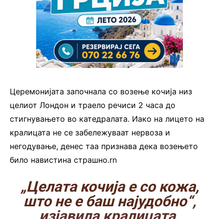
Церемонијата започнала со возење кочија низ
целиот Лондон и траело речиси 2 часа до
стигнувањето во катедралата. Иако на лицето на
кралицата не се забележуваат нервоза и
негодување, денес таа признава дека возењето
било навистина страшно.rn
„Целата кочија е со кожа,
што не е баш најудобно“
,
изјавила кралицата.