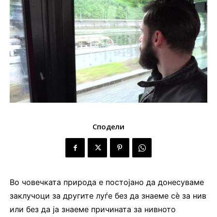
Сподели
Во човечката природа е постојано да донесуваме
заклучоци за другите луѓе без да знаеме сè за нив
или без да ја знаеме причината за нивното