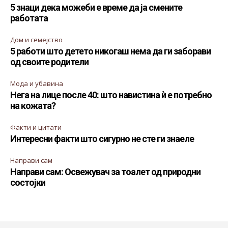
5 знаци дека можеби е време да ја смените
работата
Дом и семејство
5 работи што детето никогаш нема да ги заборави
од своите родители
Мода и убавина
Нега на лице после 40: што навистина ѝ е потребно
на кожата?
Факти и цитати
Интересни факти што сигурно не сте ги знаеле
Направи сам
Направи сам: Освежувач за тоалет од природни
состојки