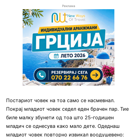
Реклама
Постариот човек на тоа само се насмевнал.
Покрај младиот човек седел еден брачен пар. Тие
биле малку збунети од тоа што 25-годишен
младич се однесува како мало дете. Одеднаш
младиот човек повторно извикал воодушевено: