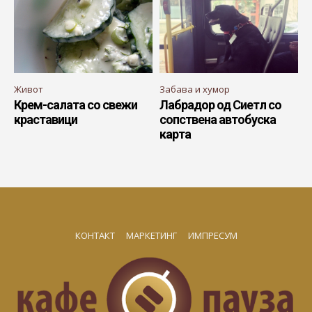
Живот
Забава и хумор
Крем-салата со свежи
Лабрадор од Сиетл со
краставици
сопствена автобуска
карта
КОНТАКТ
МАРКЕТИНГ
ИМПРЕСУМ