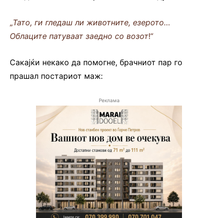
„
Тато, ги гледаш ли животните, езерото…
Облаците патуваат заедно со возот
!“
Сакајќи некако да помогне, брачниот пар го
прашал постариот маж:
Реклама