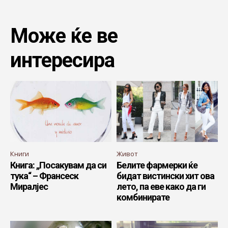
Може ќе ве
интересира
Книги
Живот
Книга: „Посакувам да си
Белите фармерки ќе
тука“ – Франсеск
бидат вистински хит ова
Миралјес
лето, па еве како да ги
комбинирате