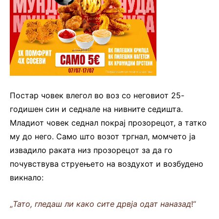
Постар човек влегол во воз со неговиот 25-
годишен син и седнале на нивните седишта.
Младиот човек седнал покрај прозорецот, а татко
му до него. Само што возот тргнал, момчето ја
извадило раката низ прозорецот за да го
почувствува струењето на воздухот и возбудено
викнало:
„
Тато, гледаш ли како сите дрвја одат наназад
!“