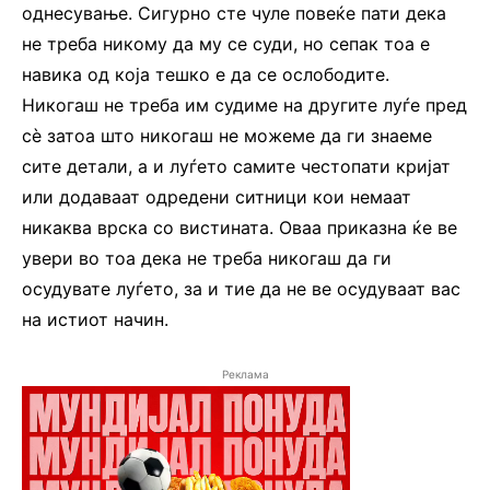
однесување. Сигурно сте чуле повеќе пати дека
не треба никому да му се суди, но сепак тоа е
навика од која тешко е да се ослободите.
Никогаш не треба им судиме на другите луѓе пред
сè затоа што никогаш не можеме да ги знаеме
сите детали, а и луѓето самите честопати кријат
или додаваат одредени ситници кои немаат
никаква врска со вистината. Оваа приказна ќе ве
увери во тоа дека не треба никогаш да ги
осудувате луѓето, за и тие да не ве осудуваат вас
на истиот начин.
Реклама