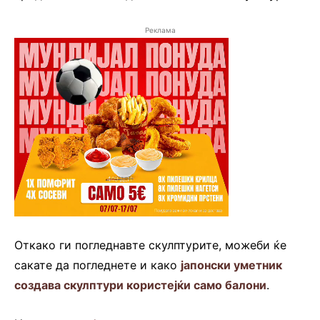
Реклама
Откако ги погледнавте скулптурите, можеби ќе
сакате да погледнете и како
јапонски уметник
создава скулптури користејќи само балони
.