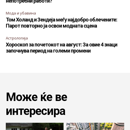
непотребни работи?
Мода и убавина
Том Холанд и Зендеја меѓу најдобро облечените:
Парот повторно ја освои модната сцена
Астрологија
Хороскоп за почетокот на август: За овие 4 знаци
започнува период на големи промени
Може ќе ве
интересира