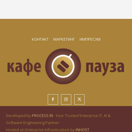
КОНТАКТ
МАРКЕТИНГ
ИМПРЕСУМ
Developed by
PROCESS IN
· Your Trusted Enterprise IT, AI &
Software Engineering Partner ·
Hosted on Enterprise Infrastructure by
INHOST