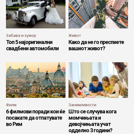
Забава и хумор
Живот
Топ 5 најоригинални
Како да не го преспиете
свадбени автомобили
вашиот живот?
Филм
Занимливости
6 филмови поради кои ќе
Што се случува кога
посакате да отпатувате
момчињата и
во Рим
девојчињата учат
одделно 3 години?