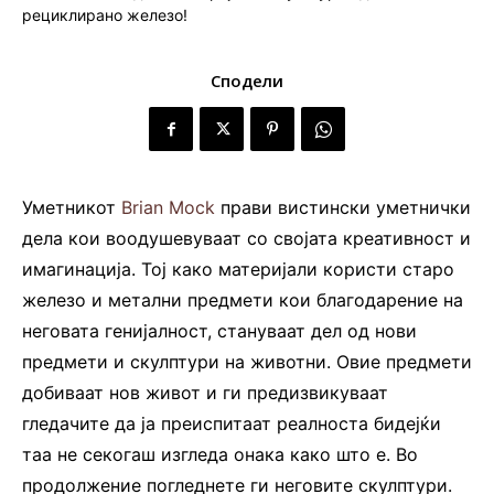
Сподели
Уметникот
Brian Mock
прави вистински уметнички
дела кои воодушевуваат со својата креативност и
имагинација. Тој како материјали користи старо
железо и метални предмети кои благодарение на
неговата генијалност, стануваат дел од нови
предмети и скулптури на животни. Овие предмети
добиваат нов живот и ги предизвикуваат
гледачите да ја преиспитаат реалноста бидејќи
таа не секогаш изгледа онака како што е. Во
продолжение погледнете ги неговите скулптури.