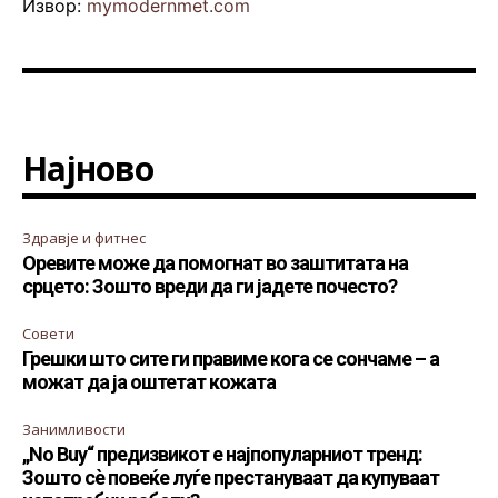
Извор:
mymodernmet.com
Најново
Здравје и фитнес
Оревите може да помогнат во заштитата на
срцето: Зошто вреди да ги јадете почесто?
Совети
Грешки што сите ги правиме кога се сончаме – а
можат да ја оштетат кожата
Занимливости
„No Buy“ предизвикот е најпопуларниот тренд:
Зошто сè повеќе луѓе престануваат да купуваат