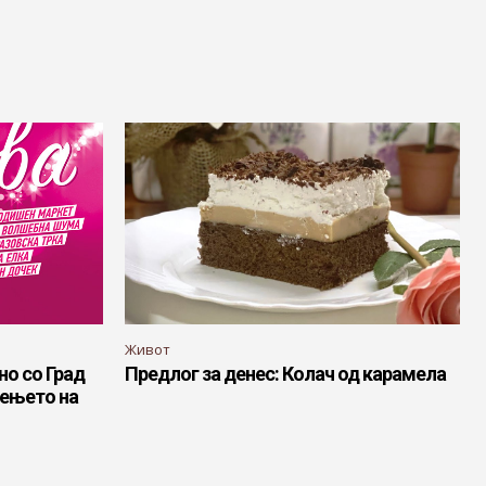
Живот
о со Град
Предлог за денес: Колач од карамела
вењето на