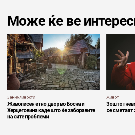
Може ќе ве интерес
Занимливости
Живот
Живописен етно двор во Босна и
Зошто гнево
Херцеговина каде што ќе заборавите
се сметаат 
на сите проблеми