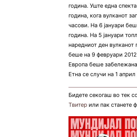
година. Уште една спекта
година, кога вулканот з
часови. На 6 јануари бе
година. На 5 јануари топ
наредниот ден вулканот 
беше на 9 февруари 2012 
Европа беше забележана 
Етна се случи на 1 април
Бидете секогаш во тек с
Твитер
или пак станете 