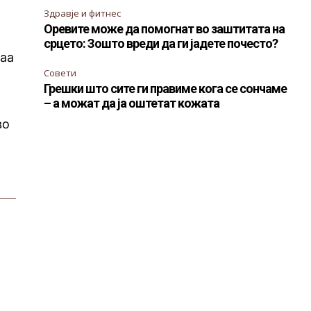
Здравје и фитнес
Оревите може да помогнат во заштитата на
срцето: Зошто вреди да ги јадете почесто?
ваа
Совети
Грешки што сите ги правиме кога се сончаме
– а можат да ја оштетат кожата
во