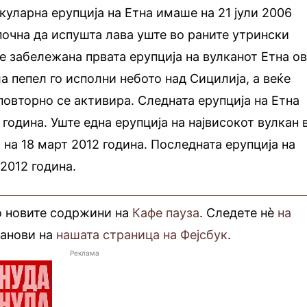
куларна ерупција на Етна имаше на 21 јули 2006
апочна да испушта лава уште во раните утрински
ше забележана првата ерупција на вулканот Етна о
ла пепел го исполни небото над Сицилија, а веќе
повторно се активира. Следната ерупција на Етна
година. Уште една ерупција на највисокот вулкан 
на 18 март 2012 година. Последната ерупција на
 2012 година.
о новите содржини на
Кафе пауза
. Следете нè
на
фанови на
нашата страница на Фејсбук
.
Реклама