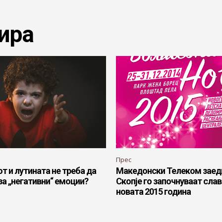
ира
Прес
т и лутината не треба да
Македонски Телеком заедн
за „негативни“ емоции?
Скопје го започнуваат сла
новата 2015 година