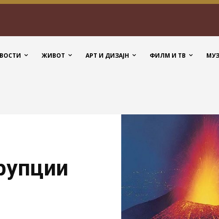
ВОСТИ
ЖИВОТ
АРТ И ДИЗАЈН
ФИЛМ И ТВ
МУ
рупции