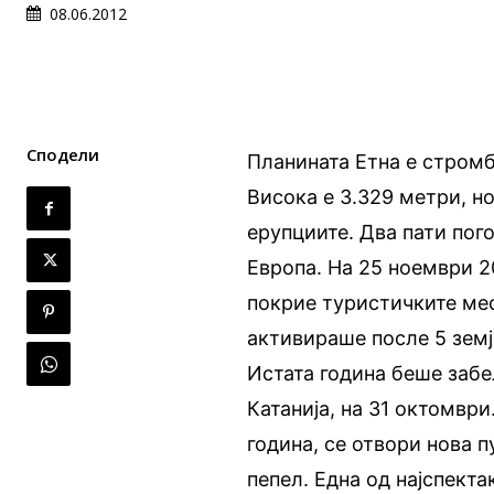
08.06.2012
Сподели
Планината Етна е стромб
Висока е 3.329 метри, н
ерупциите. Два пати пого
Европа. На 25 ноември 2
покрие туристичките мес
активираше после 5 земј
Истата година беше забе
Катанија, на 31 октомври
година, се отвори нова п
пепел. Една од најспекта