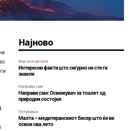
Најново
на
во
Факти и цитати
Интересни факти што сигурно не сте ги
 ги
знаеле
Направи сам
Направи сам: Освежувач за тоалет од
природни состојки
4
Патувања
Малта – медитеранскиот бисер што ќе ве
освои ова лето
5