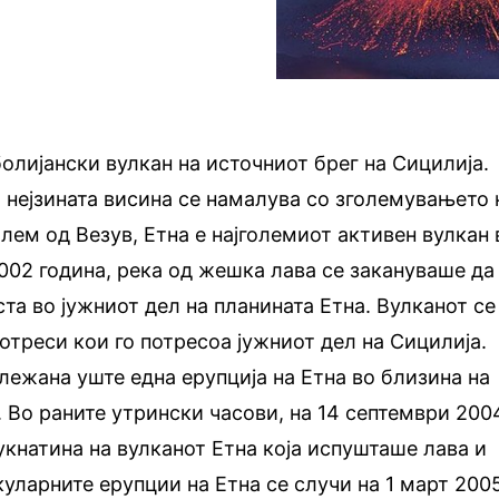
олијански вулкан на источниот брег на Сицилија.
о нејзината висина се намалува со зголемувањето 
лем од Везув, Етна е најголемиот активен вулкан 
002 година, река од жешка лава се закануваше да
та во јужниот дел на планината Етна. Вулканот се
отреси кои го потресоа јужниот дел на Сицилија.
лежана уште една ерупција на Етна во близина на
. Во раните утрински часови, на 14 септември 200
укнатина на вулканот Етна која испушташе лава и
куларните ерупции на Етна се случи на 1 март 200