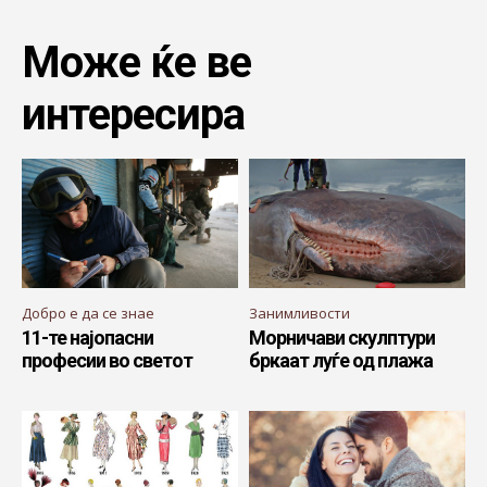
Може ќе ве
интересира
Добро е да се знае
Занимливости
11-те најопасни
Морничави скулптури
професии во светот
бркаат луѓе од плажа