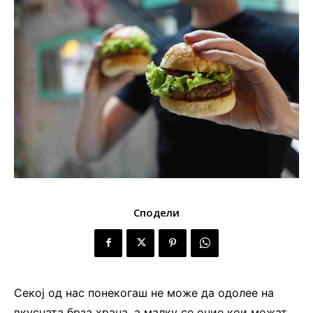
Сподели
Секој од нас понекогаш не може да одолее на
вкусната брза храна, а малку се оние кои можат