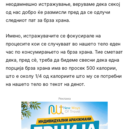
неодамнешно истражување, веруваме дека секој
од нас добро ќе размисли пред да се одлучи
следниот пат за брза храна.
Имено, истражувачите се фокусирале на
процесите кои се случуваат во нашето тело еден
час по консумирањето на брза храна. Тие сметаат
дека, пред сè, треба да бидеме свесни дека една
порција брза храна има во просек 500 калории,
што е околу 1/4 од калориите што му се потребни
на нашето тело во текот на денот.
Реклама