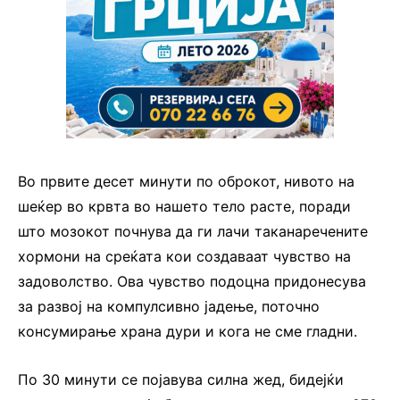
Во првите десет минути по оброкот, нивото на
шеќер во крвта во нашето тело расте, поради
што мозокот почнува да ги лачи таканаречените
хормони на среќата кои создаваат чувство на
задоволство. Ова чувство подоцна придонесува
за развој на компулсивно јадење, поточно
консумирање храна дури и кога не сме гладни.
По 30 минути се појавува силна жед, бидејќи