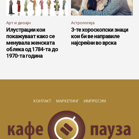
Арт и дизајн
Астрологија
Илустрации кои
3-те хороскопски знаци
покажуваат како се
кои би ве направиле
менувала женската
најсреќни во врска
облека од 1784-та до
1970-та година
КОНТАКТ
МАРКЕТИНГ
ИМПРЕСУМ