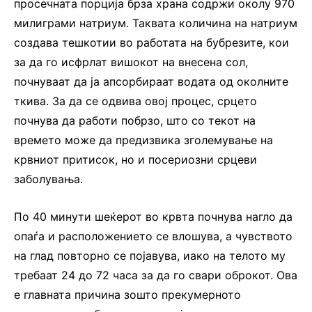
просечната порција брза храна содржи околу 970
милиграми натриум. Таквата количина на натриум
создава тешкотии во работата на бубрезите, кои
за да го исфрлат вишокот на внесена сол,
почнуваат да ја апсорбираат водата од околните
ткива. За да се одвива овој процес, срцето
почнува да работи побрзо, што со текот на
времето може да предизвика зголемување на
крвниот притисок, но и посериозни срцеви
заболувања.
По 40 минути шеќерот во крвта почнува нагло да
опаѓа и расположението се влошува, а чувството
на глад повторно се појавува, иако на телото му
требаат 24 до 72 часа за да го свари оброкот. Ова
е главната причина зошто прекумерното