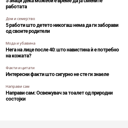
5 знаци дека можеби е време да ја смените
работата
Дом и семејство
5 работи што детето никогаш нема да ги заборави
од своите родители
Мода и убавина
Нега на лице после 40: што навистина ѝ е потребно
на кожата?
Факти и цитати
Интересни факти што сигурно не сте ги знаеле
Направи сам
Направи сам: Освежувач за тоалет од природни
состојки