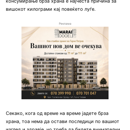
консумирање брза храна е најчеста причина за
вишокот килограми кај повеќето луѓе.
Реклама
Секако, кога од време на време јадете брза
храна, тоа нема да остави последици по вашиот
изглед и здравје, но треба да бидете внимателни