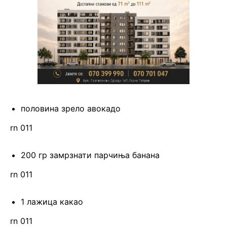
половина зрело авокадо
rn 011
200 гр замрзнати парчиња банана
rn 011
1 лажица какао
rn 011