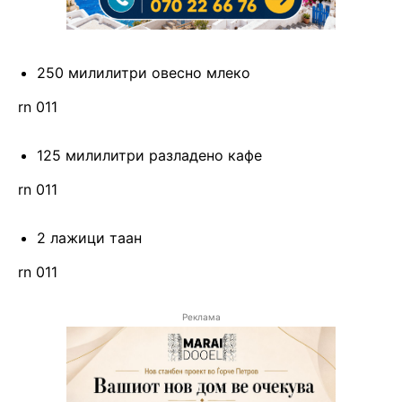
250 милилитри овесно млеко
rn 011
125 милилитри разладено кафе
rn 011
2 лажици таан
rn 011
Реклама