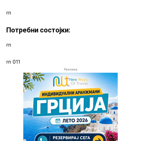
rn
Потребни состојки:
rn
rn 011
Реклама