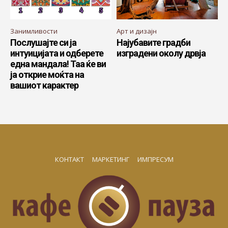
Занимливости
Арт и дизајн
Послушајте си ја
Најубавите градби
интуицијата и одберете
изградени околу дрвја
една мандала! Таа ќе ви
ја открие моќта на
вашиот карактер
КОНТАКТ
МАРКЕТИНГ
ИМПРЕСУМ