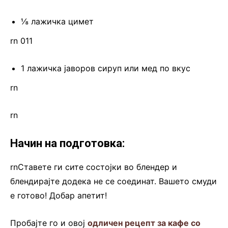
⅛ лажичка цимет
rn 011
1 лажичка јаворов сируп или мед по вкус
rn
rn
Начин на подготовка:
rnСтавете ги сите состојки во блендер и
блендирајте додека не се соединат. Вашето смуди
е готово! Добар апетит!
Пробајте го и овој
одличен рецепт за кафе со