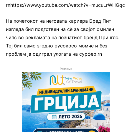
rnhttps://www.youtube.com/watch?v=mucuLrWHGqc
На почетокот на неговата кариера Бред Пит
изгледа бил подготвен на сè за својот омилен
чипс во рекламата на познатиот бренд Принглс.
Тој бил само згодно русокосо момче и без
проблем ја одиграл улогата на сурфер.rn
Реклама