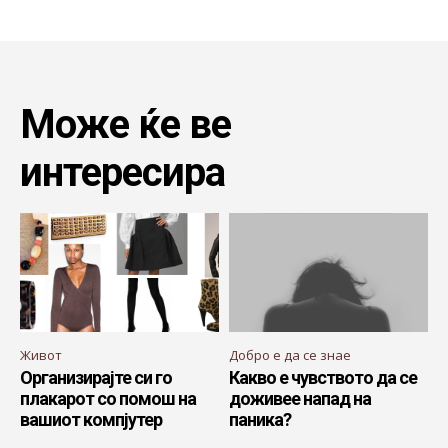
Може ќе ве
интересира
Живот
Добро е да се знае
Организирајте си го
Какво е чувството да се
плакарот со помош на
доживее напад на
вашиот компјутер
паника?