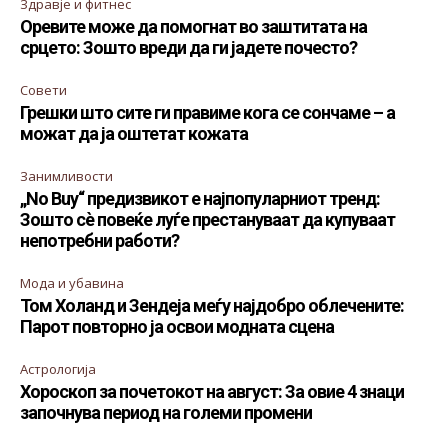
Здравје и фитнес
Оревите може да помогнат во заштитата на
срцето: Зошто вреди да ги јадете почесто?
Совети
Грешки што сите ги правиме кога се сончаме – а
можат да ја оштетат кожата
Занимливости
„No Buy“ предизвикот е најпопуларниот тренд:
Зошто сè повеќе луѓе престануваат да купуваат
непотребни работи?
Мода и убавина
Том Холанд и Зендеја меѓу најдобро облечените:
Парот повторно ја освои модната сцена
Астрологија
Хороскоп за почетокот на август: За овие 4 знаци
започнува период на големи промени