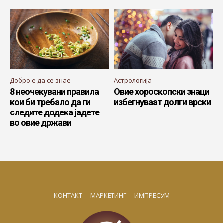
Добро е да се знае
Астрологија
8 неочекувани правила
Овие хороскопски знаци
кои би требало да ги
избегнуваат долги врски
следите додека јадете
во овие држави
КОНТАКТ
МАРКЕТИНГ
ИМПРЕСУМ