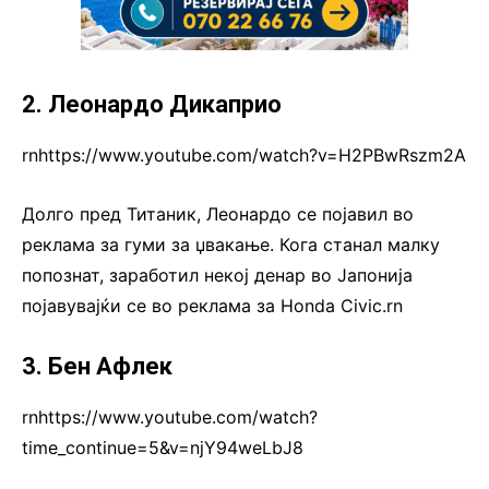
2. Леонардо Дикаприо
rnhttps://www.youtube.com/watch?v=H2PBwRszm2A
Долго пред Титаник, Леонардо се појавил во
реклама за гуми за џвакање. Кога станал малку
попознат, заработил некој денар во Јапонија
појавувајќи се во реклама за Honda Civic.rn
3. Бен Афлек
rnhttps://www.youtube.com/watch?
time_continue=5&v=njY94weLbJ8