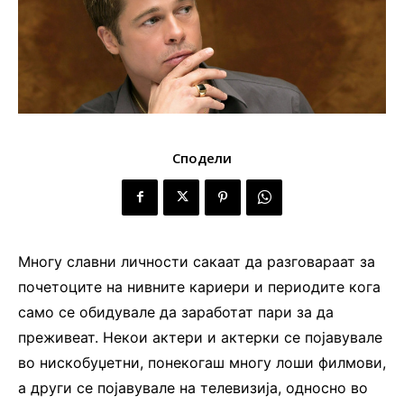
Сподели
Многу славни личности сакаат да разговараат за
почетоците на нивните кариери и периодите кога
само се обидувале да заработат пари за да
преживеат. Некои актери и актерки се појавувале
во нискобуџетни, понекогаш многу лоши филмови,
а други се појавувале на телевизија, односно во