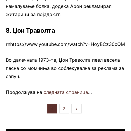
намалување болка, додека Арон рекламирал
житарици за појадок.rn
8. Џон Траволта
rnhttps://www.youtube.com/watch?v=HoyBCz30cQM
Во далечната 1973-та, Џон Траволта пеел весела
песна со момчиња во соблекувална за реклама за
сапун.
Продолжува на
следната страница
…
1
2