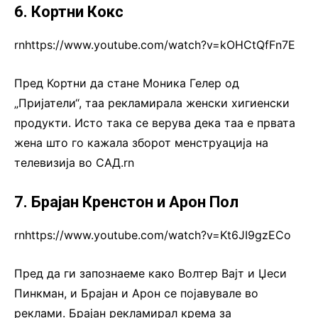
6. Кортни Кокс
rnhttps://www.youtube.com/watch?v=kOHCtQfFn7E
Пред Кортни да стане Моника Гелер од
„Пријатели“, таа рекламирала женски хигиенски
продукти. Исто така се верува дека таа е првата
жена што го кажала зборот менструација на
телевизија во САД.rn
7. Брајан Кренстон и Арон Пол
rnhttps://www.youtube.com/watch?v=Kt6JI9gzECo
Пред да ги запознаеме како Волтер Вајт и Џеси
Пинкман, и Брајан и Арон се појавувале во
реклами. Брајан рекламирал крема за