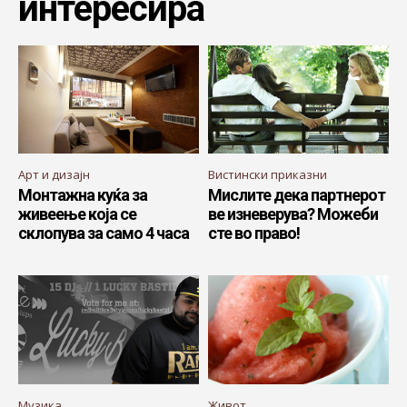
интересира
Арт и дизајн
Вистински приказни
Монтажна куќа за
Мислите дека партнерот
живеење која се
ве изневерува? Можеби
склопува за само 4 часа
сте во право!
Музика
Живот