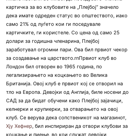
картичка за во клубовите на „Плејбој“ значело
дека имате одреден статус во општеството, иако
само 21% од луѓето кои ги поседувале
картичките, ги користеле. Со цена од само 25
долари за годишна членарина, Плејбој
заработувал огромни пари. Ова бил првиот чекор
за создавање на царството.rnПрвиот клуб во
Лондон бил отворен во 1965 година, по
легализирањето на коцкањето во Велика
Британија. Овој клуб е првиот кој се отворил на
тло на Европа. Девојки од Англија, биле носени до
САД за да бидат обучени како Плејбој зајачици,
келнерки и крупиерки, за отварањето на овој
клуб. Се верува дека сопственикот на магазинот,
Хју Хефнер
, бил инспириран да отвори клубови за
коцкање и пиење, во кои служат девојки