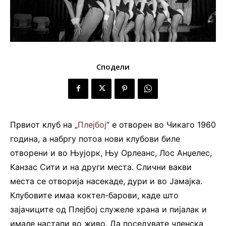
Сподели
Првиот клуб на „
Плејбој
“ е отворен во Чикаго 1960
година, а набргу потоа нови клубови биле
отворени и во Њујорк, Њу Орлеанс, Лос Анџелес,
Канзас Сити и на други места. Слични вакви
места се отворија насекаде, дури и во Јамајка.
Клубовите имаа коктел-барови, каде што
зајачиците од Плејбој служеле храна и пијалак и
имале настапи во живо. Да поседувате членска