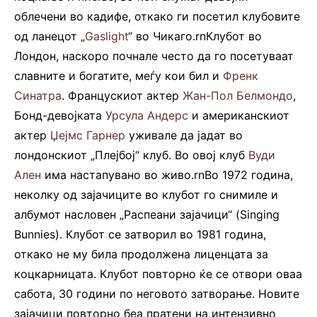
облечени во кадифе, откако ги посетил клубовите
од ланецот „
Gaslight
“ во Чикаго.rnКлубот во
Лондон, наскоро почнале често да го посетуваат
славните и богатите, меѓу кои бил и
Френк
Синатра
. Францускиот актер
Жан-Пол Белмондо
,
Бонд-девојката
Урсула Андерс
и американскиот
актер
Џејмс Гарнер
уживале да јадат во
лондонскиот „Плејбој“ клуб. Во овој клуб
Вуди
Ален
има настапувано во живо.rnВо 1972 година,
неколку од зајачиците во клубот го снимиле и
албумот насловен „Распеани зајачици“ (Singing
Bunnies). Клубот се затворил во 1981 година,
откако не му била продолжена лиценцата за
коцкарницата. Клубот повторно ќе се отвори оваа
сабота, 30 години по неговото затворање. Новите
зајачици повторно беа пратени на интензивно