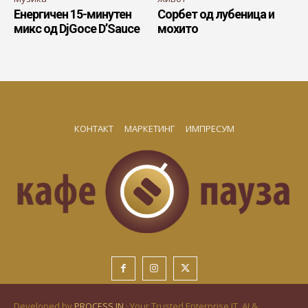
Енергичен 15-минутен
Сорбет од лубеница и
микс од DjGoce D’Sauce
мохито
КОНТАКТ
МАРКЕТИНГ
ИМПРЕСУМ
Developed by
PROCESS IN
· Your Trusted Enterprise IT, AI &