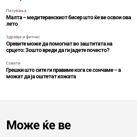
Патувања
Малта – медитеранскиот бисер што ќе ве освои ова
лето
Здравје и фитнес
Оревите може да помогнат во заштитата на
срцето: Зошто вреди да ги јадете почесто?
Совети
Грешки што сите ги правиме кога се сончаме – а
можат да ја оштетат кожата
Може ќе ве