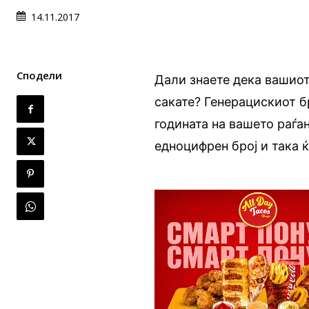
14.11.2017
Сподели
Дали знаете дека вашиот
сакате? Генерацискиот б
годината на вашето раѓањ
едноцифрен број и така ќ