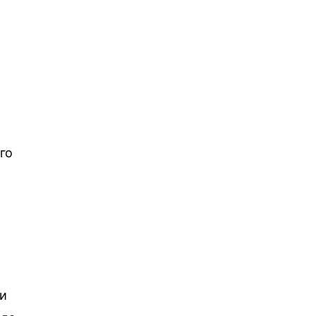
го
ни