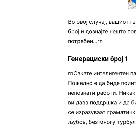
Во овој случај, вашиот г
број и дознајте нешто по
потребен…rn
Генерациски број 1
rnСакате интелигентен па
Пожелно е да биде поинт
непознати работи. Никак
ви дава поддршка и да би
се изразуваат граматичк
љубов, без многу турбул