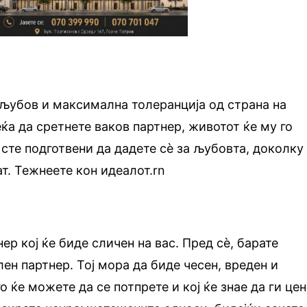
 љубов и максимална толеранција од страна на
ќа да сретнете ваков партнер, животот ќе му го
 сте подготвени да дадете сѐ за љубовта, доколку 
т. Тежнеете кон идеалот.rn
нер кој ќе биде сличен на вас. Пред сѐ, барате
ен партнер. Тој мора да биде чесен, вреден и
 ќе можете да се потпрете и кој ќе знае да ги це