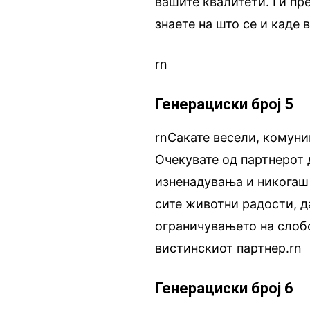
вашите квалитети. Ги пр
знаете на што се и каде 
rn
Генерациски број 5
rnСакате весели, комуни
Очекувате од партнерот 
изненадувања и никогаш 
сите животни радости, д
ограничувањето на слобо
вистинскиот партнер.rn
Генерациски број 6