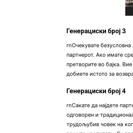
Генерациски број 3
rnОчекувате безусловна
партнерот. Ако имате сре
претворите во бајка. Вие
добиете истото за возвра
Генерациски број 4
rnСакате да најдете парт
одговорен и традиционал
трудољубив човек на кого