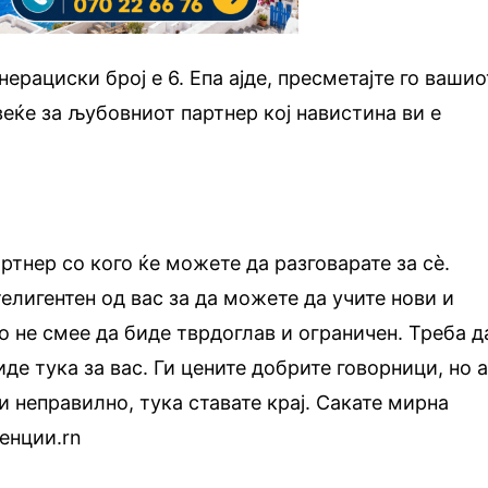
енерациски број е 6. Епа ајде, пресметајте го вашио
веќе за љубовниот партнер кој навистина ви е
ртнер со кого ќе можете да разговарате за сѐ.
елигентен од вас за да можете да учите нови и
о не смее да биде тврдоглав и ограничен. Треба д
де тука за вас. Ги цените добрите говорници, но 
и неправилно, тука ставате крај. Сакате мирна
енции.rn