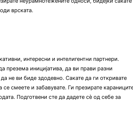
езирате неурамнотежените односи, бидејќи сакате
води врската.
кативни, интересни и интелигентни партнери.
да презема иницијатива, да ви прави разни
да не ви биде здодевно. Сакате да ги откривате
а се смеете и забавувате. Ги презирате караницит
дата. Подготвени сте да дадете сѐ од себе за