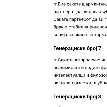
rnВие сакате шармантни,
партнерот да ви дава љуб
Сакате партнерот да ви 
брак и стабилна финанси
социјален живот и хармо
Генерациски број 7
rnСакате натпросечно ин
анализирате и водите ф
интелектуалци и филозоф
никакви сомнежи, љубом
Генерациски број 8