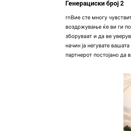
Генерациски број 2
rnВие сте многу чувстви
воздржување ќе ви ги по
зборуваат и да ве уверув
начин ја негувате вашата
партнерот постојано да 