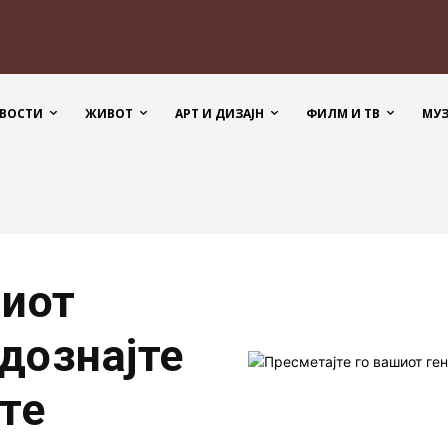
ВОСТИ
ЖИВОТ
АРТ И ДИЗАЈН
ФИЛМ И ТВ
МУ
шиот
 дознајте
те