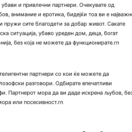
 убави и привлечни партнери. Очекувате од
ов, внимание и еротика, бидејќи тоа ви е најважн
ги пружи сите благодети за добар живот. Сакате
ска ситуација, убаво уреден дом, деца, богат
нија, без која не можете да функционирате.rn
телигентни партнери со кои ќе можете да
илозофски разговори. Одбирате впечатливи
и. Партнерот мора да ви даде искрена љубов, бе
ора или посесивност.rn