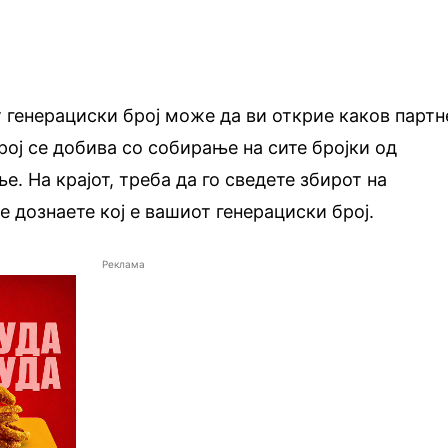
 генерациски број може да ви открие каков партн
рој се добива со собирање на сите бројки од
е. На крајот, треба да го сведете збирот на
е дознаете кој е вашиот генерациски број.
Реклама