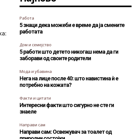
Работа
5 знаци дека можеби е време да ја смените
работата
ка:
Дом и семејство
5 работи што детето никогаш нема да ги
заборави од своите родители
Мода и убавина
Нега на лице после 40: што навистина ѝ е
потребно на кожата?
Факти и цитати
Интересни факти што сигурно не сте ги
знаеле
Направи сам
Направи сам: Освежувач за тоалет од
природни состојки