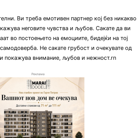
телни. Ви треба емотивен партнер кој без никакво
кажува неговите чувства и љубов. Сакате да ви
аат во постоењето на емоциите, бидејќи на тој
 самодоверба. Не сакате грубост и очекувате од
ви покажува внимание, љубов и нежност.rn
Реклама