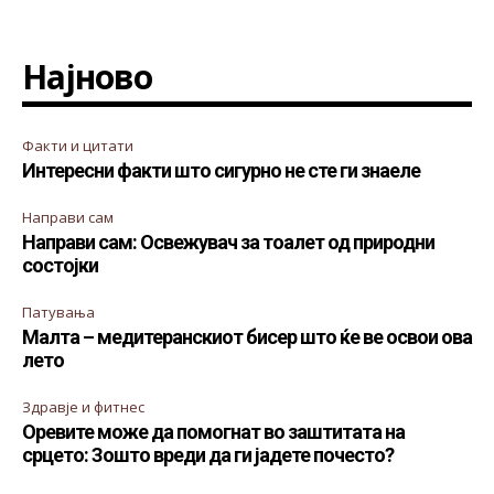
Најново
Факти и цитати
Интересни факти што сигурно не сте ги знаеле
Направи сам
Направи сам: Освежувач за тоалет од природни
состојки
Патувања
Малта – медитеранскиот бисер што ќе ве освои ова
лето
Здравје и фитнес
Оревите може да помогнат во заштитата на
срцето: Зошто вреди да ги јадете почесто?