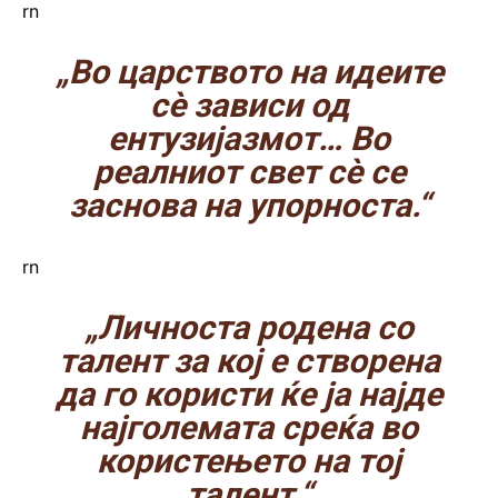
rn
„Во царството на идеите
сѐ зависи од
ентузијазмот… Во
реалниот свет сѐ се
заснова на упорноста.“
rn
„Личноста родена со
талент за кој е створена
да го користи ќе ја најде
најголемата среќа во
користењето на тој
талент.“