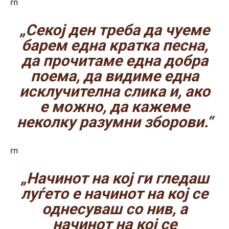
rn
„Секој ден треба да чуеме
барем една кратка песна,
да прочитаме една добра
поема, да видиме една
исклучителна слика и, ако
е можно, да кажеме
неколку разумни зборови.“
rn
„Начинот на кој ги гледаш
луѓето е начинот на кој се
однесуваш со нив, а
начинот на кој се