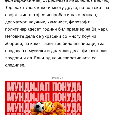
фон Берлихинген
,
Страдањата на младиот Вертер,
Торквато Тасо,
како и многу други, но во текот на
својот живот тој се испробал и како сликар,
драматург, научник, хуманист, филозоф и
политичар (десет години бил премиер на Вајмар).
Неговите дела се украсени со многу поучни
зборови, па како такви тие биле инспирација за
создавање музички и драмски дела, филозофски
трудови и сл. Едни од најинспиративните се
следниве.
Реклама