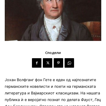
Сподели
Јохан Волфганг фон Гете е еден од најпознатите
германските новелисти и поети на германската
литература и Вајмарскиот класицизам. На нашата
публика ѝ е веројатно познат по делата
Фауст
,
Гец