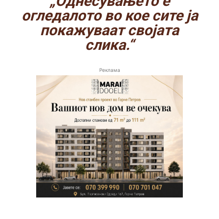
„Однесувањето е
огледалото во кое сите ја
покажуваат својата
слика.“
Реклама