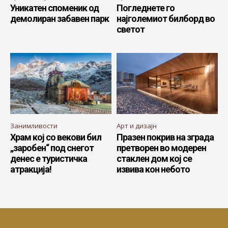
Уникатен споменик од
Погледнете го
демолиран забавен парк
најголемиот билборд во
светот
Занимливости
Арт и дизајн
Храм кој со векови бил
Празен покрив на зграда
„заробен“ под снегот
претворен во модерен
денес е туристичка
стаклен дом кој се
атракција!
извива кон небото