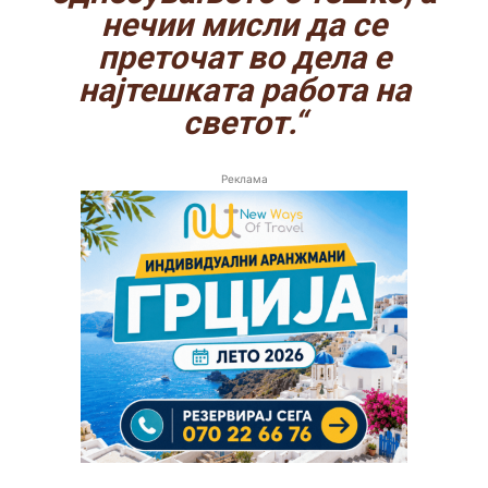
нечии мисли да се
преточат во дела е
најтешката работа на
светот.“
Реклама