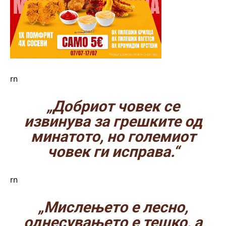
rn
„Добриот човек се
извинува за грешките од
минатото, но големиот
човек ги исправа.“
rn
„Мислењето е лесно,
однесувањето е тешко, а