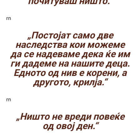
почитуваш ништо.“
rn
„Постојат само две
наследства кои можеме
да се надеваме дека ќе им
ги дадеме на нашите деца.
Едното од нив е корени, а
другото, крилја.“
rn
„Ништо не вреди повеќе
од овој ден.“