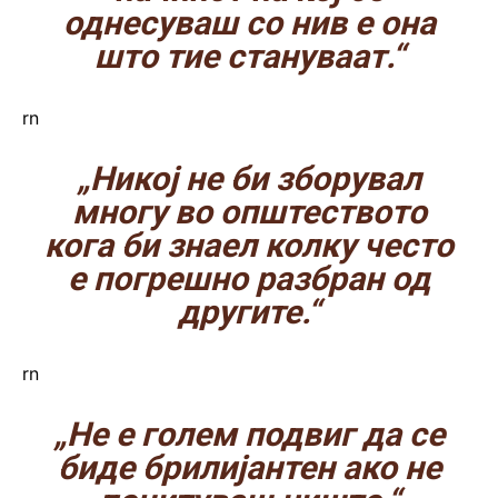
однесуваш со нив е она
што тие стануваат.“
rn
„Никој не би зборувал
многу во општеството
кога би знаел колку често
е погрешно разбран од
другите.“
rn
„Не е голем подвиг да се
биде брилијантен ако не