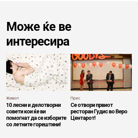
Може ќе ве
интересира
Живот
Прес
10 лесни и делотворни
Се отвори првиот
совети кои ќе ви
ресторан Гудис во Веро
помогнат да се изборите
Центарот!
со летните горештини!