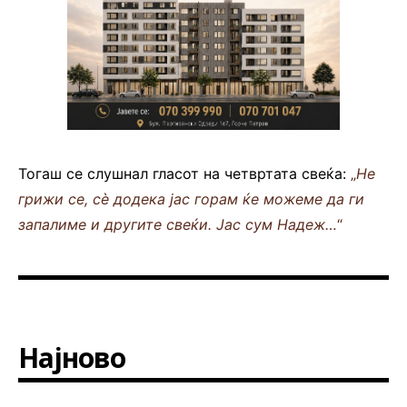
Тогаш се слушнал гласот на четвртата свеќа:
„
Не
грижи се, сè додека јас горам ќе можеме да ги
запалиме и другите свеќи. Јас сум Надеж…
“
Најново