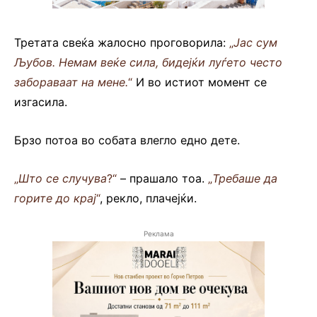
Третата свеќа жалосно проговорила:
„
Јас сум
Љубов. Немам веќе сила, бидејќи луѓето често
забораваат на мене.
“
И во истиот момент се
изгасила.
Брзо потоа во собата влегло едно дете.
„
Што се случува
?“
– прашало тоа.
„
Требаше да
горите до крај
“
, рекло, плачејќи.
Реклама