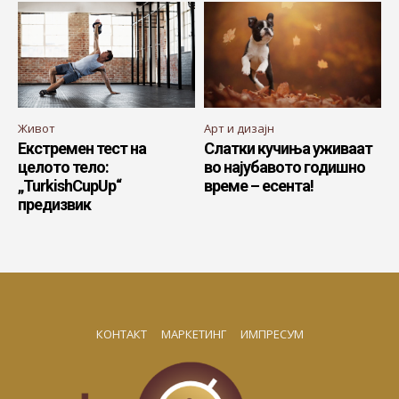
Живот
Арт и дизајн
Екстремен тест на
Слатки кучиња уживаат
целото тело:
во најубавото годишно
„TurkishCupUp“
време – есента!
предизвик
КОНТАКТ
МАРКЕТИНГ
ИМПРЕСУМ