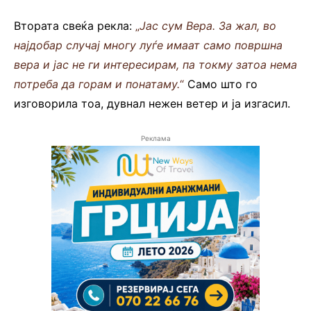
Втората свеќа рекла:
„
Јас сум Вера. За жал, во
најдобар случај многу луѓе имаат само површна
вера и јас не ги интересирам, па токму затоа нема
потреба да горам и понатаму.
“
Само што го
изговорила тоа, дувнал нежен ветер и ја изгасил.
Реклама