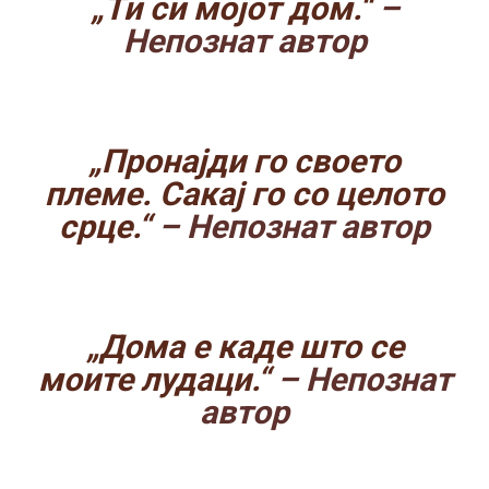
„Ти си мојот дом.“
–
Непознат автор
„Пронајди го своето
племе. Сакај го со целото
срце.“
– Непознат автор
„Дома е каде што се
моите лудаци.“
– Непознат
автор