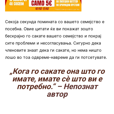
Секоја секунда помината со вашето семејство е
посебна. Овие цитати ќе ви покажат зошто
бескрајно го сакате вашето семејство и покрај
сите проблеми и несогласувања. Сигурно дека
членовите знаат дека ги сакате, но нема ништо
лошо во тоа одвреме-навреме да ги потсетувате.
„Кога го сакате она што го
имате, имате сè што ви е
потребно.“
– Непознат
автор