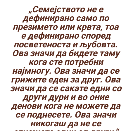
„Семејството не е
дефинирано само по
презимето или крвта, тоа
е дефинирано според
посветеноста и љубовта.
Ова значи да бидете таму
кога сте потребни
најмногу. Ова значи да се
грижите еден за друг. Ова
значи да се сакате едни со
други дури и во оние
денови кога не можете да
се поднесете. Ова значи
никогаш да не се