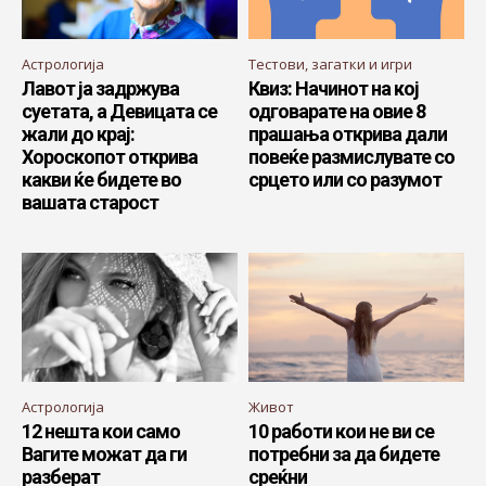
Астрологија
Тестови, загатки и игри
Лавот ја задржува
Квиз: Начинот на кој
суетата, а Девицата се
одговарате на овие 8
жали до крај:
прашања открива дали
Хороскопот открива
повеќе размислувате со
какви ќе бидете во
срцето или со разумот
вашата старост
Астрологија
Живот
12 нешта кои само
10 работи кои не ви се
Вагите можат да ги
потребни за да бидете
разберат
среќни