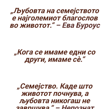
„Љубовта на семејството
е најголемиот благослов
во животот.“
– Ева Буроус
„Кога се имаме едни со
други, имаме сè.“
„Семејство. Каде што
животот почнува, а
љубовта никогаш не
завршува.“
– Непознат