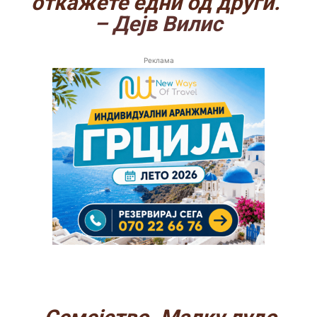
откажете едни од други.“
– Дејв Вилис
Реклама