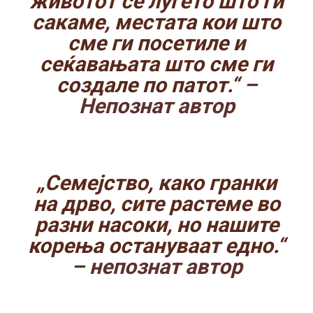
животот се луѓето што ги
сакаме, местата кои што
сме ги посетиле и
сеќавањата што сме ги
создале по патот.“
–
Непознат автор
„Семејство, како гранки
на дрво, сите растеме во
разни насоки, но нашите
корења остануваат едно.“
– непознат автор