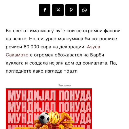
Во светот има многу луѓе кои се огромни фанови
на нешто. Но, сигурно малкумина би потрошиле
речиси 60.000 евра на декорации.
Азуса
Сакамото
е огромен обожавател на Барби
куклата и создала нејзин дом од соништата. Па,
погледнете како изгледа тоа.rn
Реклама