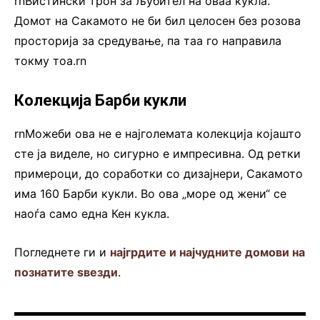
rnВистински трон за љубител на оваа кукла.
Домот на Сакамото не би бил целосен без розова
просторија за средување, па таа го направила
токму тоа.rn
Колекција Барби кукли
rnМожеби ова не е најголемата колекција којашто
сте ја виделе, но сигурно е импресивна. Од ретки
примероци, до соработки со дизајнери, Сакамото
има 160 Барби кукли. Во ова „море од жени“ се
наоѓа само една Кен кукла.
Погледнете ги и
најгрдите и најчудните домови на
познатите ѕвезди
.