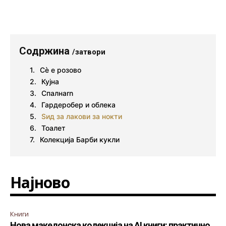
Содржина
/затвори
Сè е розово
Кујна
Спалнаrn
Гардеробер и облека
Ѕид за лакови за нокти
Тоалет
Колекција Барби кукли
Најново
Книги
Нова македонска колекција на AI книги: практично