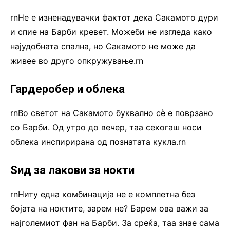
rnНе е изненадувачки фактот дека Сакамото дури
и спие на Барби кревет. Можеби не изгледа како
најудобната спална, но Сакамото не може да
живее во друго опкружување.rn
Гардеробер и облека
rnВо светот на Сакамото буквално сè е поврзано
со Барби. Од утро до вечер, таа секогаш носи
облека инспирирана од познатата кукла.rn
Ѕид за лакови за нокти
rnНиту една комбинација не е комплетна без
бојата на ноктите, зарем не? Барем ова важи за
најголемиот фан на Барби. За среќа, таа знае сама