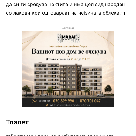
да си ги средува ноктите и има цел ѕид нареден
со лакови кои одговараат на нејзината облека.rn
Реклама
Тоалет