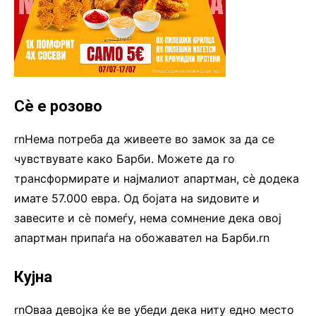
Сè е розово
rnНема потреба да живеете во замок за да се
чувствувате како Барби. Можете да го
трансформирате и најмалиот апартман, сè додека
имате 57.000 евра. Од бојата на ѕидовите и
завесите и сè помеѓу, нема сомнение дека овој
апартман припаѓа на обожавател на Барби.rn
Кујна
rnОваа девојка ќе ве убеди дека ниту едно место