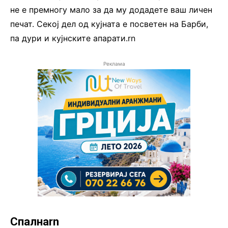
не е премногу мало за да му додадете ваш личен
печат. Секој дел од кујната е посветен на Барби,
па дури и кујнските апарати.rn
Реклама
Спалнаrn