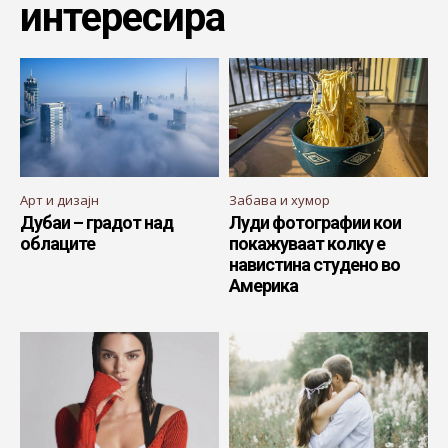
интересира
Арт и дизајн
Забава и хумор
Дубаи – градот над
Луди фотографии кои
облаците
покажуваат колку e
навистина студено во
Америка