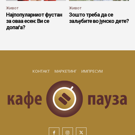
Живот
Живот
Најпопуларниот фустан
Зошто треба да се
за оваа есен: Ви се
заљубите во јунско дете?
допаѓа?
КОНТАКТ
МАРКЕТИНГ
ИМПРЕСУМ