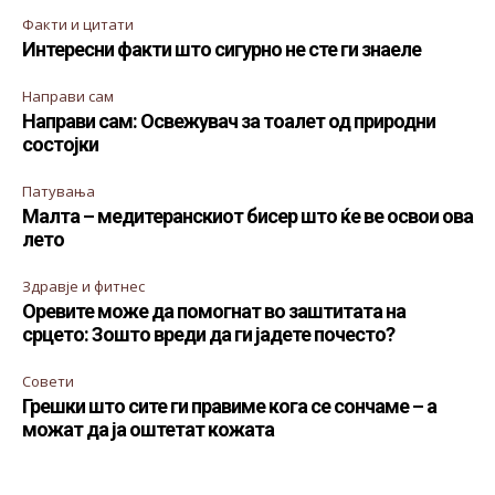
Факти и цитати
Интересни факти што сигурно не сте ги знаеле
Направи сам
Направи сам: Освежувач за тоалет од природни
состојки
Патувања
Малта – медитеранскиот бисер што ќе ве освои ова
лето
Здравје и фитнес
Оревите може да помогнат во заштитата на
срцето: Зошто вреди да ги јадете почесто?
Совети
Грешки што сите ги правиме кога се сончаме – а
можат да ја оштетат кожата