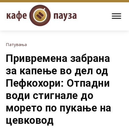
Патувања
Привремена забрана
за капење во дел од
Пефкохори: Отпадни
води стигнале до
морето по пукање на
цевковод