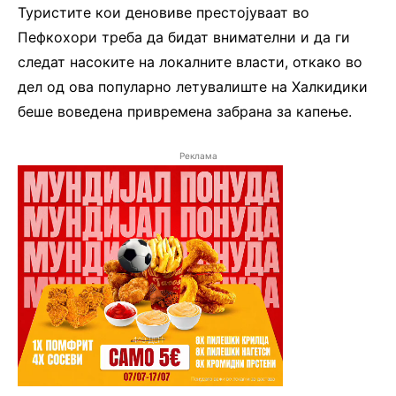
Туристите кои деновиве престојуваат во
Пефкохори треба да бидат внимателни и да ги
следат насоките на локалните власти, откако во
дел од ова популарно летувалиште на Халкидики
беше воведена привремена забрана за капење.
Реклама