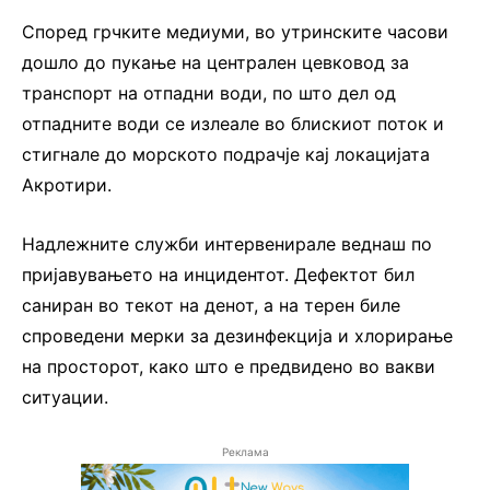
Според грчките медиуми, во утринските часови
дошло до пукање на централен цевковод за
транспорт на отпадни води, по што дел од
отпадните води се излеале во блискиот поток и
стигнале до морското подрачје кај локацијата
Акротири.
Надлежните служби интервенирале веднаш по
пријавувањето на инцидентот. Дефектот бил
саниран во текот на денот, а на терен биле
спроведени мерки за дезинфекција и хлорирање
на просторот, како што е предвидено во вакви
ситуации.
Реклама