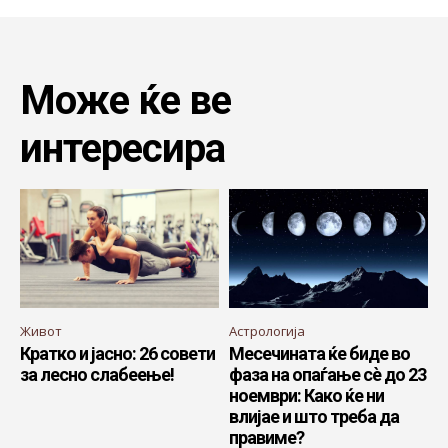
Може ќе ве
интересира
Живот
Астрологија
Кратко и јасно: 26 совети
Месечината ќе биде во
за лесно слабеење!
фаза на опаѓање сè до 23
ноември: Како ќе ни
влијае и што треба да
правиме?