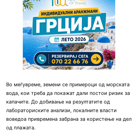
Во меѓувреме, земени се примероци од морската
вода, кои треба да покажат дали постои ризик за
капачите. До добивање на резултатите од
лабораториските анализи, локалните власти
воведоа привремена забрана за користење на дел
од плажата.