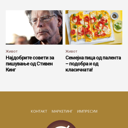
Живот
Живот
Најдобрите совети за
Семејна пица од палента
пишување од Стивен
– подобра и од
Кинг
класичната!
КОНТАКТ
МАРКЕТИНГ
ИМПРЕСУМ