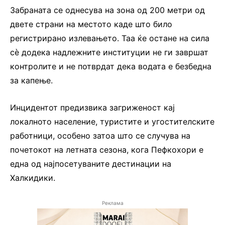
Забраната се однесува на зона од 200 метри од
двете страни на местото каде што било
регистрирано излевањето. Таа ќе остане на сила
сè додека надлежните институции не ги завршат
контролите и не потврдат дека водата е безбедна
за капење.
Инцидентот предизвика загриженост кај
локалното население, туристите и угостителските
работници, особено затоа што се случува на
почетокот на летната сезона, кога Пефкохори е
една од најпосетуваните дестинации на
Халкидики.
Реклама