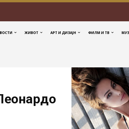
ВОСТИ
ЖИВОТ
АРТ И ДИЗАЈН
ФИЛМ И ТВ
МУ
 Леонардо