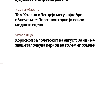
Мода и убавина
Том Холанд и Зендеја меѓу најдобро
облечените: Парот повторно ја освои
модната сцена
Астрологија
Хороскоп за почетокот на август: За овие 4
знаци започнува период на големи промени
—