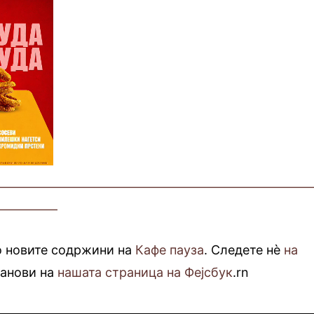
—————————————————————————
—————
о новите содржини на
Кафе пауза
. Следете нè
на
фанови на
нашата страница на Фејсбук
.rn