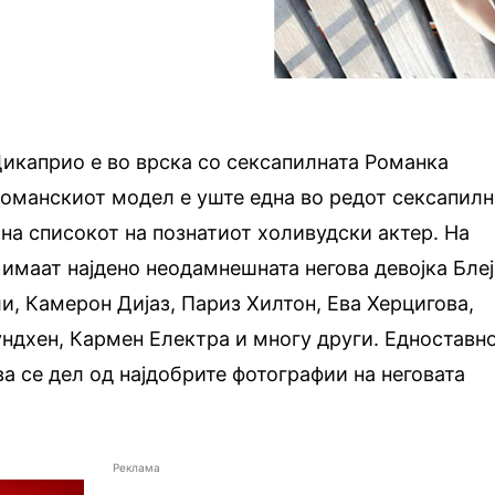
икаприо е во врска со сексапилната Романка
Романскиот модел е уште една во редот сексапил
 на списокот на познатиот холивудски актер. На
е имаат најдено неодамнешната негова девојка Бле
ли, Камерон Дијаз, Париз Хилтон, Ева Херцигова,
ндхен, Кармен Електра и многу други. Едноставн
ва се дел од најдобрите фотографии на неговата
Реклама