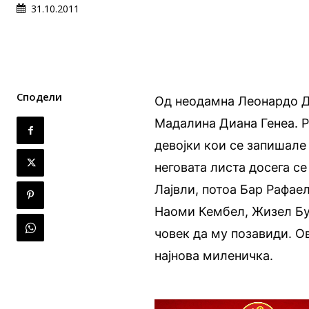
31.10.2011
Сподели
Од неодамна Леонардо Д
Мадалина Диана Генеа. 
девојки кои се запишале
неговата листа досега с
Лајвли, потоа Бар Рафае
Наоми Кембел, Жизел Бу
човек да му позавиди. О
најнова миленичка.