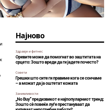
Најново
ни
Здравје и фитнес
Оревите може да помогнат во заштитата на
јк
срцето: Зошто вреди да ги јадете почесто?
Совети
о
Грешки што сите ги правиме кога се сончаме
– а можат да ја оштетат кожата
Занимливости
„No Buy“ предизвикот е најпопуларниот тренд:
Зошто сè повеќе луѓе престануваат да
купуваат непотребни работи?