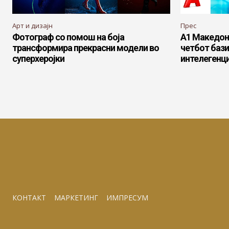
Арт и дизајн
Прес
Фотограф со помош на боја
А1 Македони
трансформира прекрасни модели во
четбот бази
суперхеројки
интелегенци
КОНТАКТ
МАРКЕТИНГ
ИМПРЕСУМ