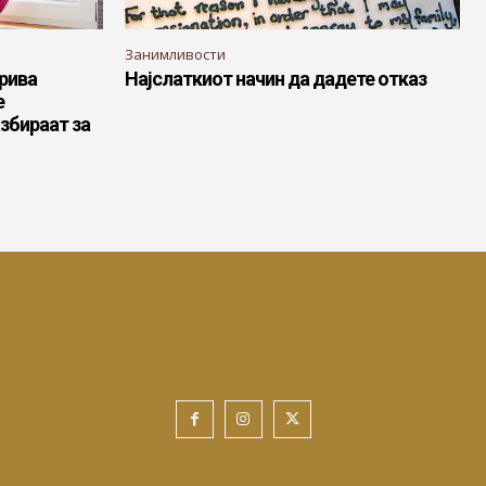
Занимливости
рива
Најслаткиот начин да дадете отказ
е
збираат за