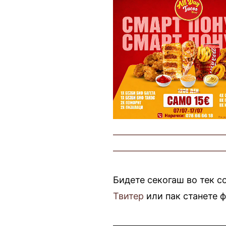
————————————
————————————
Бидете секогаш во тек с
Твитер
или пак станете 