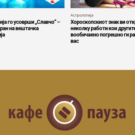
Астрологија
ја го усоврши „Славчо” –
Хороскопскиот знак ви отк
ран на вештачка
неколку работи кои другит
ја
вообичаено погрешно ги ра
вас