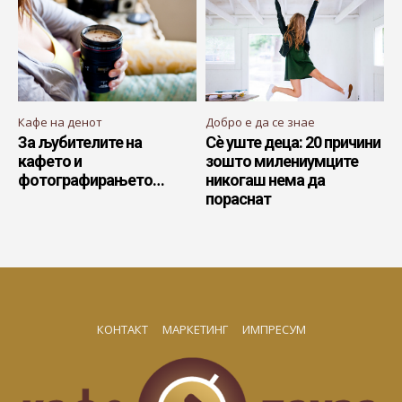
Кафе на денот
Добро е да се знае
За љубителите на
Сè уште деца: 20 причини
кафето и
зошто милениумците
фотографирањето…
никогаш нема да
пораснат
КОНТАКТ
МАРКЕТИНГ
ИМПРЕСУМ