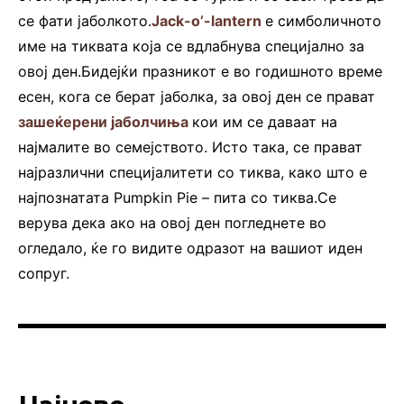
се фати јаболкото.
Jack-o’-lantern
е симболичното
име на тиквата која се вдлабнува специјално за
овој ден.Бидејќи празникот е во годишното време
есен, кога се берат јаболка, за овој ден се прават
зашеќерени јаболчиња
кои им се даваат на
најмалите во семејството. Исто така, се прават
најразлични специјалитети со тиква, како што е
најпознатата Pumpkin Pie – пита со тиква.Се
верува дека ако на овој ден погледнете во
огледало, ќе го видите одразот на вашиот иден
сопруг.