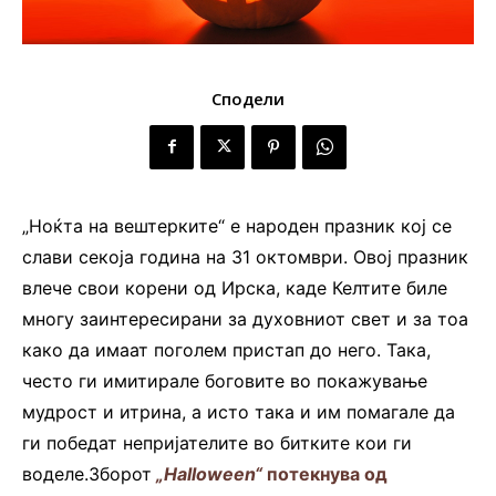
Сподели
„Ноќта на вештерките“ е народен празник кој се
слави секоја година на 31 октомври. Овој празник
влече свои корени од Ирска, каде Келтите биле
многу заинтересирани за духовниот свет и за тоа
како да имаат поголем пристап до него. Така,
често ги имитирале боговите во покажување
мудрост и итрина, а исто така и им помагале да
ги победат непријателите во битките кои ги
воделе.Зборот
„Halloween“
потекнува од