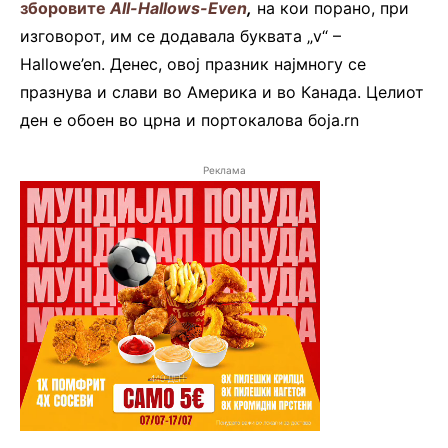
зборовите
All-Hallows-Even
,
на
кои порано, при
изговорот, им се додавала буквата „v“ –
Hallowe’en. Денес, овој празник најмногу се
празнува и слави во Америка и во Канада. Целиот
ден е обоен во црна и портокалова боја.rn
Реклама