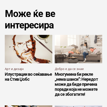
Може ќе ве
интересира
Арт и дизајн
Добро е да се знае
Илустрации во сеќавање
Многумина би рекле
на Стив Џобс
„нема шанси“: Нередот
може да биде причина
поради која не можете
да се збогатите!