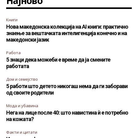
Најново
Книги
Нова македонска колекција на AI книги: практично
знаење за вештачката интелигенција конечно и на
македонски јазик
Работа
5 знаци дека можеби е време да ја смените
работата
Дом и семејство
5 работи што детето никогаш нема да ги заборави
од своите родители
Мода и убавина
Нега на лице после 40: што навистина ѝ е потребно
на кожата?
Факти и цитати