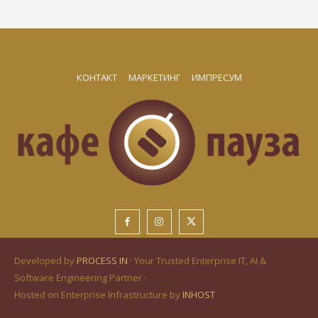
КОНТАКТ
МАРКЕТИНГ
ИМПРЕСУМ
Developed by
PROCESS IN
· Your Trusted Enterprise IT, AI &
Software Engineering Partner ·
Hosted on Enterprise Infrastructure by
INHOST