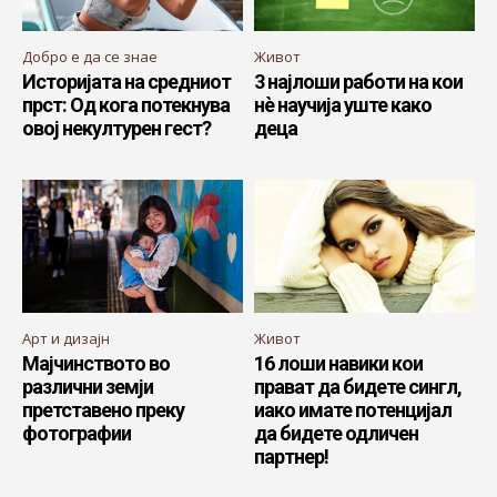
Добро е да се знае
Живот
Историјата на средниот
3 најлоши работи на кои
прст: Од кога потекнува
нè научија уште како
овој некултурен гест?
деца
Арт и дизајн
Живот
Мајчинството во
16 лоши навики кои
различни земји
прават да бидете сингл,
претставено преку
иако имате потенцијал
фотографии
да бидете одличен
партнер!