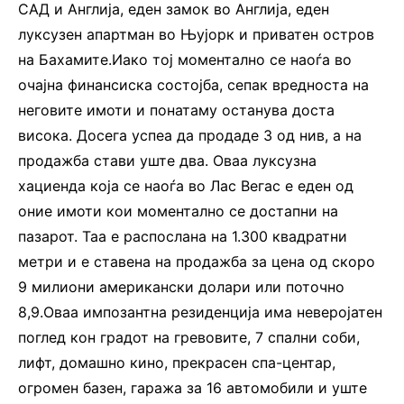
САД и Англија, еден замок во Англија, еден
луксузен апартман во Њујорк и приватен остров
на Бахамите.Иако тој моментално се наоѓа во
очајна финансиска состојба, сепак вредноста на
неговите имоти и понатаму останува доста
висока. Досега успеа да продаде 3 од нив, а на
продажба стави уште два. Оваа луксузна
хациенда која се наоѓа во Лас Вегас е еден од
оние имоти кои моментално се достапни на
пазарот. Таа е распослана на 1.300 квадратни
метри и е ставена на продажба за цена од скоро
9 милиони американски долари или поточно
8,9.Оваа импозантна резиденција има неверојатен
поглед кон градот на гревовите, 7 спални соби,
лифт, домашно кино, прекрасен спа-центар,
огромен базен, гаража за 16 автомобили и уште