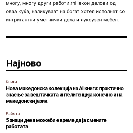
многу, многу други работи.rnНекои делови од
оваа куќа, наликуваат на богат хотел исполнет со
интригантни уметнички дела и луксузен мебел.
Најново
Книги
Нова македонска колекција на AI книги: практично
знаење за вештачката интелигенција конечно и на
македонски јазик
Работа
5 знаци дека можеби е време да ја смените
работата