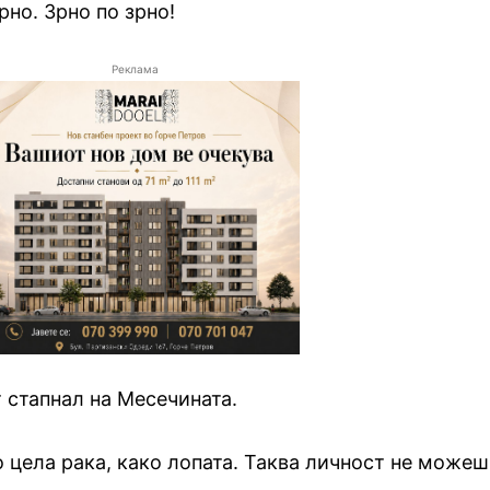
рно. Зрно по зрно!
Реклама
 стапнал на Месечината.
 цела рака, како лопата. Таква личност не можеш