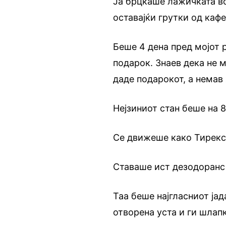
Ја брцкаше лажичката в
оставајќи грутки од кафе
Беше 4 дена пред мојот 
подарок. Знаев дека не 
даде подарокот, а немав
Нејзиниот стан беше на 8
Се движеше како Тирекс
Ставаше ист дезодоранс 
Таа беше најгласниот јад
отворена уста и ги шлап