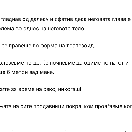
огледнав од далеку и сфатив дека неговата глава е
лема во однос на неговото тело.
ѝ се правеше во форма на трапезоид.
злезевме негде, ќе почневме да одиме по патот и
еше 6 метри зад мене.
ите за време на секс, никогаш!
ата на сите продавници покрај кои проаѓавме ко