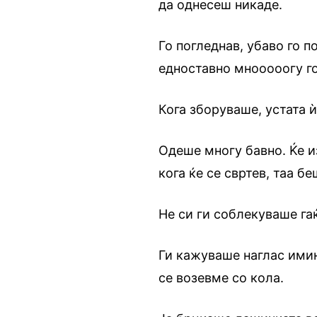
да однесеш никаде.
Го погледнав, убаво го п
едноставно мнооооогу го
Кога зборуваше, устата 
Одеше многу бавно. Ќе и
кога ќе се свртев, таа б
Не си ги соблекуваше гаќ
Ги кажуваше наглас имињ
се возевме со кола.