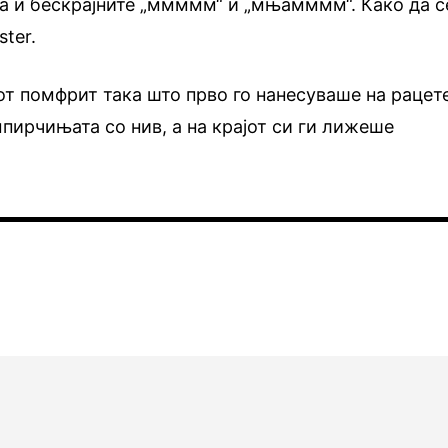
а и бескрајните „ммммм“ и „мњамммм“. Како да с
ter.
от помфрит така што прво го нанесуваше на рацет
пирчињата со нив, а на крајот си ги лижеше