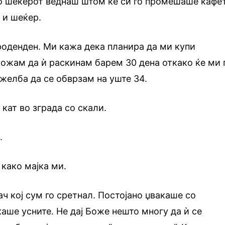
о шеќерот веднаш штом ќе си го промешаше кафет
 и шеќер.
роденден. Ми кажа дека планира да ми купи
можам да ѝ раскинам барем 30 дена откако ќе ми 
 желба да се обврзам на уште 34.
 кат во зграда со скали.
.
како мајка ми.
ач кој сум го сретнал. Постојано џвакаше со
каше усните. Не дај Боже нешто многу да ѝ се