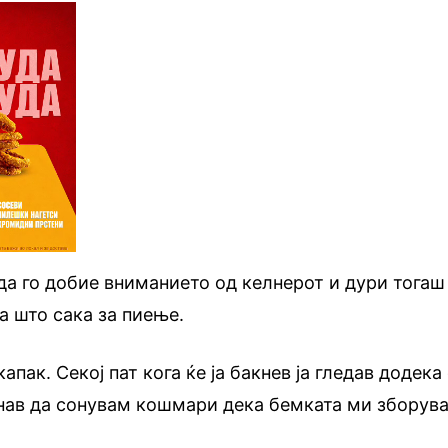
да го добие вниманието од келнерот и дури тогаш
 што сака за пиење.
пак. Секој пат кога ќе ја бакнев ја гледав додека
чнав да сонувам кошмари дека бемката ми зборува