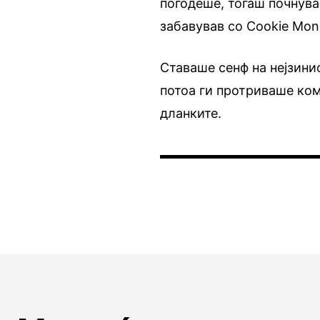
погодеше, тогаш почнува
забавував со Cookie Mons
Ставаше сенф на нејзини
потоа ги протриваше ком
дланките.