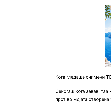
Кога гледаше снимени ТВ
Секогаш кога зевав, таа
прст во мојата отворена 