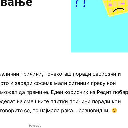
ување
азлични причини, понекогаш поради сериозни и
сто и заради сосема мали ситници преку кои
 можел да премине. Еден корисник на Редит поба
оделат најсмешните плитки причини поради кои
дговорите се, во најмала рака… разновидни.
Реклама