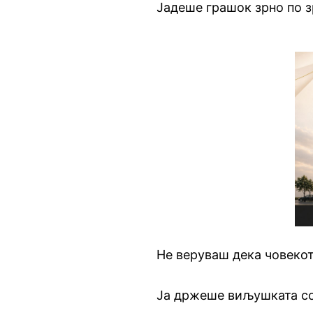
Јадеше грашок зрно по з
Не веруваш дека човекот
Ја држеше виљушката со