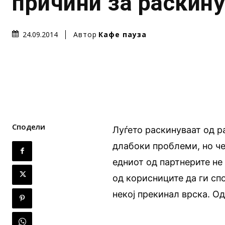
причини за раскин
Автор
Кафе пауза
24.09.2014
Сподели
Луѓето раскинуваат од р
длабоки проблеми, но че
едниот од партнерите не
од корисниците да ги сп
некој прекинал врска. О