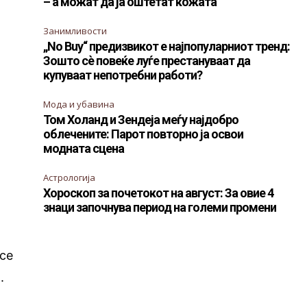
– а можат да ја оштетат кожата
Занимливости
„No Buy“ предизвикот е најпопуларниот тренд:
Зошто сè повеќе луѓе престануваат да
купуваат непотребни работи?
Мода и убавина
Том Холанд и Зендеја меѓу најдобро
облечените: Парот повторно ја освои
модната сцена
Астрологија
Хороскоп за почетокот на август: За овие 4
знаци започнува период на големи промени
 се
.