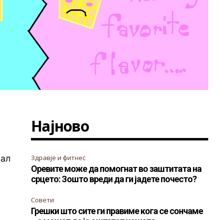
Најново
рал
Здравје и фитнес
Оревите може да помогнат во заштитата на
срцето: Зошто вреди да ги јадете почесто?
Совети
Грешки што сите ги правиме кога се сончаме