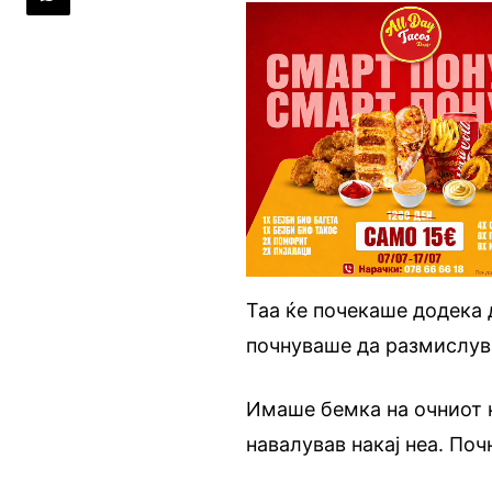
Таа ќе почекаше додека 
почнуваше да размислува
Имаше бемка на очниот ка
навалував накај неа. По