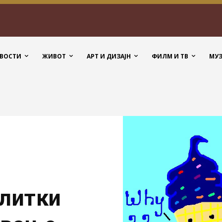
ВОСТИ
ЖИВОТ
АРТ И ДИЗАЈН
ФИЛМ И ТВ
МУ
плитки