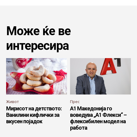
Може ќе ве
интересира
Живот
Прес
Мирисот на детството:
А1 Македонија го
Ванилини кифлички за
воведува „А1 Флекси“ –
вкусен појадок
флексибилен модел на
работа