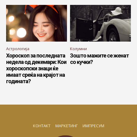
Астрологија
Колумни
Хороскоп за последната
Зошто мажите се женат
недела од декември: Кои
со кучки?
хороскопски знаци ќе
имаат среќа на крајот на
годината?
КОНТАКТ
МАРКЕТИНГ
ИМПРЕСУМ