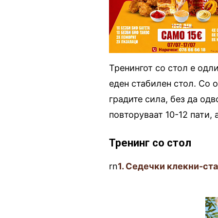
Тренингот со стол е одл
еден стабилен стол. Со о
градите сила, без да од
повторуваат 10-12 пати, 
Тренинг со стол
rn
1. Седечки клекни-ст