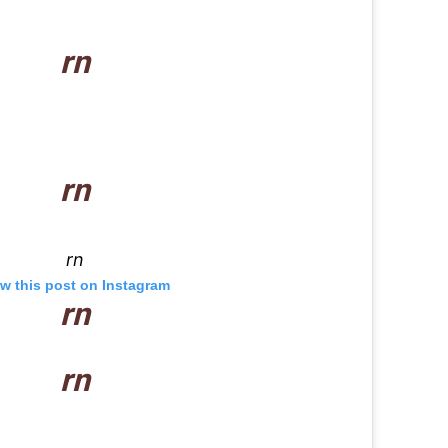
rn
rn
rn
ew this post on Instagram
rn
rn