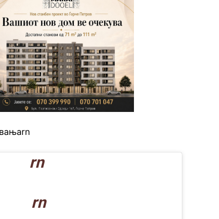
увањаrn
rn
rn