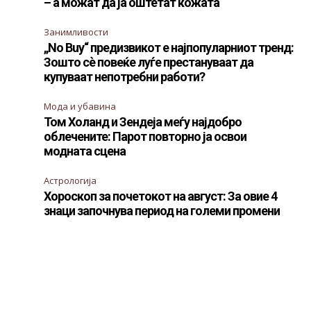
– а можат да ја оштетат кожата
Занимливости
„No Buy“ предизвикот е најпопуларниот тренд:
Зошто сè повеќе луѓе престануваат да
купуваат непотребни работи?
Мода и убавина
Том Холанд и Зендеја меѓу најдобро
облечените: Парот повторно ја освои
модната сцена
Астрологија
Хороскоп за почетокот на август: За овие 4
знаци започнува период на големи промени