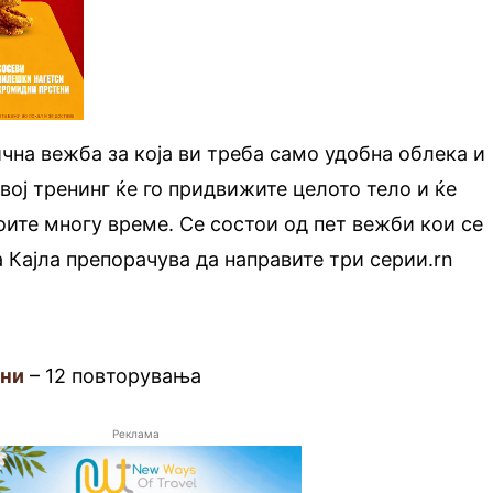
ична вежба за која ви треба само удобна облека и
вој тренинг ќе го придвижите целото тело и ќе
воите многу време. Се состои од пет вежби кои се
а Кајла препорачува да направите три серии.rn
ани
– 12 повторувања
Реклама