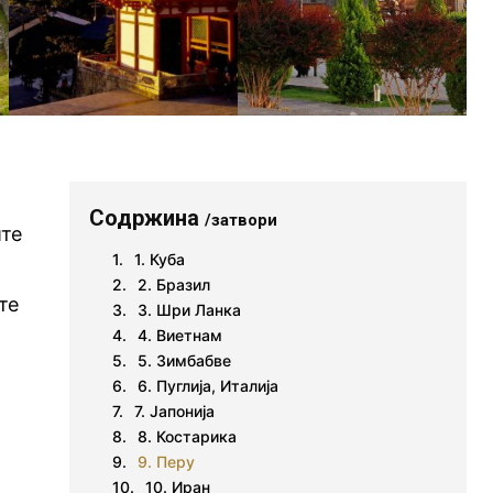
Содржина
/затвори
ите
1. Куба
2. Бразил
те
3. Шри Ланка
4. Виетнам
5. Зимбабве
6. Пуглија, Италија
7. Јапонија
8. Костарика
9. Перу
10. Иран