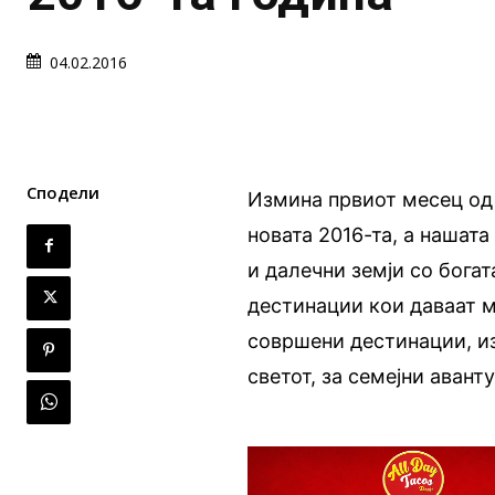
04.02.2016
Сподели
Измина првиот месец од 
новата 2016-та, а нашат
и далечни земји со бога
дестинации кои даваат м
совршени дестинации, из
светот, за семејни авант