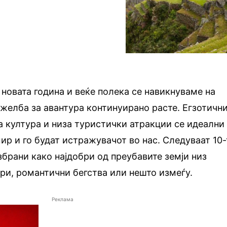
новата година и веќе полека се навикнуваме на
а желба за авантура континуирано расте. Егзотичн
та култура и низа туристички атракции се идеални
ир и го будат истражувачот во нас. Следуваат 10-
брани како најдобри од преубавите земји низ
ури, романтични бегства или нешто измеѓу.
Реклама