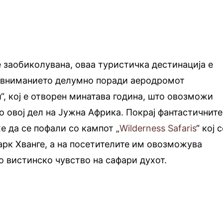
 заобиколувана, оваа туристичка дестинација е
а вниманието делумно поради аеродромот
“, кој е отворен минатава година, што овозможи
о овој дел на Јужна Африка. Покрај фантастичните
 да се пофали со кампот „
Wilderness Safaris
“ кој 
арк Хванге, а на посетителите им овозможува
 вистинско чувство на сафари духот.