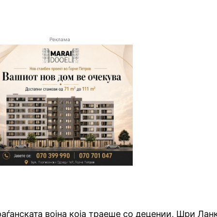
Реклама
аѓанската војна која траеше со децении, Шри Лан