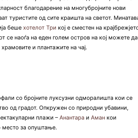
уларност благодарение на многубројните нови
аат туристите од сите краишта на светот. Минатав
ија беше
хотелот Три
кој е сместен на крајбрежјет
от се наоѓа на еден голем остров на кој можете да
 храмовите и плантажите на чај.
офали со бројните луксузни одморалишта кои се
тво од градот. Опкружен со природни убавини,
пектакуларни плажи –
Анантара
и
Аман
кои
о место за опуштање.