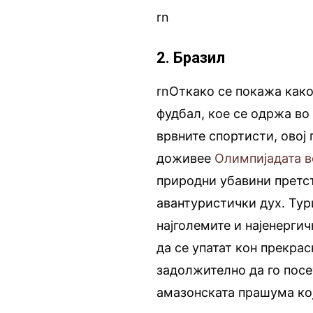
rn
2. Бразил
rnОткако се покажа како
фудбал, кое се одржа во 
врвните спортисти, овој 
доживее
Олимпијадата в
природни убавини претст
авантуристички дух. Тур
најголемите и најенергич
да се упатат кон прекра
задолжително да го посе
амазонската прашума кој