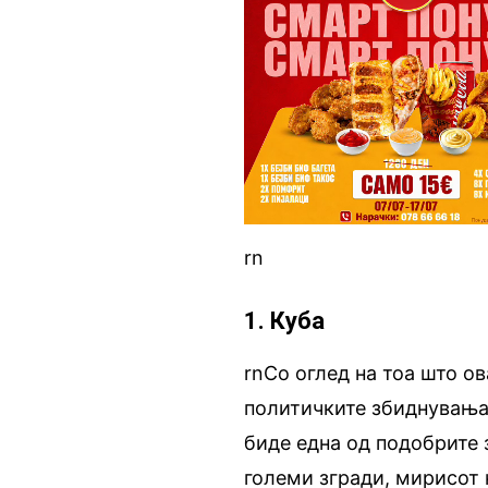
rn
1. Куба
rnСо оглед на тоа што ов
политичките збиднувања,
биде една од подобрите 
големи згради, мирисот н