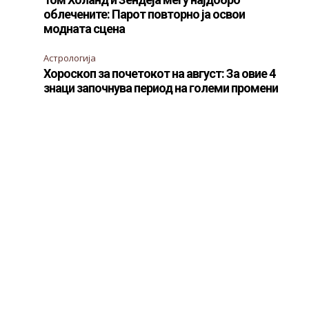
облечените: Парот повторно ја освои
модната сцена
Астрологија
Хороскоп за почетокот на август: За овие 4
знаци започнува период на големи промени