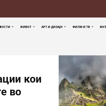
ВОСТИ
ЖИВОТ
АРТ И ДИЗАЈН
ФИЛМ И ТВ
МУ
ации кои
те во