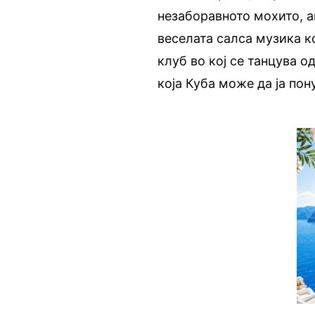
незаборавното мохито, а
веселата салса музика ко
клуб во кој се танцува 
која Куба може да ја пон