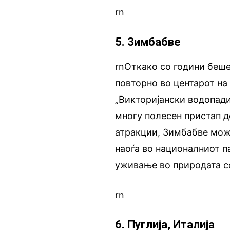
rn
5. Зимбабве
rnОткако со години беше
повторно во центарот н
„Викторијански водопади
многу полесен пристап д
атракции, Зимбабве може
наоѓа во националниот п
уживање во природата со
rn
6. Пуглија, Италија