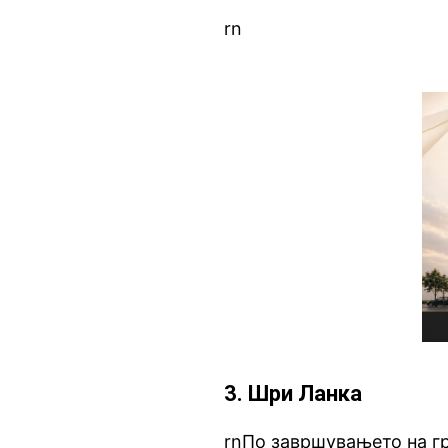
rn
3. Шри Ланка
rnПо завршувањето на гр