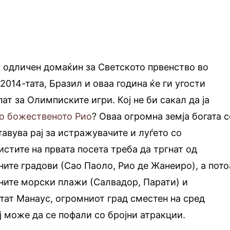
 одличен домаќин за Светското првенство во
2014-тата, Бразил и оваа година ќе ги угости
пат за Олимписките игри. Кој не би сакал да ја
о божественото Рио
? Оваа огромна земја богата 
авува рај за истражувачите и луѓето со
истите на првата посета треба да тргнат од
ните градови (Сао Паоло, Рио де Жанеиро), а пото
сните морски плажи (Салвадор, Парати) и
тат Манаус, огромниот град сместен на сред
 може да се пофали со бројни атракции.