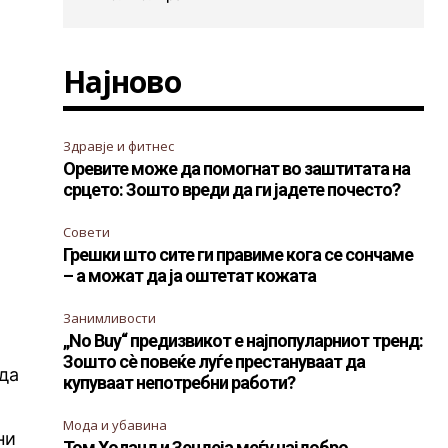
Најново
Здравје и фитнес
Оревите може да помогнат во заштитата на
срцето: Зошто вреди да ги јадете почесто?
Совети
Грешки што сите ги правиме кога се сончаме
– а можат да ја оштетат кожата
Занимливости
„No Buy“ предизвикот е најпопуларниот тренд:
Зошто сè повеќе луѓе престануваат да
 да
купуваат непотребни работи?
Мода и убавина
ни
Том Холанд и Зендеја меѓу најдобро