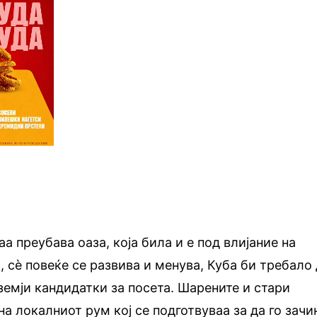
аа преубава оаза, која била и е под влијание на
 сѐ повеќе се развива и менува, Куба би требало
земји кандидатки за посета. Шарените и стари
а локалниот рум кој се подготвуваа за да го зачи