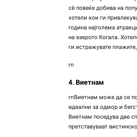
сѐ повеќе добива на поп
хотели кои ги привлекув
година најголема атракц
на езерото Когала. Хотел
ги истражувате плажите,
rn
4. Виетнам
rnВиетнам може да се п
идеални за одмор и бегс
Виетнам поседува две с
претставуваат вистинск