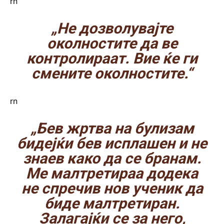
rn
„Не дозволувајте
околностите да ве
контролираат. Вие ќе ги
смените околностите.“
rn
„Бев жртва на булизам
бидејќи бев исплашен и не
знаев како да се бранам.
Ме малтретираа додека
не спречив нов ученик да
биде малтретиран.
Залагајќи се за него,