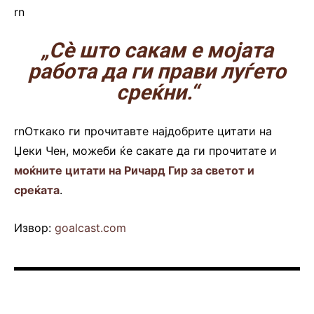
rn
„Сè што сакам е мојата
работа да ги прави луѓето
среќни.“
rnОткако ги прочитавте најдобрите цитати на
Џеки Чен, можеби ќе сакате да ги прочитате и
моќните цитати на Ричард Гир за светот и
среќата
.
Извор:
goalcast.com