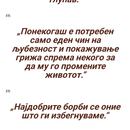
rn
„Понекогаш е потребен
само еден чин на
љубезност и покажување
грижа спрема некого за
да му го промените
животот.“
rn
„Најдобрите борби се оние
што ги избегнуваме.“