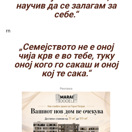
научив да се залагам за
себе.“
rn
„Семејството не е оној
чија крв е во тебе, туку
оној кого го сакаш и оној
кој те сака.“
Реклама