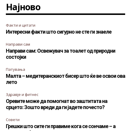
Најново
Факти и цитати
Интересни факти што сигурно не сте ги знаеле
Направи сам
Направи сам: Освежувач за тоалет од природни
состојки
Патувања
Малта – медитеранскиот бисер што ќе ве освои ова
лето
Здравје и фитнес
Оревите може да помогнат во заштитата на
срцето: Зошто вреди да ги јадете почесто?
Совети
Грешки што сите ги правиме кога се сончаме – а