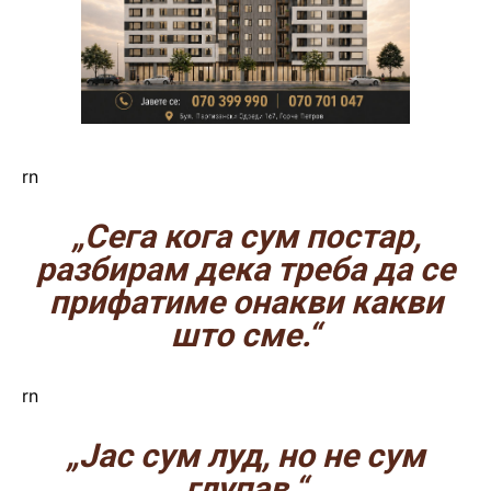
rn
„Сега кога сум постар,
разбирам дека треба да се
прифатиме онакви какви
што сме.“
rn
„Јас сум луд, но не сум
глупав.“