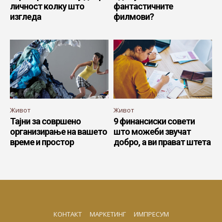
личност колку што
фантастичните
изгледа
филмови?
Живот
Живот
Тајни за совршено
9 финансиски совети
организирање на вашето
што можеби звучат
време и простор
добро, а ви прават штета
КОНТАКТ
МАРКЕТИНГ
ИМПРЕСУМ