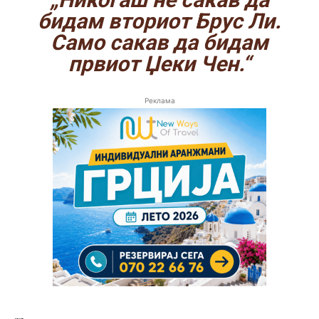
бидам вториот Брус Ли.
Само сакав да бидам
првиот Џеки Чен.“
Реклама