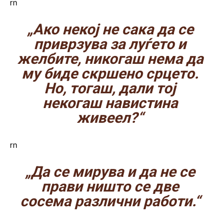
rn
„Ако некој не сака да се
приврзува за луѓето и
желбите, никогаш нема да
му биде скршено срцето.
Но, тогаш, дали тој
некогаш навистина
живеел?“
rn
„Да се мирува и да не се
прави ништо се две
сосема различни работи.“