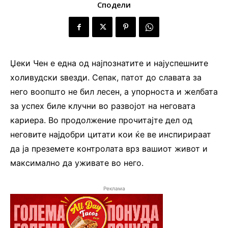
Сподели
Џеки Чен е една од најпознатите и најуспешните
холивудски ѕвезди. Сепак, патот до славата за
него воопшто не бил лесен, а упорноста и желбата
за успех биле клучни во развојот на неговата
кариера. Во продолжение прочитајте дел од
неговите најдобри цитати кои ќе ве инспирираат
да ја преземете контролата врз вашиот живот и
максимално да уживате во него.
Реклама