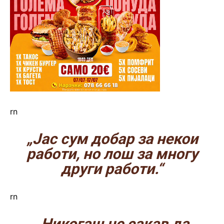
rn
„Јас сум добар за некои
работи, но лош за многу
други работи.“
rn
„Никогаш не сакав да