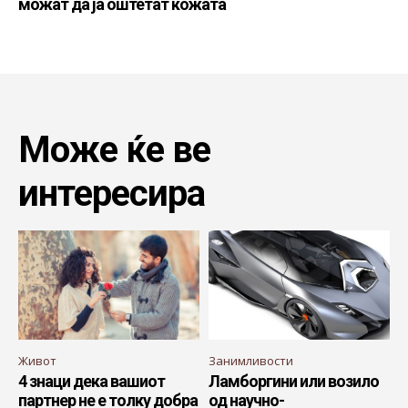
можат да ја оштетат кожата
Може ќе ве
интересира
Живот
Занимливости
4 знаци дека вашиот
Ламборгини или возило
партнер не е толку добра
од научно-