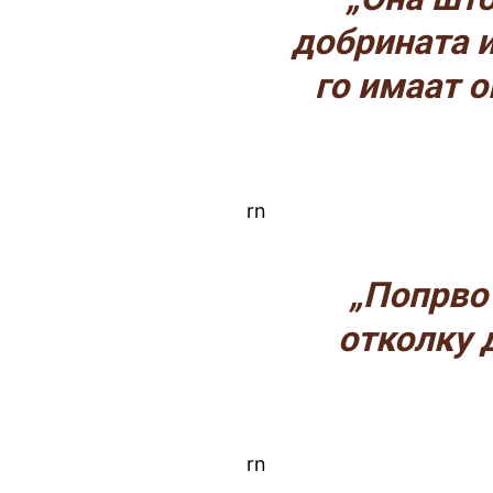
добрината и
го имаат о
rn
„Попрво
отколку 
rn