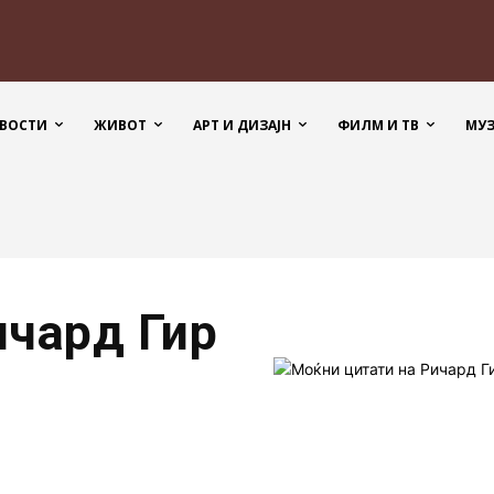
ВОСТИ
ЖИВОТ
АРТ И ДИЗАЈН
ФИЛМ И ТВ
МУ
ичард Гир
а