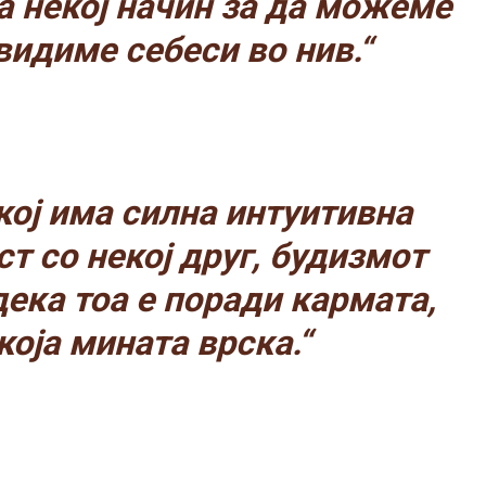
а некој начин за да можеме
видиме себеси во нив.“
кој има силна интуитивна
т со некој друг, будизмот
дека тоа е поради кармата,
која мината врска.“