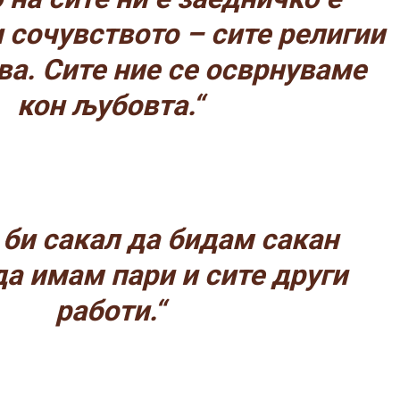
 сочувството – сите религии
ва. Сите ние се осврнуваме
кон љубовта.“
 би сакал да бидам сакан
да имам пари и сите други
работи.“