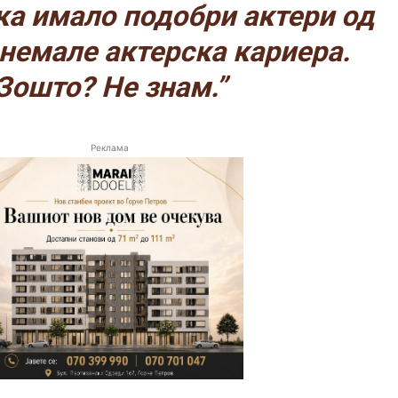
ка имало подобри актери од
 немале актерска кариера.
Зошто? Не знам.”
Реклама