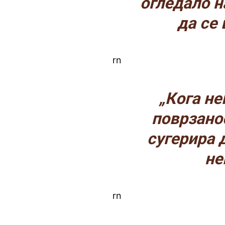
огледало н
да се 
rn
„Кога не
поврзанос
сугерира 
не
rn