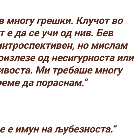
в многу грешки. Клучот во
 е да се учи од нив. Бев
интроспективен, но мислам
оизлезе од несигурноста или
воста. Ми требаше многу
реме да пораснам.“
е е имун на љубезноста.“