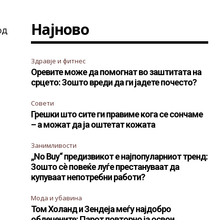
Најново
од
Здравје и фитнес
Оревите може да помогнат во заштитата на
срцето: Зошто вреди да ги јадете почесто?
Совети
Грешки што сите ги правиме кога се сончаме
– а можат да ја оштетат кожата
Занимливости
„No Buy“ предизвикот е најпопуларниот тренд:
Зошто сè повеќе луѓе престануваат да
купуваат непотребни работи?
Мода и убавина
Том Холанд и Зендеја меѓу најдобро
облечените: Парот повторно ја освои