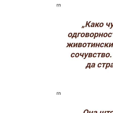
rn
„Како ч
одговорност
животински 
сочувство.
да стр
rn
„Она што