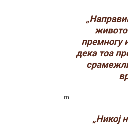
„Направи
животот
премногу 
дека тоа пр
срамежли
в
rn
„Никој н