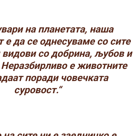
увари на планетата, наша
 е да се однесуваме со сите
видови со добрина, љубов и
 Неразбирливо е животните
адаат поради човечката
суровост.“
 на сите ни е заедничко е