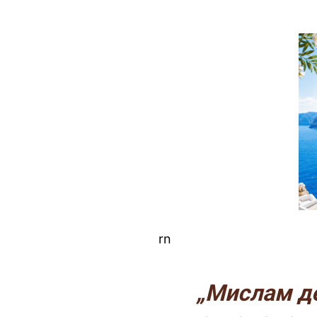
rn
„Мислам де