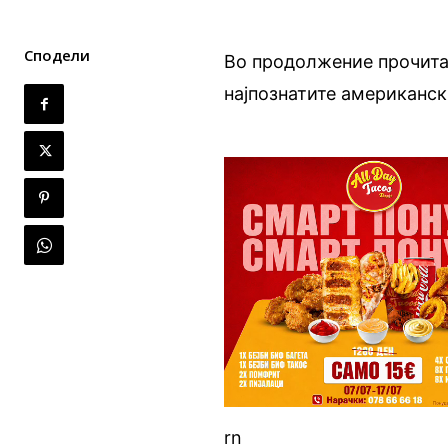
Сподели
Во продолжение прочитај
најпознатите американск
rn