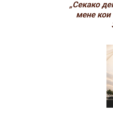
„Секако де
мене кои