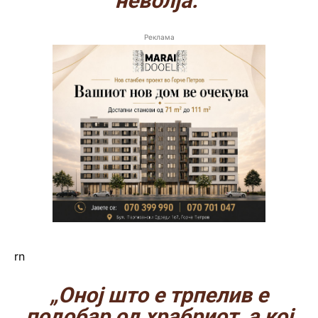
неволја.“
Реклама
rn
„Оној што е трпелив е
подобар од храбриот, а кој