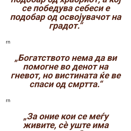
се победува себеси е
подобар од освојувачот на
градот.“
rn
„Богатството нема да ви
помогне во денот на
гневот, но вистината ќе ве
спаси од смртта.“
rn
„За оние кои се меѓу
живите, сè уште има