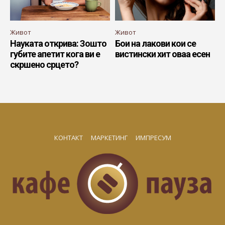
Живот
Живот
Науката открива: Зошто
Бои на лакови кои се
губите апетит кога ви е
вистински хит оваа есен
скршено срцето?
КОНТАКТ
МАРКЕТИНГ
ИМПРЕСУМ