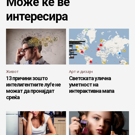
Може ќе ве
интересира
Живот
Арт и дизајн
13 причини зошто
Светската улична
интелигентните луѓе не
уметност на
можат да пронајдат
интерактивна мапа
среќа