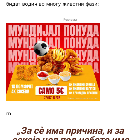
бидат водич во многу животни фази:
Реклама
rn
„За сè има причина, и за
секоја цел под небото има