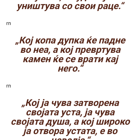
уништува со свои раце.“
rn
„Кој копа дупка ќе падне
во неа, а кој превртува
камен ќе се врати кај
него.“
rn
„Кој ја чува затворена
својата уста, ја чува
својата душа, а кој широко
ја отвора устата, е во