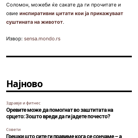
Соломон, можеби ќе сакате да ги прочитате и
овие
инспиративни цитати кои ја прикажуваат
суштината на животот
.
Извор:
sensa.mondo.rs
Најново
Здравје и фитнес
Оревите може да помогнат во заштитата на
срцето: Зошто вреди да ги јадете почесто?
Совети
Грешки што сите ги правиме кога се сончаме – а