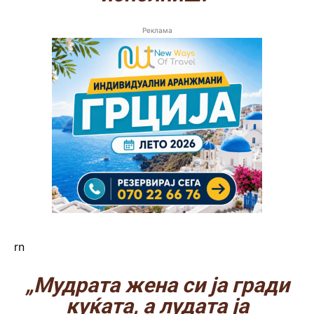
Реклама
rn
„Мудрата жена си ја гради
куќата, а лудата ја