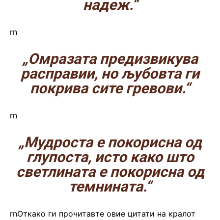
надеж.“
rn
„Омразата предизвикува
расправии, но љубовта ги
покрива сите гревови.“
rn
„Мудроста е покорисна од
глупоста, исто како што
светлината е покорисна од
темнината.“
rnОткако ги прочитавте овие цитати на кралот