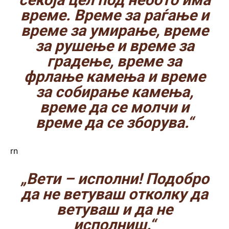
време. Време за раѓање и
време за умирање, време
за рушење и време за
градење, време за
фрлање камења и време
за собирање камења,
време да се молчи и
време да се зборува.“
rn
„Вети – исполни! Подобро
да не ветуваш отколку да
ветуваш и да не
исполниш.“