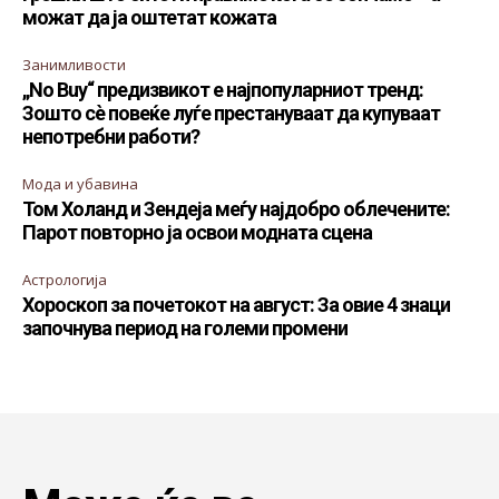
можат да ја оштетат кожата
Занимливости
„No Buy“ предизвикот е најпопуларниот тренд:
Зошто сè повеќе луѓе престануваат да купуваат
непотребни работи?
Мода и убавина
Том Холанд и Зендеја меѓу најдобро облечените:
Парот повторно ја освои модната сцена
Астрологија
Хороскоп за почетокот на август: За овие 4 знаци
започнува период на големи промени