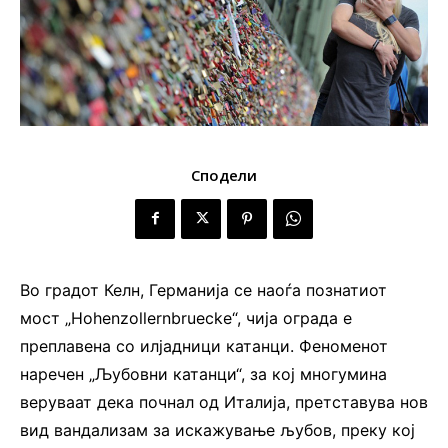
Сподели
Во градот Келн, Германија се наоѓа познатиот
мост „Hohenzollernbruecke“, чија ограда е
преплавена со илјадници катанци. Феноменот
наречен „Љубовни катанци“, за кој многумина
веруваат дека почнал од Италија, претставува нов
вид вандализам за искажување љубов, преку кој