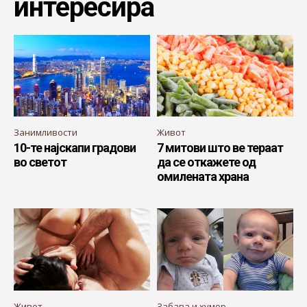
интересира
Занимливости
Живот
10-те најскапи градови
7 митови што ве тераат
во светот
да се откажете од
омилената храна
Живот
Забава и хумор