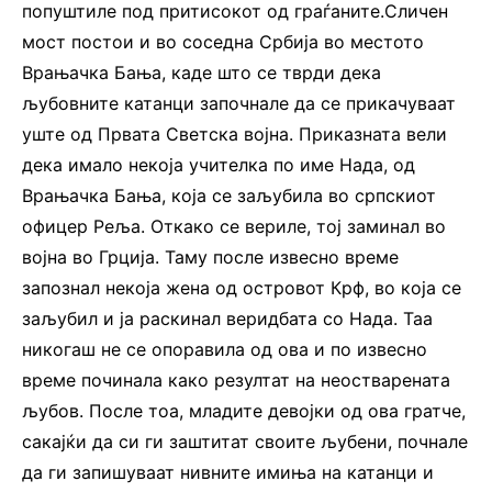
попуштиле под притисокот од граѓаните.Сличен
мост постои и во соседна Србија во местото
Врањачка Бања, каде што се тврди дека
љубовните катанци започнале да се прикачуваат
уште од Првата Светска војна. Приказната вели
дека имало некоја учителка по име Нада, од
Врањачка Бања, која се заљубила во српскиот
офицер Реља. Откако се вериле, тој заминал во
војна во Грција. Таму после извесно време
запознал некоја жена од островот Крф, во која се
заљубил и ја раскинал веридбата со Нада. Таа
никогаш не се опоравила од ова и по извесно
време починала како резултат на неостварената
љубов. После тоа, младите девојки од ова гратче,
сакајќи да си ги заштитат своите љубени, почнале
да ги запишуваат нивните имиња на катанци и