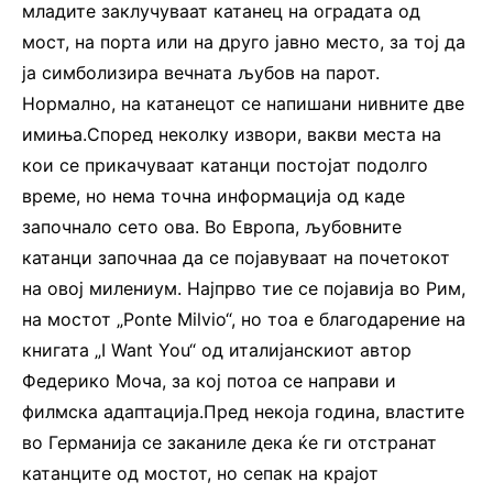
младите заклучуваат катанец на оградата од
мост, на порта или на друго јавно место, за тој да
ја симболизира вечната љубов на парот.
Нормално, на катанецот се напишани нивните две
имиња.Според неколку извори, вакви места на
кои се прикачуваат катанци постојат подолго
време, но нема точна информација од каде
започнало сето ова. Во Европа, љубовните
катанци започнаа да се појавуваат на почетокот
на овој милениум. Најпрво тие се појавија во Рим,
на мостот „Ponte Milvio“, но тоа е благодарение на
книгата „I Want You“ од италијанскиот автор
Федерико Моча, за кој потоа се направи и
филмска адаптација.Пред некоја година, властите
во Германија се заканиле дека ќе ги отстранат
катанците од мостот, но сепак на крајот