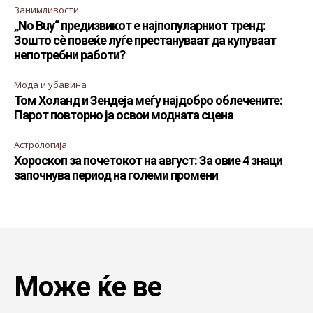
Занимливости
„No Buy“ предизвикот е најпопуларниот тренд:
Зошто сè повеќе луѓе престануваат да купуваат
непотребни работи?
Мода и убавина
Том Холанд и Зендеја меѓу најдобро облечените:
Парот повторно ја освои модната сцена
Астрологија
Хороскоп за почетокот на август: За овие 4 знаци
започнува период на големи промени
Може ќе ве