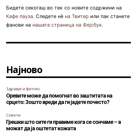
Бидете секогаш во тек со новите содржини на
Кафе пауза
. Следете нè
на Твитер
или пак станете
фанови на
нашата страница на Фејсбук
.
Најново
Здравје и фитнес
Оревите може да помогнат во заштитата на
срцето: Зошто вреди да ги јадете почесто?
Совети
Грешки што сите ги правиме кога се сончаме – а
можат да ја оштетат кожата