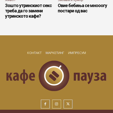
Зошто утринскиот секс
Овие бебиња се мнооогу
треба да го замени
постари од вас
утринското кафе?
КОНТАКТ
МАРКЕТИНГ
ИМПРЕСУМ