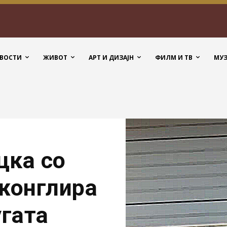
ВОСТИ
ЖИВОТ
АРТ И ДИЗАЈН
ФИЛМ И ТВ
МУ
цка со
 жонглира
угата