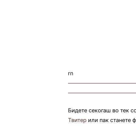
rn
————————————
————————————
Бидете секогаш во тек с
Твитер
или пак станете 