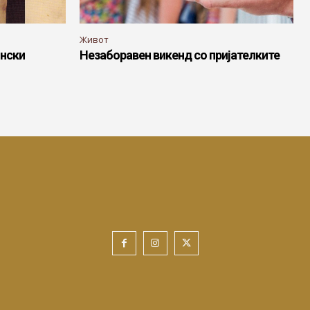
Живот
ински
Незаборавен викенд со пријателките