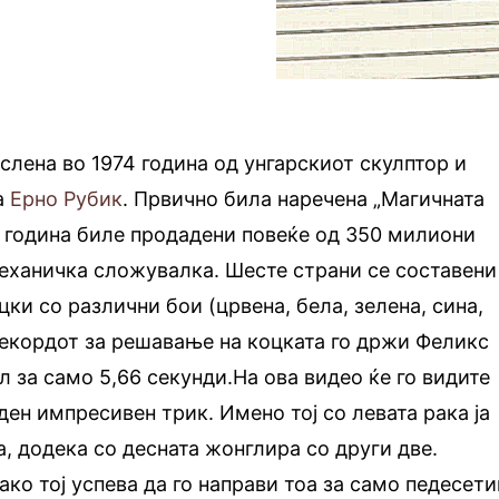
слена во 1974 година од унгарскиот скулптор и
а
Ерно Рубик
. Првично била наречена „Магичната
09 година биле продадени повеќе од 350 милиони
еханичка сложувалка. Шесте страни се составени
ки со различни бои (црвена, бела, зелена, сина,
Рекордот за решавање на коцката го држи Феликс
ил за само 5,66 секунди.На ова видео ќе го видите
ден импресивен трик. Имено тој со левата рака ја
, додека со десната жонглира со други две.
ако тој успева да го направи тоа за само педесети