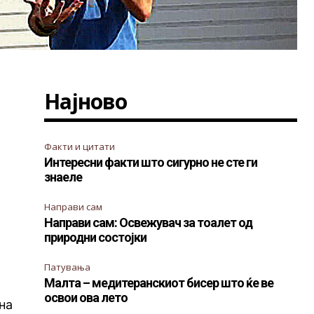
Најново
Факти и цитати
Интересни факти што сигурно не сте ги
знаеле
Направи сам
Направи сам: Освежувач за тоалет од
природни состојки
Патувања
Малта – медитеранскиот бисер што ќе ве
освои ова лето
на