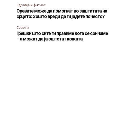
Здравје и фитнес
Оревите може да помогнат во заштитата на
срцето: Зошто вреди да ги јадете почесто?
Совети
Грешки што сите ги правиме кога се сончаме
– а можат да ја оштетат кожата