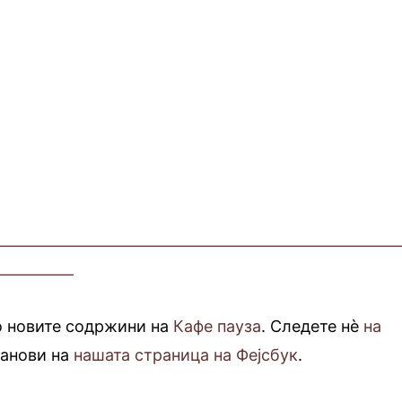
—————————————————————————
—————
о новите содржини на
Кафе пауза
. Следете нè
на
фанови на
нашата страница на Фејсбук
.