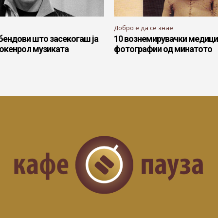
Добро е да се знае
бендови што засекогаш ја
10 вознемирувачки медиц
рокенрол музиката
фотографии од минатото