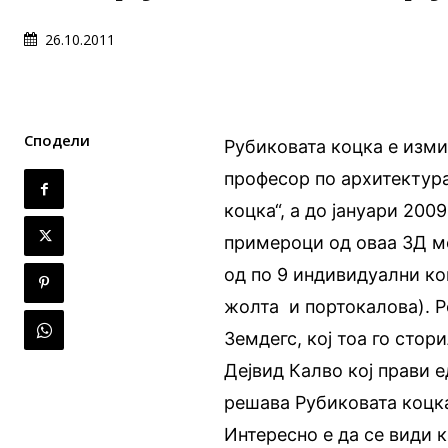
26.10.2011
Сподели
Рубиковата коцка е изми
професор по архитектур
коцка“, а до јануари 20
примероци од оваа 3Д м
од по 9 индивидуални коц
жолта и портокалова). 
Земдегс, кој тоа го стор
Дејвид Калво кој прави е
решава Рубиковата коцка
Интересно е да се види к