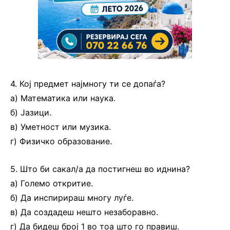
4. Кој предмет најмногу ти се допаѓа?
а) Математика или наука.
б) Јазици.
в) Уметност или музика.
г) Физичко образование.
5. Што би сакал/а да постигнеш во иднина?
а) Големо откритие.
б) Да инспирираш многу луѓе.
в) Да создадеш нешто незаборавно.
г) Да бидеш број 1 во тоа што го правиш.