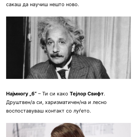
сакаш да научиш нешто ново.
Најмногу „б“
– Ти си како
Тејлор Свифт
.
Друштвен/а си, харизматичен/на и лесно
воспоставуваш контакт со луѓето.