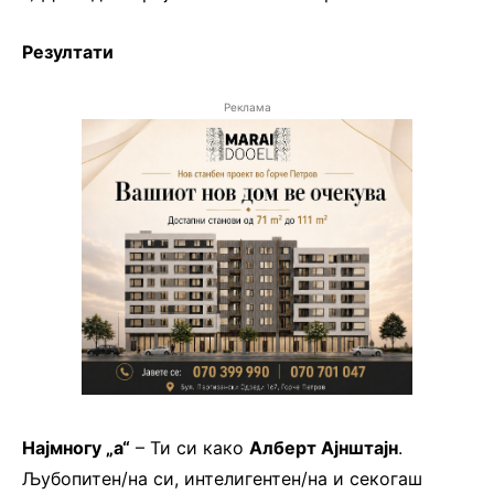
Резултати
Реклама
Најмногу „а“
– Ти си како
Алберт Ајнштајн
.
Љубопитен/на си, интелигентен/на и секогаш