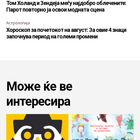
Том Холанд и Зендеја меѓу најдобро облечените:
Парот повторно ја освои модната сцена
Астрологија
Хороскоп за почетокот на август: За овие 4 знаци
започнува период на големи промени
Може ќе ве
интересира