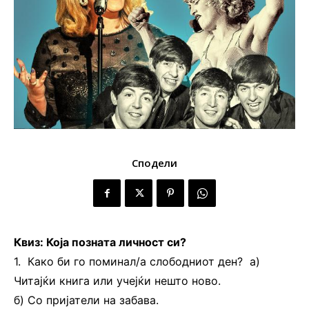
Сподели
Квиз: Која позната личност си?
1. Како би го поминал/а слободниот ден? а)
Читајќи книга или учејќи нешто ново.
б) Со пријатели на забава.