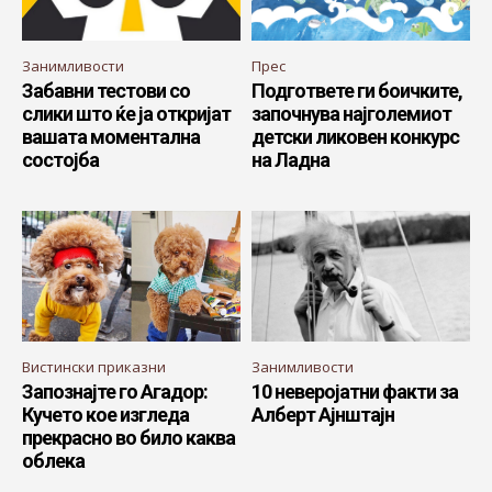
Занимливости
Прес
Забавни тестови со
Подгответе ги боичките,
слики што ќе ја откријат
започнува најголемиот
вашата моментална
детски ликовен конкурс
состојба
на Ладна
Вистински приказни
Занимливости
Запознајте го Агадор:
10 неверојатни факти за
Кучето кое изгледа
Алберт Ајнштајн
прекрасно во било каква
облека