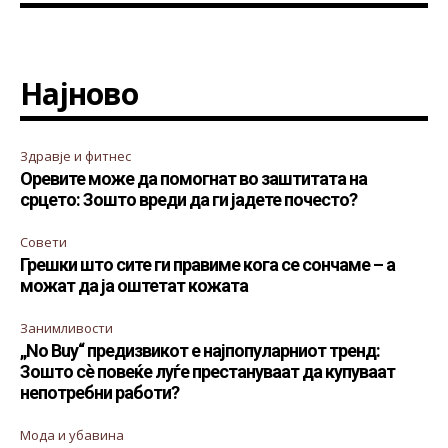
Најново
Здравје и фитнес
Оревите може да помогнат во заштитата на
срцето: Зошто вреди да ги јадете почесто?
Совети
Грешки што сите ги правиме кога се сончаме – а
можат да ја оштетат кожата
Занимливости
„No Buy“ предизвикот е најпопуларниот тренд:
Зошто сè повеќе луѓе престануваат да купуваат
непотребни работи?
Мода и убавина