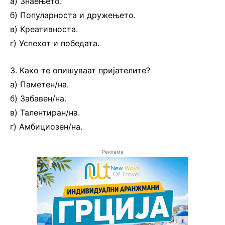
а) Знаењето.
б) Популарноста и дружењето.
в) Креативноста.
г) Успехот и победата.
3. Како те опишуваат пријателите?
а) Паметен/на.
б) Забавен/на.
в) Талентиран/на.
г) Амбициозен/на.
Реклама