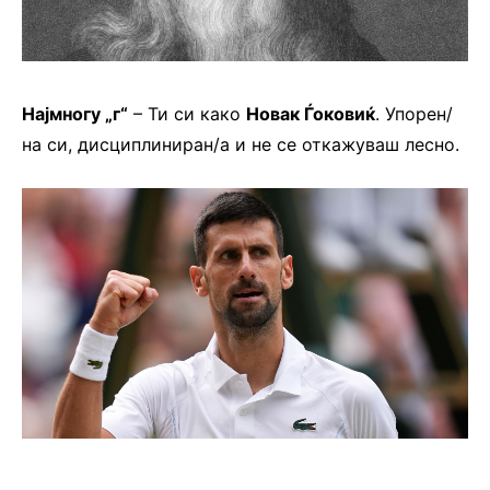
Најмногу „г“
– Ти си како
Новак Ѓоковиќ
. Упорен/
на си, дисциплиниран/а и не се откажуваш лесно.