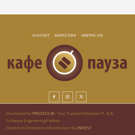
КОНТАКТ
МАРКЕТИНГ
ИМПРЕСУМ
Developed by
PROCESS IN
· Your Trusted Enterprise IT, AI &
Software Engineering Partner ·
Hosted on Enterprise Infrastructure by
INHOST