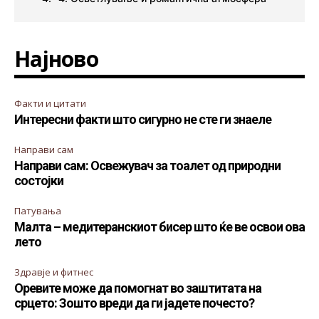
Најново
Факти и цитати
Интересни факти што сигурно не сте ги знаеле
Направи сам
Направи сам: Освежувач за тоалет од природни
состојки
Патувања
Малта – медитеранскиот бисер што ќе ве освои ова
лето
Здравје и фитнес
Оревите може да помогнат во заштитата на
срцето: Зошто вреди да ги јадете почесто?