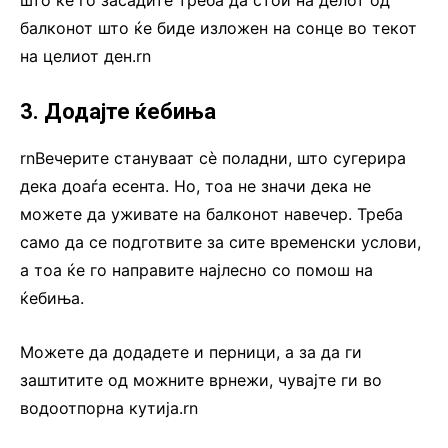
што ќе го засадите треба да стои на делот од
балконот што ќе биде изложен на сонце во текот
на целиот ден.rn
3. Додајте ќебиња
rnВечерите стануваат сè поладни, што сугерира
дека доаѓа есента. Но, тоа не значи дека не
можете да уживате на балконот навечер. Треба
само да се подготвите за сите временски услови,
а тоа ќе го направите најлесно со помош на
ќебиња.
Можете да додадете и перници, а за да ги
заштитите од можните врнежи, чувајте ги во
водоотпорна кутија.rn