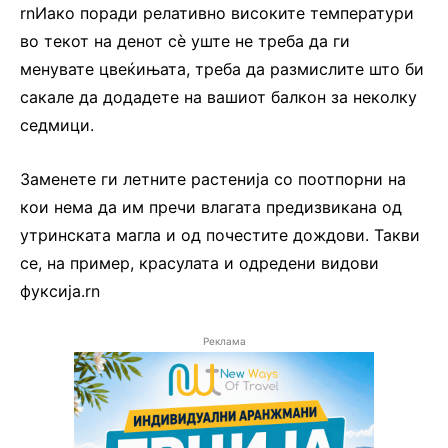
rnИако поради релативно високите температури
во текот на денот сè уште не треба да ги
менувате цвеќињата, треба да размислите што би
сакале да додадете на вашиот балкон за неколку
седмици.
Заменете ги летните растенија со поотпорни на
кои нема да им пречи влагата предизвикана од
утринската магла и од почестите дождови. Такви
се, на пример, красулата и одредени видови
фуксија.rn
Реклама