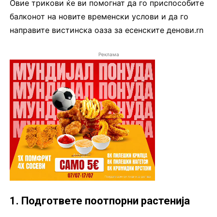
Овие трикови ќе ви помогнат да го приспособите
балконот на новите временски услови и да го
направите вистинска оаза за есенските денови.rn
Реклама
1. Подгответе поотпорни растенија