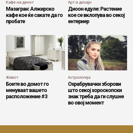
Кафе на денот
Арт и дизајн
Мазагран: Алжирско
Диоон едуле: Растение
кафе кое ќе сакате да го
кое се вклопува во секој
пробате
ентериер
Живот
Астрологија
Боите во домот го
Охрабрувачки зборови
менуваат вашето
што секој хороскопски
расположение #3
знак треба да ги слушне
во овој момент