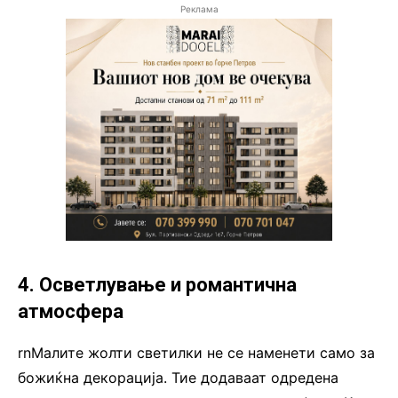
Реклама
4. Осветлување и романтична
атмосфера
rnМалите жолти светилки не се наменети само за
божиќна декорација. Тие додаваат одредена