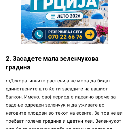
2. Засадете мала зеленчукова
градина
rnДекоративните растенија не мора да бидат
единствените што ќе ги засадите на вашиот
балкон. Имено, овој период е идеално време за
садење одреден зеленчук и да уживате во
неговите плодови во текот на есента. За тоа не ви
требаат голема градина и цветни леи. Зеленчукот