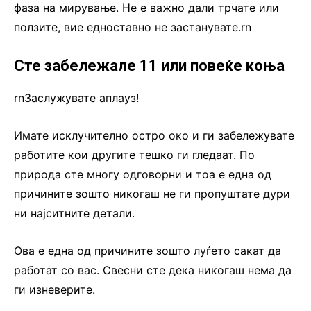
фаза на мирување. Не е важно дали трчате или
ползите, вие едноставно не застанувате.rn
Сте забележале 11 или повеќе коња
rnЗаслужувате аплауз!
Имате исклучително остро око и ги забележувате
работите кои другите тешко ги гледаат. По
природа сте многу одговорни и тоа е една од
причините зошто никогаш не ги пропуштате дури
ни најситните детали.
Ова е една од причините зошто луѓето сакат да
работат со вас. Свесни сте дека никогаш нема да
ги изневерите.