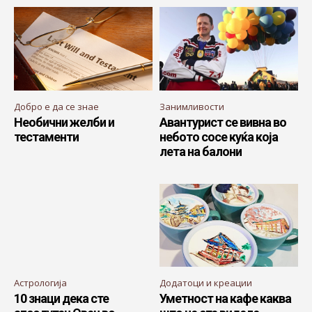
Добро е да се знае
Занимливости
Необични желби и
Авантурист се вивна во
тестаменти
небото сосе куќа која
лета на балони
Астрологија
Додатоци и креации
10 знаци дека сте
Уметност на кафе каква