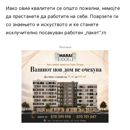
Иако овие квалитети се општо пожелни, немојте
да престанете да работите на себе. Поврзете ги
со знаењето и искуството и ќе станете
исклучително посакуван работен „пакет“.rn
Реклама