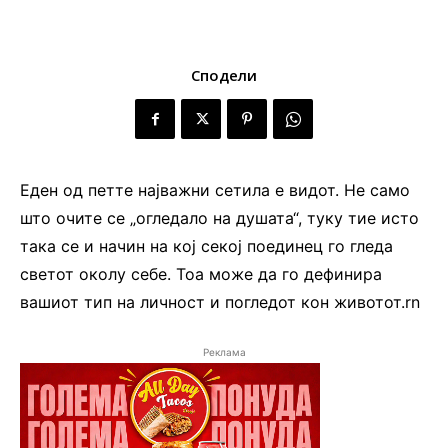
Сподели
Еден од петте најважни сетила е видот. Не само
што очите се „огледало на душата“, туку тие исто
така се и начин на кој секој поединец го гледа
светот околу себе. Тоа може да го дефинира
вашиот тип на личност и погледот кон животот.rn
Реклама