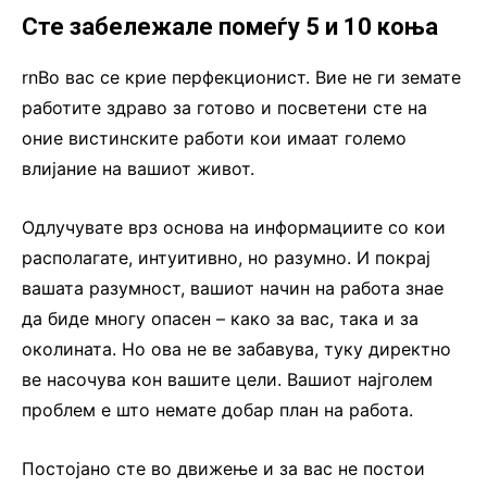
Сте забележале помеѓу 5 и 10 коња
rnВо вас се крие перфекционист. Вие не ги земате
работите здраво за готово и посветени сте на
оние вистинските работи кои имаат големо
влијание на вашиот живот.
Одлучувате врз основа на информациите со кои
располагате, интуитивно, но разумно. И покрај
вашата разумност, вашиот начин на работа знае
да биде многу опасен – како за вас, така и за
околината. Но ова не ве забавува, туку директно
ве насочува кон вашите цели. Вашиот најголем
проблем е што немате добар план на работа.
Постојано сте во движење и за вас не постои