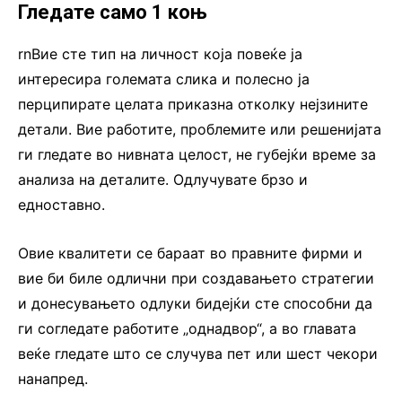
Гледате само 1 коњ
rnВие сте тип на личност која повеќе ја
интересира големата слика и полесно ја
перципирате целата приказна отколку нејзините
детали. Вие работите, проблемите или решенијата
ги гледате во нивната целост, не губејќи време за
анализа на деталите. Одлучувате брзо и
едноставно.
Овие квалитети се бараат во правните фирми и
вие би биле одлични при создавањето стратегии
и донесувањето одлуки бидејќи сте способни да
ги согледате работите „однадвор“, а во главата
веќе гледате што се случува пет или шест чекори
нанапред.