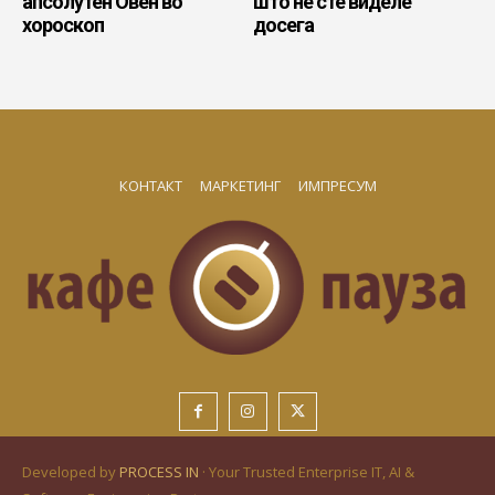
апсолутен Овен во
што не сте виделе
хороскоп
досега
КОНТАКТ
МАРКЕТИНГ
ИМПРЕСУМ
Developed by
PROCESS IN
· Your Trusted Enterprise IT, AI &