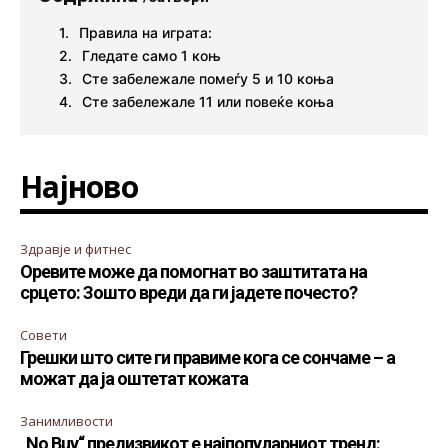
Правила на играта:
Гледате само 1 коњ
Сте забележале помеѓу 5 и 10 коња
Сте забележале 11 или повеќе коња
Најново
Здравје и фитнес
Оревите може да помогнат во заштитата на
срцето: Зошто вреди да ги јадете почесто?
Совети
Грешки што сите ги правиме кога се сончаме – а
можат да ја оштетат кожата
Занимливости
„No Buy“ предизвикот е најпопуларниот тренд: