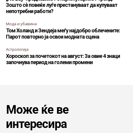
Зошто сè повеќе луѓе престануваат да купуваат
непотребни работи?
Мода и убавина
Том Холанд и Зендеја меѓу најдобро облечените:
Парот повторно ја освои модната сцена
Астрологија
Хороскоп за почетокот на август: За овие 4 знаци
започнува период на големи промени
Може ќе ве
интересира