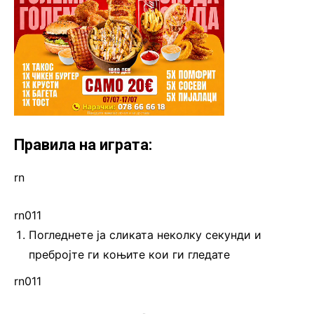
Правила на играта:
rn
rn011
Погледнете ја сликата неколку секунди и
пребројте ги коњите кои ги гледате
rn011